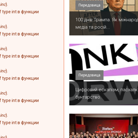
inc
).
Передовица
of type int в функции
100 днів Трампа. Як міжнарод
inc
).
медіа та росій...
of type int в функции
inc
).
of type int в функции
inc
).
Передовица
of type int в функции
​Цифровий ескапізм, пасхалк
inc
).
бунтарство.
of type int в функции
inc
).
of type int в функции
inc
).