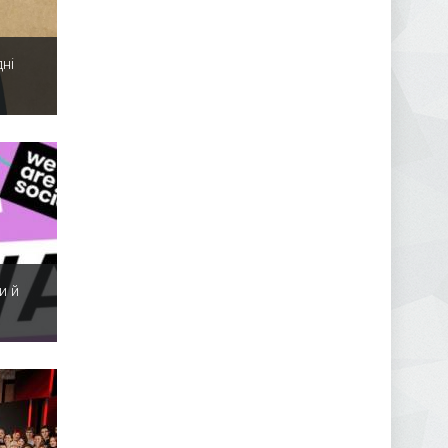
ні
и й