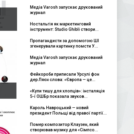
Медіа Varosh запускає друкований
журнал
Ностальгія як маркетинговий
інструмент: Studio Ghibli створи...
Пропагандисти за допомогою ШІ
згенерували картинку помсти У...
Медіа Varosh запускає друкований
журнал
Фейкороби приписали Урсулі фон
дер Ляєн слова: «Європа — це...
«Купи тишу для хлопців»: інсталяція
5-ї ОШБр показала звуков...
Кароль Навроцький — новий
президент Польщі від правої партії...
Помер композитор Клаузен, який
створював музику для «Сімпсо...