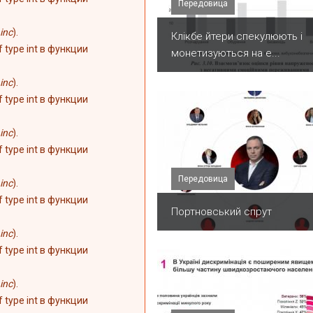
Передовица
inc
).
Клікбе йтери спекулюють і
of type int в функции
монетизуються на е...
inc
).
of type int в функции
inc
).
of type int в функции
Передовица
inc
).
of type int в функции
Портновський спрут
inc
).
of type int в функции
inc
).
of type int в функции