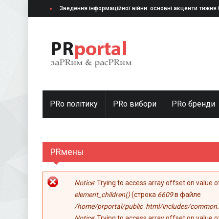
Перейти к основному содержанию
Зведення інформаційної війни: основні акценти тижня
PRo політику
PRo вибори
PRо бренди
PRмены
Сообщение об ошибке
Notice
: Trying to access array offset on value 
element_children()
(строка
6609
в файле
/home/prportal/public_html/includes/common.
Notice
: Trying to access array offset on value 