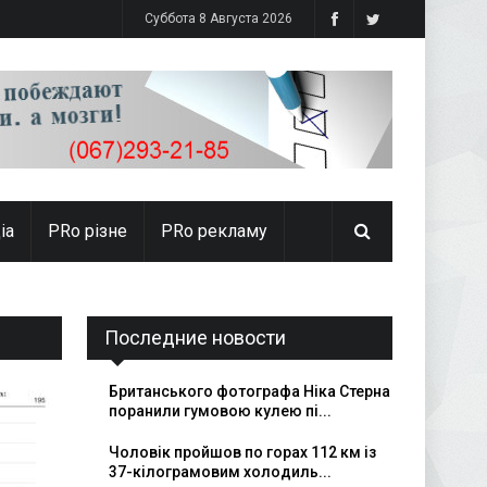
Суббота 8 Августа 2026
іа
PRо різне
PRo рекламу
Последние новости
Британського фотографа Ніка Стерна
поранили гумовою кулею пі...
Чоловік пройшов по горах 112 км із
37-кілограмовим холодиль...