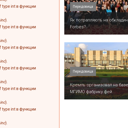
of type int в функции
Передовица
​Як потрапляють на обкладин
inc
).
Forbes?
of type int в функции
inc
).
of type int в функции
inc
).
of type int в функции
Передовица
inc
).
Кремль организовал на баз
of type int в функции
МГИМО фабрику фей...
inc
).
of type int в функции
inc
).