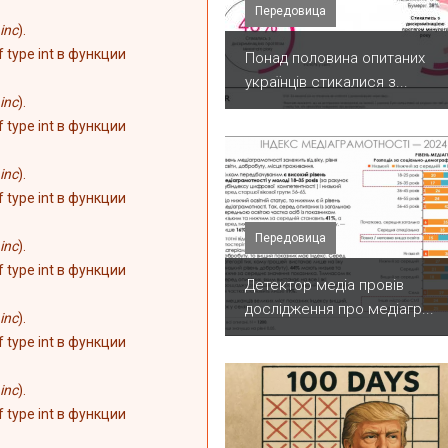
Передовица
inc
).
of type int в функции
Понад половина опитаних
українців стикалися з...
inc
).
of type int в функции
inc
).
of type int в функции
Передовица
inc
).
of type int в функции
Детектор медіа провів
дослідження про медіагр...
inc
).
of type int в функции
inc
).
of type int в функции