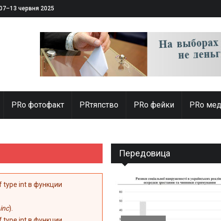
 07–13 червня 2025
PRо фотофакт
PRтяпство
PRo фейки
PRo мед
Передовица
of type int в функции
inc
).
of type int в функции