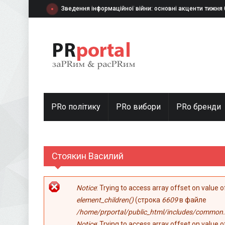
Перейти к основному содержанию
Зведення інформаційної війни: основні акценти тижня
PRo політику
PRo вибори
PRо бренди
Стоякин Василий
Сообщение об ошибке
Notice
: Trying to access array offset on value 
element_children()
(строка
6609
в файле
/home/prportal/public_html/includes/common.
Notice
: Trying to access array offset on value 