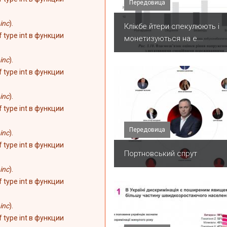
Передовица
inc
).
Клікбе йтери спекулюють і
of type int в функции
монетизуються на е...
inc
).
of type int в функции
inc
).
of type int в функции
Передовица
inc
).
of type int в функции
Портновський спрут
inc
).
of type int в функции
inc
).
of type int в функции