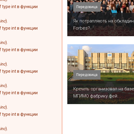
of type int в функции
Передовица
​Як потрапляють на обкладин
inc
).
Forbes?
of type int в функции
inc
).
of type int в функции
inc
).
of type int в функции
Передовица
inc
).
Кремль организовал на баз
of type int в функции
МГИМО фабрику фей...
inc
).
of type int в функции
inc
).