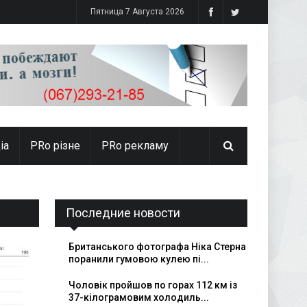
Пятница 7 Августа 2026
іа
PRо різне
PRo рекламу
Последние новости
Британського фотографа Ніка Стерна
поранили гумовою кулею пі...
Чоловік пройшов по горах 112 км із
37-кілограмовим холодиль...