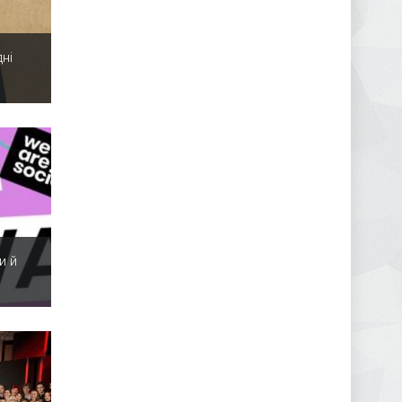
ні
и й