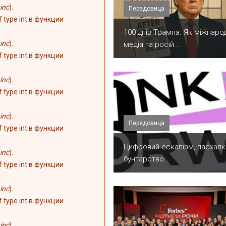
inc
).
Передовица
of type int в функции
100 днів Трампа. Як міжнарод
inc
).
медіа та росій...
of type int в функции
inc
).
of type int в функции
inc
).
Передовица
of type int в функции
​Цифровий ескапізм, пасхалк
inc
).
бунтарство.
of type int в функции
inc
).
of type int в функции
inc
).