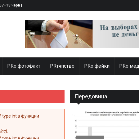
 07–13 червня 2025
PRо фотофакт
PRтяпство
PRo фейки
PRo мед
Передовица
of type int в функции
inc
).
of type int в функции