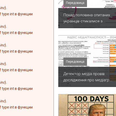
Передовица
inc
).
of type int в функции
Понад половина опитаних
українців стикалися з...
inc
).
of type int в функции
inc
).
of type int в функции
Передовица
inc
).
of type int в функции
Детектор медіа провів
дослідження про медіагр...
inc
).
of type int в функции
inc
).
of type int в функции