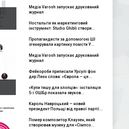
Медіа Varosh запускає друкований
журнал
Ностальгія як маркетинговий
інструмент: Studio Ghibli створи...
Пропагандисти за допомогою ШІ
згенерували картинку помсти У...
Медіа Varosh запускає друкований
журнал
Фейкороби приписали Урсулі фон
дер Ляєн слова: «Європа — це...
«Купи тишу для хлопців»: інсталяція
5-ї ОШБр показала звуков...
Кароль Навроцький — новий
президент Польщі від правої партії...
Помер композитор Клаузен, який
створював музику для «Сімпсо...