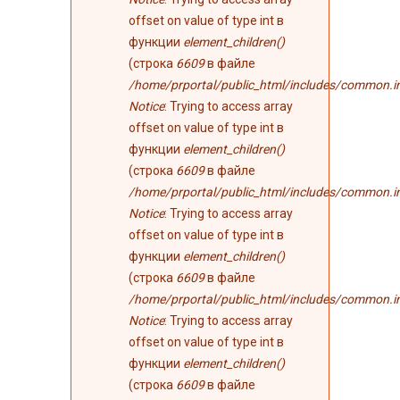
offset on value of type int в
функции
element_children()
(строка
6609
в файле
/home/prportal/public_html/includes/common.i
Notice
: Trying to access array
offset on value of type int в
функции
element_children()
(строка
6609
в файле
/home/prportal/public_html/includes/common.i
Notice
: Trying to access array
offset on value of type int в
функции
element_children()
(строка
6609
в файле
/home/prportal/public_html/includes/common.i
Notice
: Trying to access array
offset on value of type int в
функции
element_children()
(строка
6609
в файле