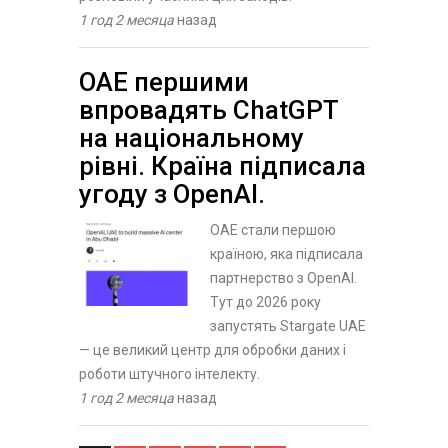
1 год 2 месяца
назад
ОАЕ першими
впровадять ChatGPT
на національному
рівні. Країна підписала
угоду з OpenAI.
ОАЕ стали першою
країною, яка підписала
партнерство з OpenAI.
Тут до 2026 року
запустять Stargate UAE
— це великий центр для обробки даних і
роботи штучного інтелекту.
1 год 2 месяца
назад