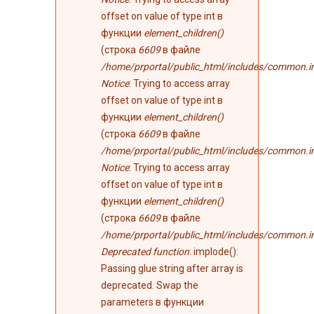
offset on value of type int в
функции
element_children()
(строка
6609
в файле
/home/prportal/public_html/includes/common.i
Notice
: Trying to access array
offset on value of type int в
функции
element_children()
(строка
6609
в файле
/home/prportal/public_html/includes/common.i
Notice
: Trying to access array
offset on value of type int в
функции
element_children()
(строка
6609
в файле
/home/prportal/public_html/includes/common.i
Deprecated function
: implode():
Passing glue string after array is
deprecated. Swap the
parameters в функции