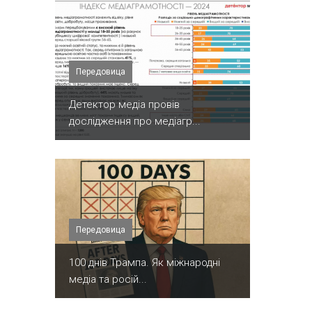
Передовица
Детектор медіа провів
дослідження про медіагр...
Передовица
100 днів Трампа. Як міжнародні
медіа та росій...