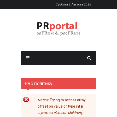
Перейти к основному содержанию
Суббота 8 Августа 2026
PRo політику
Сообщение об
Notice
: Trying to access array
ошибке
offset on value of type int в
функции
element_children()