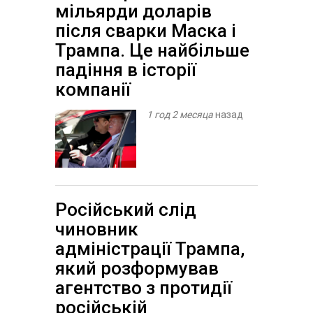
мільярди доларів
після сварки Маска і
Трампа. Це найбільше
падіння в історії
компанії
1 год 2 месяца
назад
Російський слід
чиновник
адміністрації Трампа,
який розформував
агентство з протидії
російській