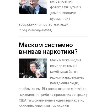
потрапили як
фотографії Путіна з
домальованими
вусами, так і
зображення з протестних акцій.
1 год 2 месяца
назад
Маском системно
вживав наркотики?
Маск майже щодня
вживав кетамін і
комбінував його з
іншими наркотиками,
повідомили люди,
знайомі з ним. Він також вживав екстазі та
психоделічні гриби на приватних вечірках у
США та щонайменше в одній іншій країні,
розповіли учасники цих заходів.