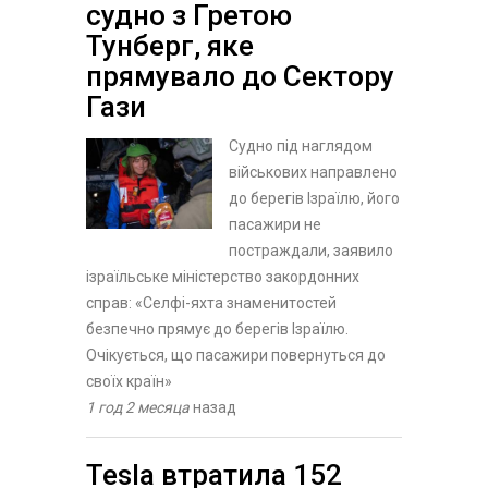
судно з Гретою
Тунберг, яке
прямувало до Cектору
Гази
Судно під наглядом
військових направлено
до берегів Ізраїлю, його
пасажири не
постраждали, заявило
ізраїльське міністерство закордонних
справ: «Селфі-яхта знаменитостей
безпечно прямує до берегів Ізраїлю.
Очікується, що пасажири повернуться до
своїх країн»
1 год 2 месяца
назад
Tesla втратила 152