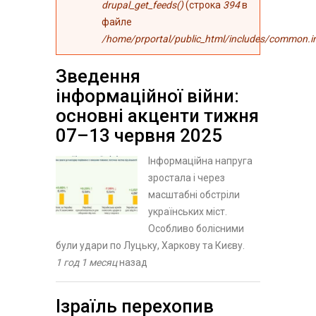
drupal_get_feeds()
(строка
394
в
файле
/home/prportal/public_html/includes/common.i
Зведення
інформаційної війни:
основні акценти тижня
07–13 червня 2025
Інформаційна напруга
зростала і через
масштабні обстріли
українських міст.
Особливо болісними
були удари по Луцьку, Харкову та Києву.
1 год 1 месяц
назад
Ізраїль перехопив