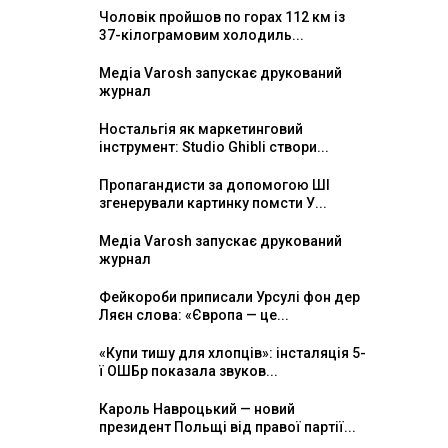
Чоловік пройшов по горах 112 км із
37-кілограмовим холодиль...
Медіа Varosh запускає друкований
журнал
Ностальгія як маркетинговий
інструмент: Studio Ghibli створи...
Пропагандисти за допомогою ШІ
згенерували картинку помсти У...
Медіа Varosh запускає друкований
журнал
Фейкороби приписали Урсулі фон дер
Ляєн слова: «Європа — це...
«Купи тишу для хлопців»: інсталяція 5-
ї ОШБр показала звуков...
Кароль Навроцький — новий
президент Польщі від правої партії...