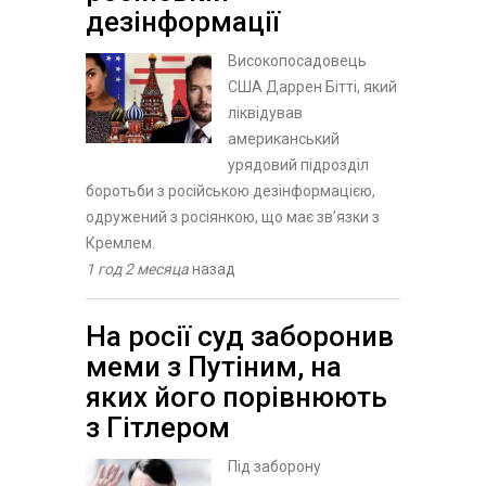
дезінформації
Високопосадовець
США Даррен Бітті, який
ліквідував
американський
урядовий підрозділ
боротьби з російською дезінформацією,
одружений з росіянкою, що має зв’язки з
Кремлем.
1 год 2 месяца
назад
На росії суд заборонив
меми з Путіним, на
яких його порівнюють
з Гітлером
Під заборону