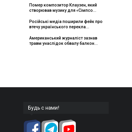
Помер композитор Клаузен, який
створював музику для «Сімпсо...
Російські медіа поширили фейк про
втечу українського перекла...
Американський журналіст зазнав
травм унаслідок обвалу балкон...
Будь с нами!