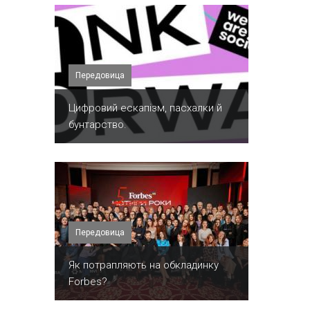
Передовица
​Цифровий ескапізм, пасхалки й
бунтарство.
Передовица
​Як потрапляють на обкладинку
Forbes?