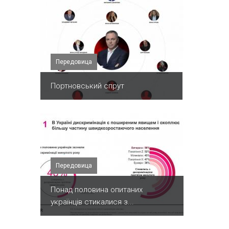
Передовица
Портновський спрут
Передовица
Понад половина опитаних
українців стикалися з...