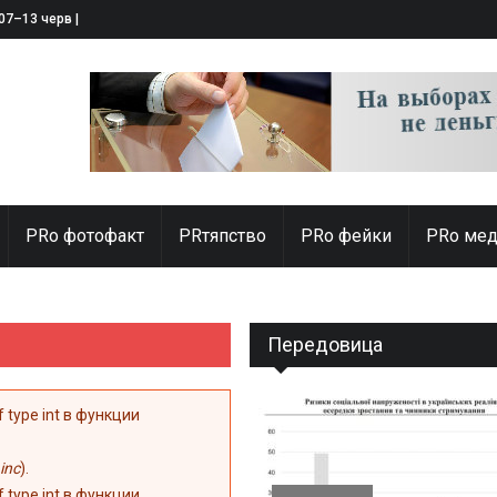
 07–13 червня 2025
PRо фотофакт
PRтяпство
PRo фейки
PRo мед
Передовица
of type int в функции
inc
).
of type int в функции