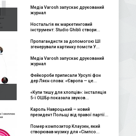
Медіа Varosh запускає друкований
журнал
Ностальгія як маркетинговий
інструмент: Studio Ghibli створи...
Пропагандисти за допомогою ШІ
згенерували картинку помсти У...
Медіа Varosh запускає друкований
журнал
Фейкороби приписали Урсулі фон
дер Ляєн слова: «Європа — це...
«Купи тишу для хлопців»: інсталяція
5-ї ОШБр показала звуков...
Кароль Навроцький — новий
президент Польщі від правої партії...
Помер композитор Клаузен, який
створював музику для «Сімпсо...