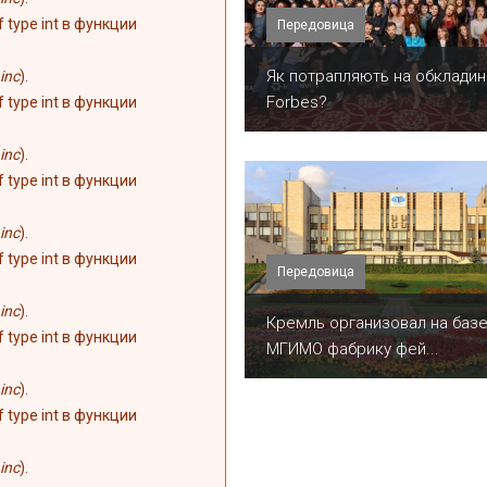
of type int в функции
Передовица
​Як потрапляють на обкладин
inc
).
Forbes?
of type int в функции
inc
).
of type int в функции
inc
).
of type int в функции
Передовица
inc
).
Кремль организовал на баз
of type int в функции
МГИМО фабрику фей...
inc
).
of type int в функции
inc
).