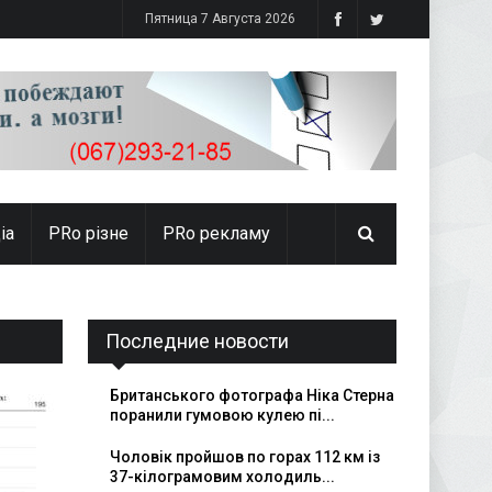
Пятница 7 Августа 2026
іа
PRо різне
PRo рекламу
Последние новости
Британського фотографа Ніка Стерна
поранили гумовою кулею пі...
Чоловік пройшов по горах 112 км із
37-кілограмовим холодиль...