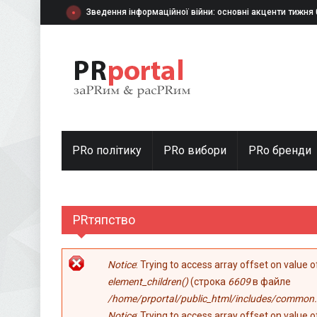
Перейти к основному содержанию
Зведення інформаційної війни: основні акценти тижня
PRo політику
PRo вибори
PRо бренди
PRтяпство
Сообщение об ошибке
Notice
: Trying to access array offset on value 
element_children()
(строка
6609
в файле
/home/prportal/public_html/includes/common.
Notice
: Trying to access array offset on value 