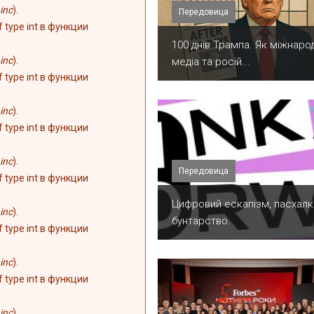
inc
).
Передовица
of type int в функции
100 днів Трампа. Як міжнарод
inc
).
медіа та росій...
of type int в функции
inc
).
of type int в функции
inc
).
Передовица
of type int в функции
​Цифровий ескапізм, пасхалк
inc
).
бунтарство.
of type int в функции
inc
).
of type int в функции
inc
).