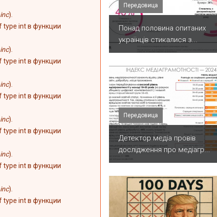
Передовица
inc
).
of type int в функции
Понад половина опитаних
українців стикалися з...
inc
).
of type int в функции
inc
).
of type int в функции
Передовица
inc
).
of type int в функции
Детектор медіа провів
дослідження про медіагр...
inc
).
of type int в функции
inc
).
of type int в функции