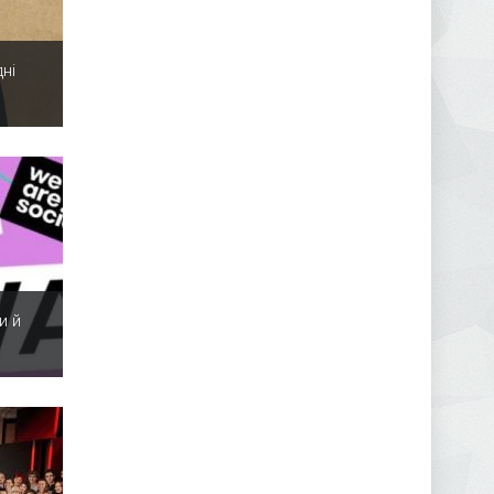
ні
и й