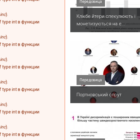
Передовица
inc
).
Клікбе йтери спекулюють і
of type int в функции
монетизуються на е...
inc
).
of type int в функции
inc
).
of type int в функции
Передовица
inc
).
of type int в функции
Портновський спрут
inc
).
of type int в функции
inc
).
of type int в функции