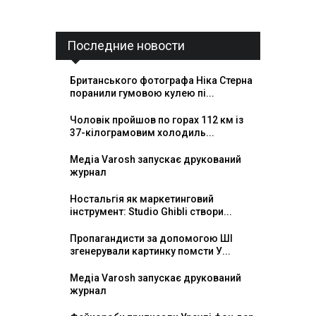
Последние новости
Британського фотографа Ніка Стерна
поранили гумовою кулею пі...
Чоловік пройшов по горах 112 км із
37-кілограмовим холодиль...
Медіа Varosh запускає друкований
журнал
Ностальгія як маркетинговий
інструмент: Studio Ghibli створи...
Пропагандисти за допомогою ШІ
згенерували картинку помсти У...
Медіа Varosh запускає друкований
журнал