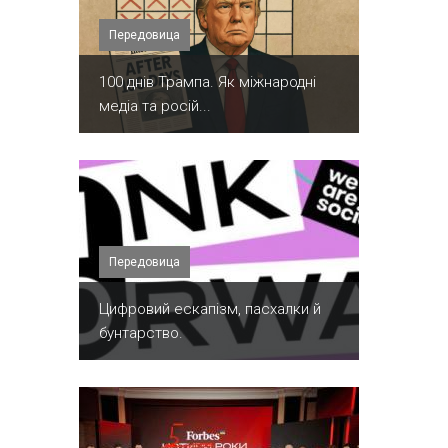
Передовица
100 днів Трампа. Як міжнародні
медіа та росій...
Передовица
​Цифровий ескапізм, пасхалки й
бунтарство.