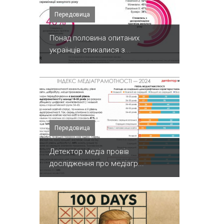
Передовица
Понад половина опитаних
українців стикалися з...
Передовица
Детектор медіа провів
дослідження про медіагр...