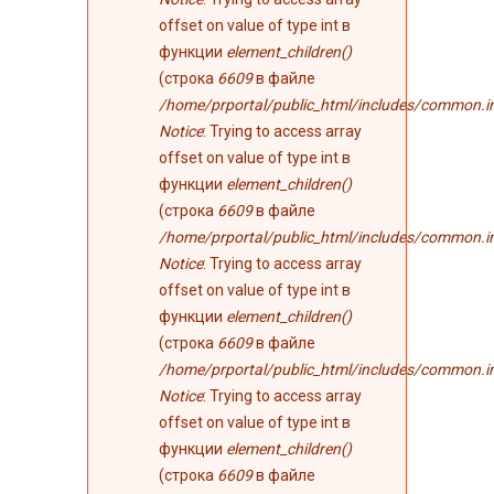
offset on value of type int в
функции
element_children()
(строка
6609
в файле
/home/prportal/public_html/includes/common.i
Notice
: Trying to access array
offset on value of type int в
функции
element_children()
(строка
6609
в файле
/home/prportal/public_html/includes/common.i
Notice
: Trying to access array
offset on value of type int в
функции
element_children()
(строка
6609
в файле
/home/prportal/public_html/includes/common.i
Notice
: Trying to access array
offset on value of type int в
функции
element_children()
(строка
6609
в файле