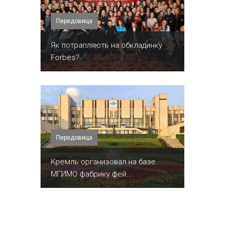
Передовица
​Як потрапляють на обкладинку
Forbes?
Передовица
Кремль организовал на базе
МГИМО фабрику фей...