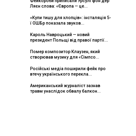
Фейкороби приписали Урсулі фон дер
Ляєн слова: «Європа — це...
«Купи тишу для хлопців»: інсталяція 5-
ї ОШБр показала звуков...
Кароль Навроцький — новий
президент Польщі від правої партії...
Помер композитор Клаузен, який
створював музику для «Сімпсо...
Російські медіа поширили фейк про
втечу українського перекла...
Американський журналіст зазнав
травм унаслідок обвалу балкон...