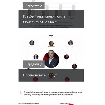
Передовица
Клікбе йтери спекулюють і
монетизуються на е...
Передовица
Портновський спрут