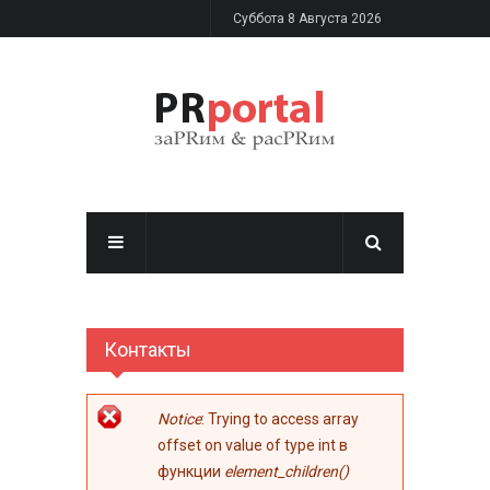
Перейти к основному содержанию
Суббота 8 Августа 2026
Контакты
Сообщение об
Notice
: Trying to access array
ошибке
offset on value of type int в
функции
element_children()