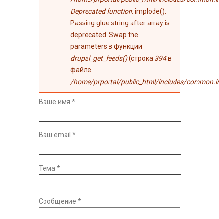
Deprecated function
: implode():
Passing glue string after array is
deprecated. Swap the
parameters в функции
drupal_get_feeds()
(строка
394
в
файле
/home/prportal/public_html/includes/common.i
Ваше имя
*
Ваш email
*
Тема
*
Сообщение
*