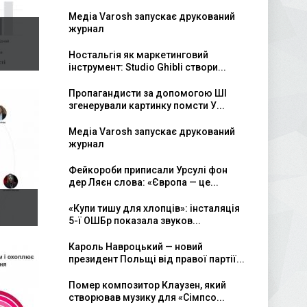
Медіа Varosh запускає друкований
журнал
Ностальгія як маркетинговий
інструмент: Studio Ghibli створи...
Пропагандисти за допомогою ШІ
згенерували картинку помсти У...
Медіа Varosh запускає друкований
журнал
Фейкороби приписали Урсулі фон
дер Ляєн слова: «Європа — це...
«Купи тишу для хлопців»: інсталяція
5-ї ОШБр показала звуков...
Кароль Навроцький — новий
президент Польщі від правої партії...
Помер композитор Клаузен, який
створював музику для «Сімпсо...