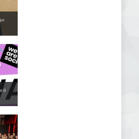
ні
и й