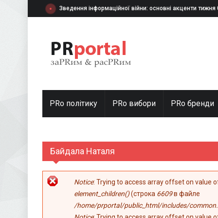
Перейти к основному содержанию
Зведення інформаційної війни: основні акценти тижня
PRo політику
PRo вибори
PRо бренди
Байдала Наталя
Сообщение об ошибке
Notice
: Trying to access array offset on value 
element_children()
(строка
6609
в файле
/home/prportal/public_html/includes/common.
Notice
: Trying to access array offset on value 