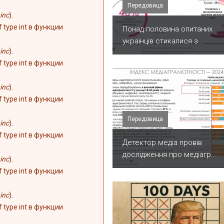
Передовица
inc
).
of type int в функции
Понад половина опитаних
українців стикалися з...
inc
).
of type int в функции
inc
).
of type int в функции
Передовица
inc
).
of type int в функции
Детектор медіа провів
дослідження про медіагр...
inc
).
of type int в функции
inc
).
of type int в функции