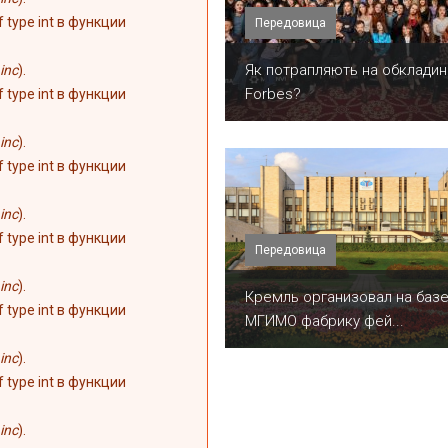
of type int в функции
Передовица
​Як потрапляють на обкладин
inc
).
Forbes?
of type int в функции
inc
).
of type int в функции
inc
).
of type int в функции
Передовица
inc
).
Кремль организовал на баз
of type int в функции
МГИМО фабрику фей...
inc
).
of type int в функции
inc
).