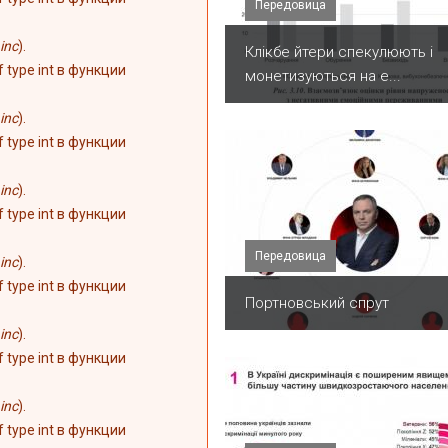
Передовица
inc
).
Клікбе йтери спекулюють і
of type int в функции
монетизуються на е...
inc
).
of type int в функции
inc
).
of type int в функции
Передовица
inc
).
of type int в функции
Портновський спрут
inc
).
of type int в функции
inc
).
of type int в функции