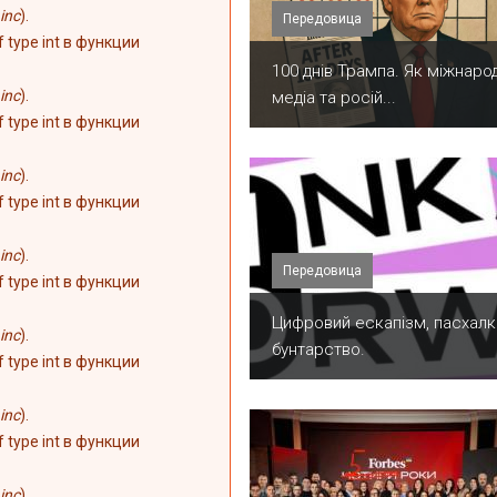
inc
).
Передовица
of type int в функции
100 днів Трампа. Як міжнарод
inc
).
медіа та росій...
of type int в функции
inc
).
of type int в функции
inc
).
Передовица
of type int в функции
​Цифровий ескапізм, пасхалк
inc
).
бунтарство.
of type int в функции
inc
).
of type int в функции
inc
).