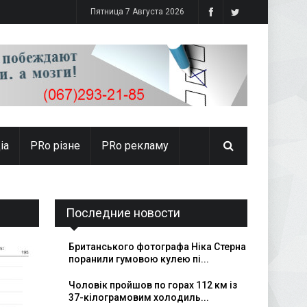
Пятница 7 Августа 2026
іа
PRо різне
PRo рекламу
Последние новости
Британського фотографа Ніка Стерна
поранили гумовою кулею пі...
Чоловік пройшов по горах 112 км із
37-кілограмовим холодиль...