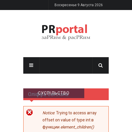
Перейти к основному содержанию
Воскресенье 9 Августа 2026
СУСПІЛЬСТВО
Оліфіра Світлана
Сообщение об
Notice
: Trying to access array
ошибке
offset on value of type int в
функции
element_children()