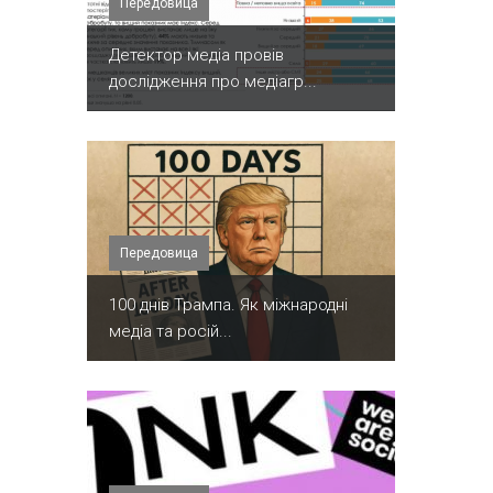
Передовица
Детектор медіа провів
дослідження про медіагр...
Передовица
100 днів Трампа. Як міжнародні
медіа та росій...