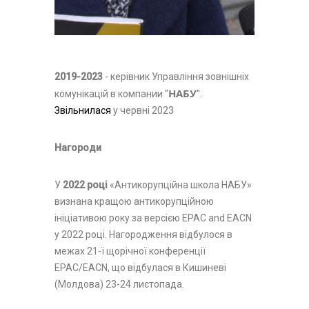
2019-2023
- керівник Управління зовнішніх
НАБУ
комунікацій в компании "
".
Звільнилася
у червні 2023
Нагороди
У
2022 році
«Антикорупційна школа НАБУ»
визнана кращою антикорупційною
ініціативою року за версією EPAC and EACN
у 2022 році. Нагородження відбулося в
межах 21-ї щорічної конференції
EPAC/EACN, що відбулася в Кишиневі
(Молдова) 23-24 листопада.