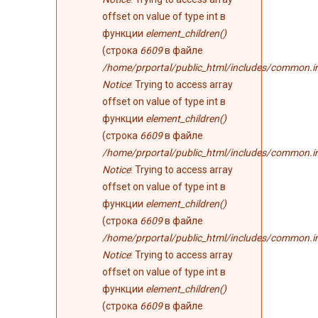
offset on value of type int в
функции
element_children()
(строка
6609
в файле
/home/prportal/public_html/includes/common.i
Notice
: Trying to access array
offset on value of type int в
функции
element_children()
(строка
6609
в файле
/home/prportal/public_html/includes/common.i
Notice
: Trying to access array
offset on value of type int в
функции
element_children()
(строка
6609
в файле
/home/prportal/public_html/includes/common.i
Notice
: Trying to access array
offset on value of type int в
функции
element_children()
(строка
6609
в файле