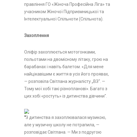
правління ГО «Жіноча Професійна Ліга» та
учасником Жіночої Підприємницької та
Інтелектуальної Спільноти (Спільнота).
Захоплення
Оліфір захоплюється мотогонками,
польотами на двомісному літаку, грою на
барабанах і навіть балетом. «Для мене
найцікавішим є життя в усіх його проявах,
— розповіла Світлана журналісту „ВЗ“. —
Тому мої хобі такі різнопланові». Багато з
цих хобі «ростуть» із дитинства дівчини".
"
З дитинства я захоплювала­ся музикою,
але у музичну шко­лу не потрапила, —
розповідає Світлана. — Ми з подругою