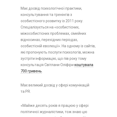
Має досвід психологічної практики,
консультування та тренінгів з
особистісного розвитку із 2011 року.
Спеціалізується на «особистісних,
міжособистісних проблемах, сімейних
відносинах, перехідних періодах,
особистісній еволюції». На одному із сайтів,
які пропонують послуги психологів, можна
зустріти інформацію, що пів року тому
консультація Світлани Оліфіри
коштувала
700 гривень
.
Має великий досвід у сфері комунікацій
та PR.
«Майже десять років я працюю у сфері
політичної журналістики, тож знаю цю