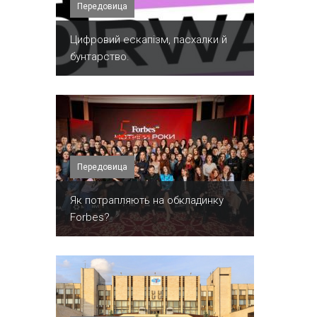
Передовица
​Цифровий ескапізм, пасхалки й
бунтарство.
Передовица
​Як потрапляють на обкладинку
Forbes?