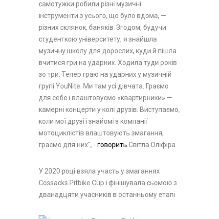
самотужки робили різні музичні
інструменти з усьо­го, що було вдома, —
різних склянок, ба­няків. Згодом, будучи
студенткою уні­верситету, я знайшла
музичну школу для дорослих, куди й пішла
вчитися гри на ударних. Ходила туди років
зо три. Тепер граю на ударних у музичній
групі YouNite. Ми там усі дівчата. Граємо
для себе і вла­штовуємо «квартирники» —
камерні кон­церти у колі друзів. Виступаємо,
коли мої друзі і знайомі з компанії
мотоциклістів влаштовують змагання,
граємо для них", -
говорить
Світла Оліфіра
У 2020 році взяла участь у змаганнях
Cossacks Pitbike Cup і фінішувала сьомою з
дванадцяти учасни­ків в останньому етапі