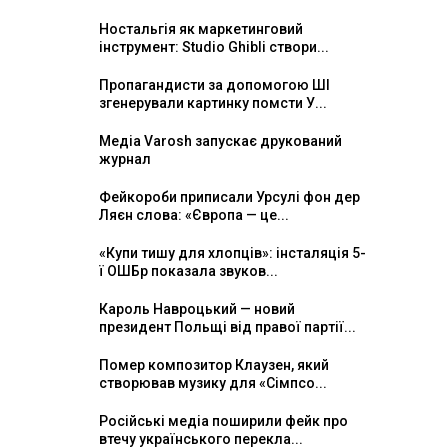
Ностальгія як маркетинговий
інструмент: Studio Ghibli створи...
Пропагандисти за допомогою ШІ
згенерували картинку помсти У...
Медіа Varosh запускає друкований
журнал
Фейкороби приписали Урсулі фон дер
Ляєн слова: «Європа — це...
«Купи тишу для хлопців»: інсталяція 5-
ї ОШБр показала звуков...
Кароль Навроцький — новий
президент Польщі від правої партії...
Помер композитор Клаузен, який
створював музику для «Сімпсо...
Російські медіа поширили фейк про
втечу українського перекла...