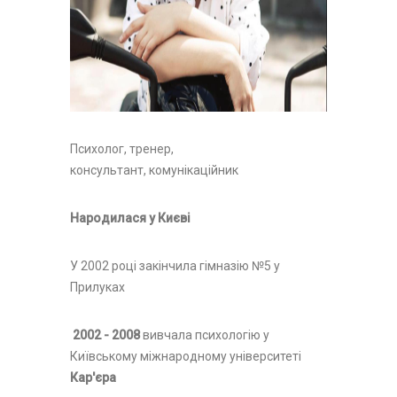
Психолог, тренер,
консультант, комунікаційник
Народилася у Києві
У 2002 році закінчила гімназію №5 у
Прилуках
2002 - 2008
вивчала психологію у
Київському міжнародному університеті
Кар'єра