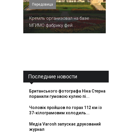
Передовица
Кремль организовал на базе
МГИМО фабрику фей...
Последние новости
Британського фотографа Ніка Стерна
поранили гумовою кулею пі...
Чоловік пройшов по горах 112 км із
37-кілограмовим холодиль...
Медіа Varosh запускає друкований
журнал