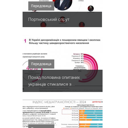
Передовица
Портновський спрут
Передовица
Понад половина опитаних
українців стикалися з...