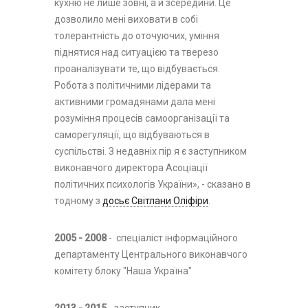
кухню не лише зовні, а й зсередини. Це
дозволило мені виховати в собі
толерантність до оточуючих, уміння
піднятися над ситуацією та тверезо
проаналізувати те, що відбувається.
Робота з політичними лідерами та
активними громадянами дала мені
розуміння процесів самоорганізації та
саморегуляції, що відбуваються в
суспільстві. З недавніх пір я є заступником
виконавчого директора Асоціації
політичних психологів України», - сказано в
тодному з
досьє Світлани Оліфіри
.
2005 - 2008
- спеціаліст інформаційного
департаменту Центрального виконавчого
комітету блоку "Наша Україна"