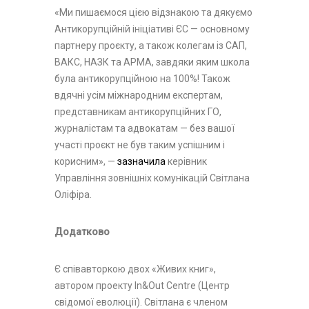
«Ми пишаємося цією відзнакою та дякуємо
Антикорупційній ініціативі ЄС — основному
партнеру проєкту, а також колегам із САП,
ВАКС, НАЗК та АРМА, завдяки яким школа
була антикорупційною на 100%! Також
вдячні усім міжнародним експертам,
представникам антикорупційних ГО,
журналістам та адвокатам — без вашої
участі проєкт не був таким успішним і
корисним», —
зазначила
керівник
Управління зовнішніх комунікацій Світлана
Оліфіра.
Додатково
Є співавторкою двох «Живих книг»,
автором проекту In&Out Centre (Центр
свідомої еволюції). Світлана є членом