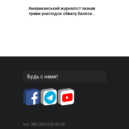
Американський журналіст зазнав
травм унаслідок обвалу балкон...
Будь с нами!
тел: 380 (93) 635 46 92