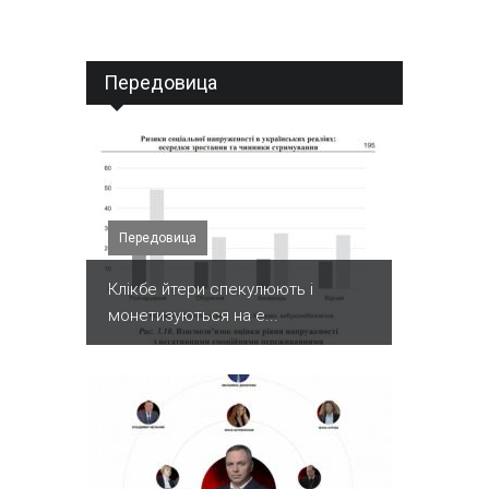
Передовица
Передовица
Клікбе йтери спекулюють і
монетизуються на е...