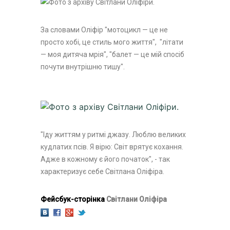
За словами Оліфір "мотоцикл — це не
просто хобі, це стиль мого життя", "літати
— моя дитяча мрія", "балет — це мій спосіб
почути внутріш­ню тишу".
"Іду життям у ритмі джазу. Люблю великих
кудлатих псів. Я вірю: Світ врятує кохання.
Адже в кожному є його початок", - так
характеризує себе Світлана Оліфіра.
Фейсбук-сторінка
Світлани Оліфіра