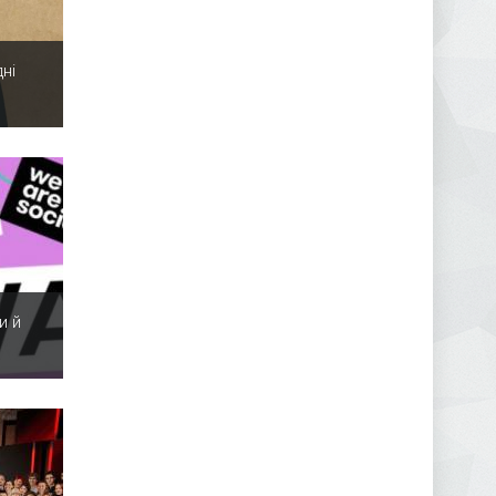
ні
и й