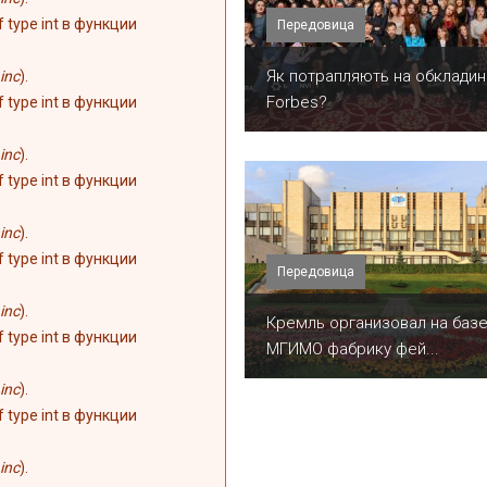
of type int в функции
Передовица
​Як потрапляють на обкладин
inc
).
Forbes?
of type int в функции
inc
).
of type int в функции
inc
).
of type int в функции
Передовица
inc
).
Кремль организовал на баз
of type int в функции
МГИМО фабрику фей...
inc
).
of type int в функции
inc
).