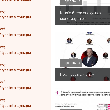
Передовица
inc
).
Клікбе йтери спекулюють і
of type int в функции
монетизуються на е...
inc
).
of type int в функции
inc
).
of type int в функции
Передовица
inc
).
of type int в функции
Портновський спрут
inc
).
of type int в функции
inc
).
of type int в функции