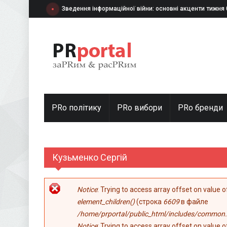
Перейти к основному содержанию
Зведення інформаційної війни: основні акценти тижня
PRo політику
PRo вибори
PRо бренди
Кузьменко Сергій
Сообщение об ошибке
Notice
: Trying to access array offset on value 
element_children()
(строка
6609
в файле
/home/prportal/public_html/includes/common.
Notice
: Trying to access array offset on value 