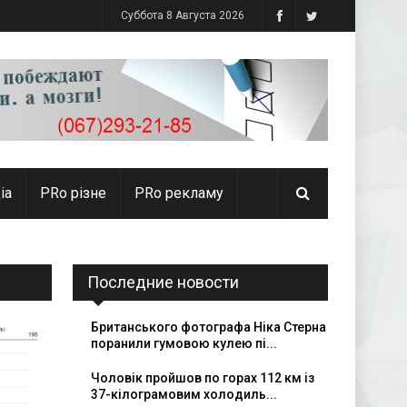
Суббота 8 Августа 2026
іа
PRо різне
PRo рекламу
Последние новости
Британського фотографа Ніка Стерна
поранили гумовою кулею пі...
Чоловік пройшов по горах 112 км із
37-кілограмовим холодиль...