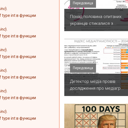
Передовица
inc
).
of type int в функции
Понад половина опитаних
українців стикалися з...
inc
).
of type int в функции
inc
).
of type int в функции
Передовица
inc
).
of type int в функции
Детектор медіа провів
дослідження про медіагр...
inc
).
of type int в функции
inc
).
of type int в функции