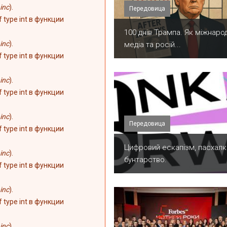
inc
).
Передовица
of type int в функции
100 днів Трампа. Як міжнарод
inc
).
медіа та росій...
of type int в функции
inc
).
of type int в функции
inc
).
Передовица
of type int в функции
​Цифровий ескапізм, пасхалк
inc
).
бунтарство.
of type int в функции
inc
).
of type int в функции
inc
).