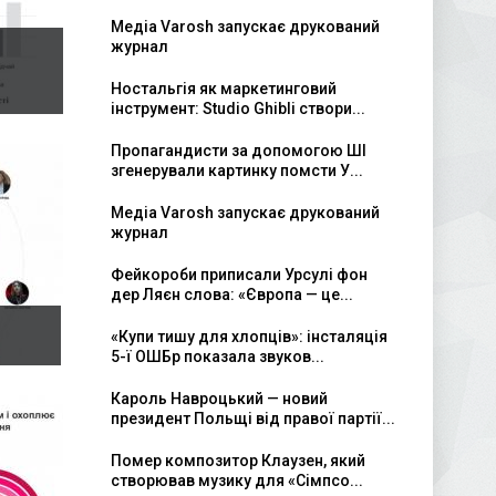
Медіа Varosh запускає друкований
журнал
Ностальгія як маркетинговий
інструмент: Studio Ghibli створи...
Пропагандисти за допомогою ШІ
згенерували картинку помсти У...
Медіа Varosh запускає друкований
журнал
Фейкороби приписали Урсулі фон
дер Ляєн слова: «Європа — це...
«Купи тишу для хлопців»: інсталяція
5-ї ОШБр показала звуков...
Кароль Навроцький — новий
президент Польщі від правої партії...
Помер композитор Клаузен, який
створював музику для «Сімпсо...