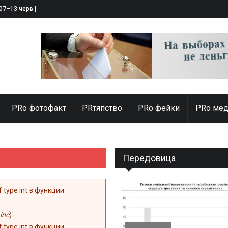
 07–13 червня 2025
PRо фотофакт
PRтяпство
PRo фейки
PRo мед
Передовица
of type int в функции
inc
).
of type int в функции