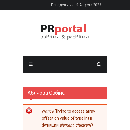
Перейти к основному содержанию
Понедельник 10 Августа 2026
Абляєва Сабіна
Сообщение об
Notice
: Trying to access array
ошибке
offset on value of type int в
функции
element_children()