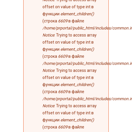
offset on value of type int в
функции
element_children()
(строка
6609
в файле
/home/prportal/public_html/includes/common.i
Notice
: Trying to access array
offset on value of type int в
функции
element_children()
(строка
6609
в файле
/home/prportal/public_html/includes/common.i
Notice
: Trying to access array
offset on value of type int в
функции
element_children()
(строка
6609
в файле
/home/prportal/public_html/includes/common.i
Notice
: Trying to access array
offset on value of type int в
функции
element_children()
(строка
6609
в файле