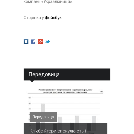
компанії «Укрзалізниця».
Сторінка у
Фейсбук
Передовица
Передовица
Клікбе йтери спекулюють і