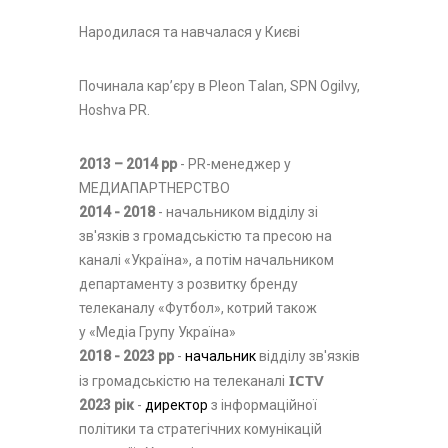
Народилася та навчалася у Києві
Починала кар’єру в Pleon Тalan, SPN Ogilvy,
Hoshva PR.
2013 – 2014 рр
- PR-менеджер у
МЕДИАПАРТНЕРСТВО
2014 - 2018
- начальником відділу зі
зв'язків з громадськістю та пресою на
каналі «Україна», а потім начальником
департаменту з розвитку бренду
телеканалу «Футбол», котрий також
у «Медіа Групу Україна»
2018 - 2023 рр
-
начальник
відділу зв'язків
 ICTV
із громадськістю на телеканалі
2023 рік
-
директор
з інформаційної
політики та стратегічних комунікацій