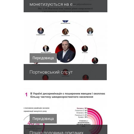
монетизуються на е...
Передовица
Портновський спрут
Передовица
Понад половина опитаних