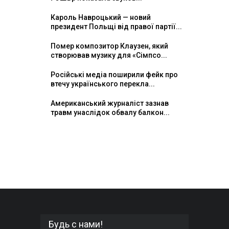
Кароль Навроцький — новий
президент Польщі від правої партії...
Помер композитор Клаузен, який
створював музику для «Сімпсо...
Російські медіа поширили фейк про
втечу українського перекла...
Американський журналіст зазнав
травм унаслідок обвалу балкон...
Будь с нами!