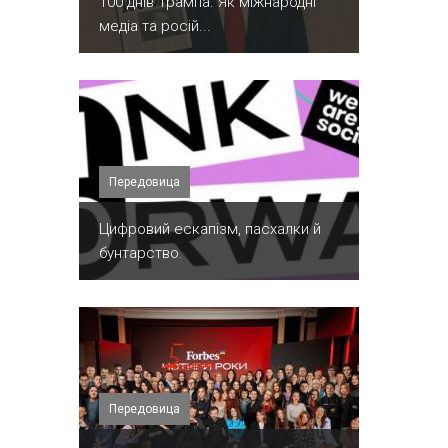
100 днів Трампа. Як міжнародні
медіа та росій...
Передовица
​Цифровий ескапізм, пасхалки й
бунтарство.
Передовица