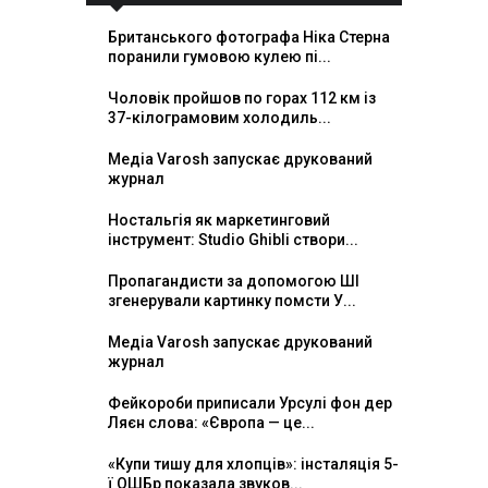
Британського фотографа Ніка Стерна
поранили гумовою кулею пі...
Чоловік пройшов по горах 112 км із
37-кілограмовим холодиль...
Медіа Varosh запускає друкований
журнал
Ностальгія як маркетинговий
інструмент: Studio Ghibli створи...
Пропагандисти за допомогою ШІ
згенерували картинку помсти У...
Медіа Varosh запускає друкований
журнал
Фейкороби приписали Урсулі фон дер
Ляєн слова: «Європа — це...
«Купи тишу для хлопців»: інсталяція 5-
ї ОШБр показала звуков...