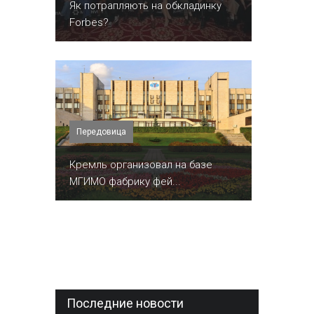
​Як потрапляють на обкладинку
Forbes?
Передовица
Кремль организовал на базе
МГИМО фабрику фей...
Последние новости