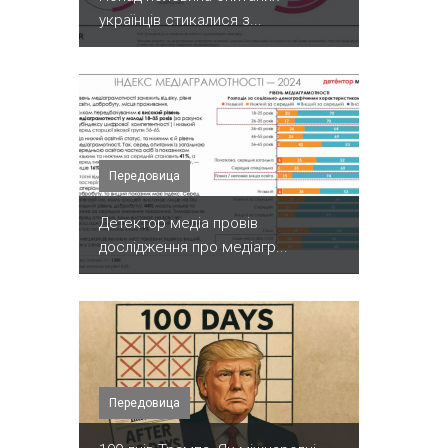
українців стикалися з...
Передовица
Детектор медіа провів
дослідження про медіагр...
Передовица