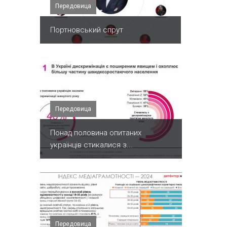
Передовица
Портновський спрут
Передовица
Понад половина опитаних
українців стикалися з...
Передовица