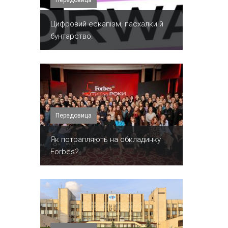
Передовица
​Цифровий ескапізм, пасхалки й
бунтарство.
Передовица
​Як потрапляють на обкладинку
Forbes?