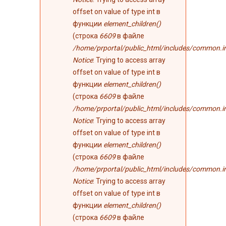
offset on value of type int в
функции
element_children()
(строка
6609
в файле
/home/prportal/public_html/includes/common.i
Notice
: Trying to access array
offset on value of type int в
функции
element_children()
(строка
6609
в файле
/home/prportal/public_html/includes/common.i
Notice
: Trying to access array
offset on value of type int в
функции
element_children()
(строка
6609
в файле
/home/prportal/public_html/includes/common.i
Notice
: Trying to access array
offset on value of type int в
функции
element_children()
(строка
6609
в файле