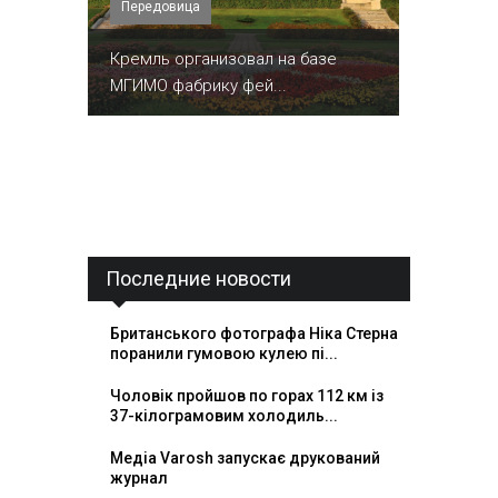
Передовица
Кремль организовал на базе
МГИМО фабрику фей...
Последние новости
Британського фотографа Ніка Стерна
поранили гумовою кулею пі...
Чоловік пройшов по горах 112 км із
37-кілограмовим холодиль...
Медіа Varosh запускає друкований
журнал