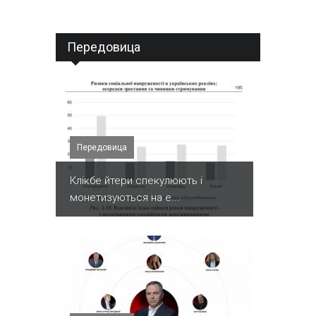
Передовица
Передовица
Клікбе йтери спекулюють і
монетизуються на е...