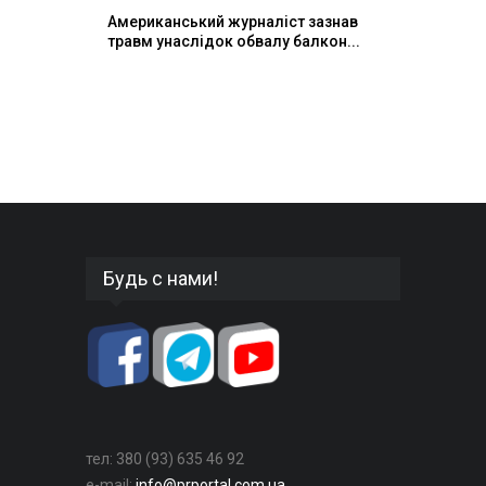
Американський журналіст зазнав
травм унаслідок обвалу балкон...
Будь с нами!
тел: 380 (93) 635 46 92
e-mail:
info@prportal.com.ua