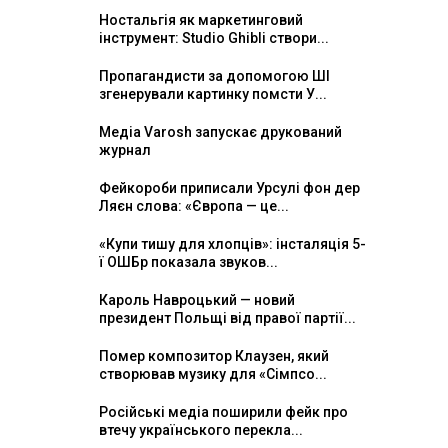
Ностальгія як маркетинговий
інструмент: Studio Ghibli створи...
Пропагандисти за допомогою ШІ
згенерували картинку помсти У...
Медіа Varosh запускає друкований
журнал
Фейкороби приписали Урсулі фон дер
Ляєн слова: «Європа — це...
«Купи тишу для хлопців»: інсталяція 5-
ї ОШБр показала звуков...
Кароль Навроцький — новий
президент Польщі від правої партії...
Помер композитор Клаузен, який
створював музику для «Сімпсо...
Російські медіа поширили фейк про
втечу українського перекла...