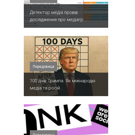
Детектор медіа провів
дослідження про медіагр...
Передовица
100 днів Трампа. Як міжнародні
медіа та росій...