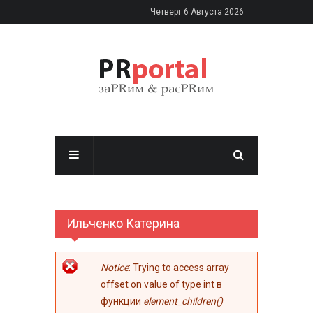
Перейти к основному содержанию
Четверг 6 Августа 2026
Ильченко Катерина
Сообщение об
Notice
: Trying to access array
ошибке
offset on value of type int в
функции
element_children()