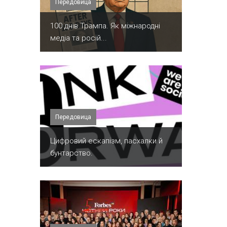
Передовица
100 днів Трампа. Як міжнародні
медіа та росій...
Передовица
​Цифровий ескапізм, пасхалки й
бунтарство.