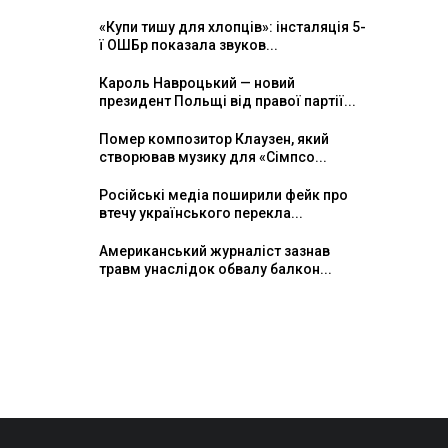
«Купи тишу для хлопців»: інсталяція 5-
ї ОШБр показала звуков...
Кароль Навроцький — новий
президент Польщі від правої партії...
Помер композитор Клаузен, який
створював музику для «Сімпсо...
Російські медіа поширили фейк про
втечу українського перекла...
Американський журналіст зазнав
травм унаслідок обвалу балкон...