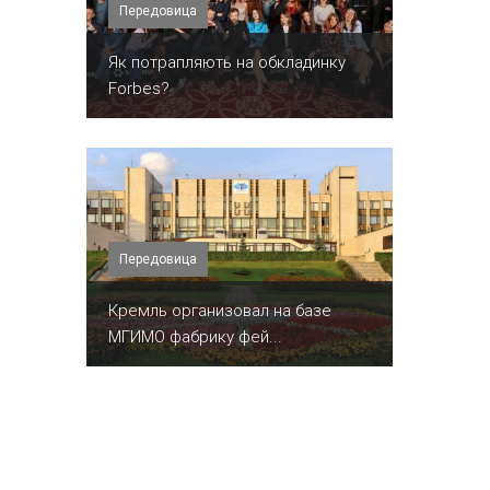
Передовица
​Як потрапляють на обкладинку
Forbes?
Передовица
Кремль организовал на базе
МГИМО фабрику фей...