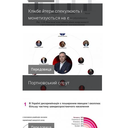
Клікбе йтери спекулюють і
монетизуються на е...
Передовица
Портновський спрут
Передовица