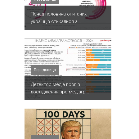
Понад половина опитаних
українців стикалися з...
Передовица
Детектор медіа провів
дослідження про медіагр...