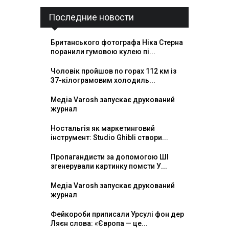
Последние новости
Британського фотографа Ніка Стерна
поранили гумовою кулею пі...
Чоловік пройшов по горах 112 км із
37-кілограмовим холодиль...
Медіа Varosh запускає друкований
журнал
Ностальгія як маркетинговий
інструмент: Studio Ghibli створи...
Пропагандисти за допомогою ШІ
згенерували картинку помсти У...
Медіа Varosh запускає друкований
журнал
Фейкороби приписали Урсулі фон дер
Ляєн слова: «Європа — це...