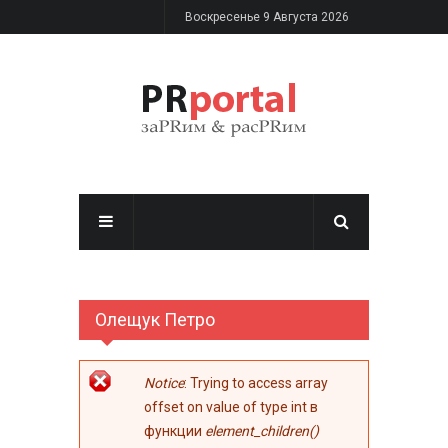
Перейти к основному содержанию
Воскресенье 9 Августа 2026
Олещук Петро
Сообщение об
Notice
: Trying to access array
ошибке
offset on value of type int в
функции
element_children()