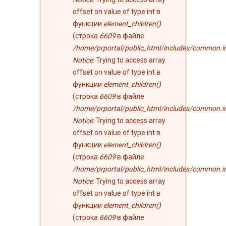
offset on value of type int в
функции
element_children()
(строка
6609
в файле
/home/prportal/public_html/includes/common.i
Notice
: Trying to access array
offset on value of type int в
функции
element_children()
(строка
6609
в файле
/home/prportal/public_html/includes/common.i
Notice
: Trying to access array
offset on value of type int в
функции
element_children()
(строка
6609
в файле
/home/prportal/public_html/includes/common.i
Notice
: Trying to access array
offset on value of type int в
функции
element_children()
(строка
6609
в файле