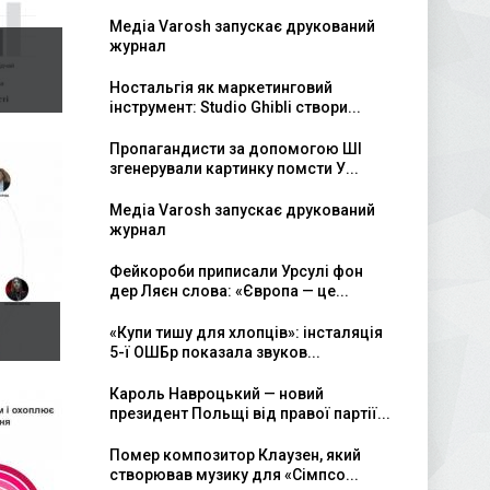
Медіа Varosh запускає друкований
журнал
Ностальгія як маркетинговий
інструмент: Studio Ghibli створи...
Пропагандисти за допомогою ШІ
згенерували картинку помсти У...
Медіа Varosh запускає друкований
журнал
Фейкороби приписали Урсулі фон
дер Ляєн слова: «Європа — це...
«Купи тишу для хлопців»: інсталяція
5-ї ОШБр показала звуков...
Кароль Навроцький — новий
президент Польщі від правої партії...
Помер композитор Клаузен, який
створював музику для «Сімпсо...