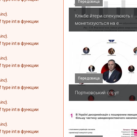
Передовица
inc
).
Клікбе йтери спекулюють і
of type int в функции
монетизуються на е...
inc
).
of type int в функции
inc
).
of type int в функции
Передовица
inc
).
of type int в функции
Портновський спрут
inc
).
of type int в функции
inc
).
of type int в функции