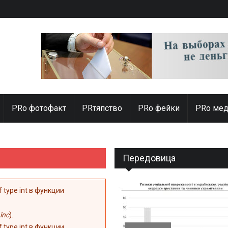
PRо фотофакт
PRтяпство
PRo фейки
PRo мед
Передовица
of type int в функции
inc
).
of type int в функции