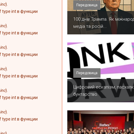
inc
).
Передовица
of type int в функции
100 днів Трампа. Як міжнарод
inc
).
медіа та росій...
of type int в функции
inc
).
of type int в функции
inc
).
Передовица
of type int в функции
​Цифровий ескапізм, пасхалк
inc
).
бунтарство.
of type int в функции
inc
).
of type int в функции
inc
).