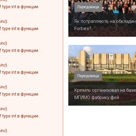
of type int в функции
Передовица
​Як потрапляють на обкладин
inc
).
Forbes?
of type int в функции
inc
).
of type int в функции
inc
).
of type int в функции
Передовица
inc
).
Кремль организовал на баз
of type int в функции
МГИМО фабрику фей...
inc
).
of type int в функции
inc
).