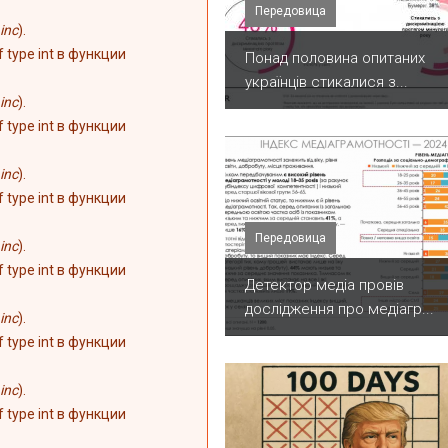
Передовица
inc
).
of type int в функции
Понад половина опитаних
українців стикалися з...
inc
).
of type int в функции
inc
).
of type int в функции
Передовица
inc
).
of type int в функции
Детектор медіа провів
дослідження про медіагр...
inc
).
of type int в функции
inc
).
of type int в функции