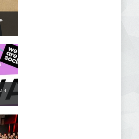
ні
и й