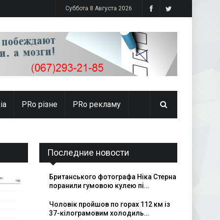
Суббота 8 Августа 2026
іа
PRо різне
PRo рекламу
Последние новости
Британського фотографа Ніка Стерна
поранили гумовою кулею пі...
Чоловік пройшов по горах 112 км із
37-кілограмовим холодиль...