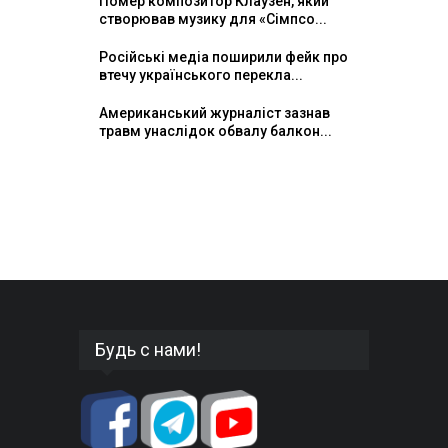
Помер композитор Клаузен, який
створював музику для «Сімпсо...
Російські медіа поширили фейк про
втечу українського перекла...
Американський журналіст зазнав
травм унаслідок обвалу балкон...
Будь с нами!