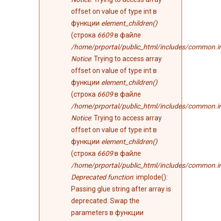
offset on value of type int в
функции
element_children()
(строка
6609
в файле
/home/prportal/public_html/includes/common.i
Notice
: Trying to access array
offset on value of type int в
функции
element_children()
(строка
6609
в файле
/home/prportal/public_html/includes/common.i
Notice
: Trying to access array
offset on value of type int в
функции
element_children()
(строка
6609
в файле
/home/prportal/public_html/includes/common.i
Deprecated function
: implode():
Passing glue string after array is
deprecated. Swap the
parameters в функции