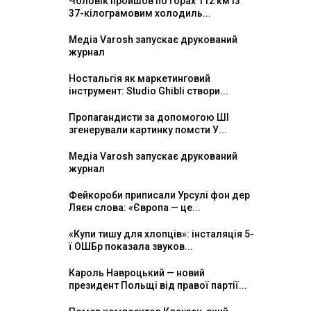
Чоловік пройшов по горах 112 км із
37-кілограмовим холодиль...
Медіа Varosh запускає друкований
журнал
Ностальгія як маркетинговий
інструмент: Studio Ghibli створи...
Пропагандисти за допомогою ШІ
згенерували картинку помсти У...
Медіа Varosh запускає друкований
журнал
Фейкороби приписали Урсулі фон дер
Ляєн слова: «Європа — це...
«Купи тишу для хлопців»: інсталяція 5-
ї ОШБр показала звуков...
Кароль Навроцький — новий
президент Польщі від правої партії...