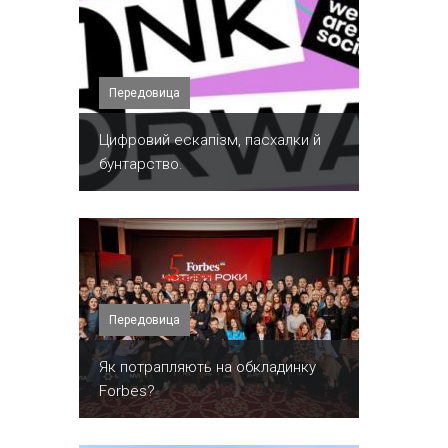
Передовица
​Цифровий ескапізм, пасхалки й
бунтарство.
Передовица
​Як потрапляють на обкладинку
Forbes?