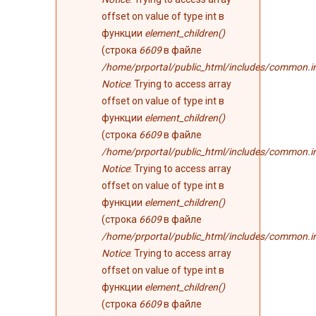
offset on value of type int в
функции
element_children()
(строка
6609
в файле
/home/prportal/public_html/includes/common.i
Notice
: Trying to access array
offset on value of type int в
функции
element_children()
(строка
6609
в файле
/home/prportal/public_html/includes/common.i
Notice
: Trying to access array
offset on value of type int в
функции
element_children()
(строка
6609
в файле
/home/prportal/public_html/includes/common.i
Notice
: Trying to access array
offset on value of type int в
функции
element_children()
(строка
6609
в файле