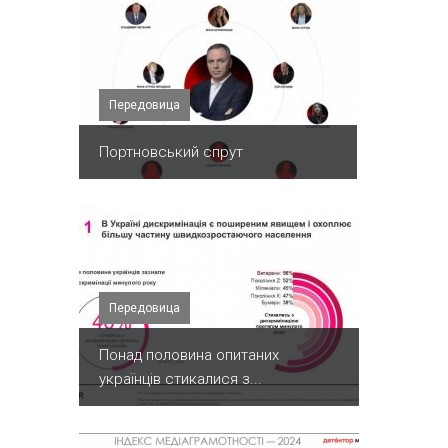
Передовица
Портновський спрут
Передовица
Понад половина опитаних
українців стикалися з...