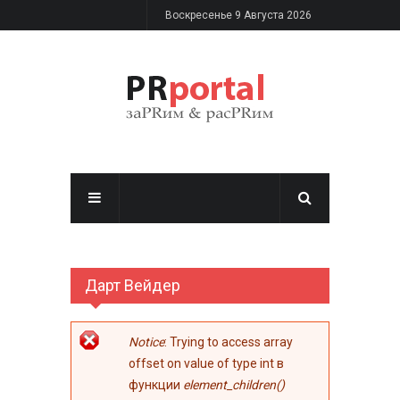
Перейти к основному содержанию
Воскресенье 9 Августа 2026
Дарт Вейдер
Сообщение об
Notice
: Trying to access array
ошибке
offset on value of type int в
функции
element_children()