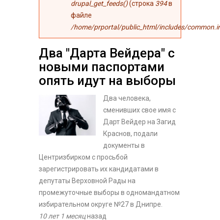
drupal_get_feeds()
(строка
394
в
файле
/home/prportal/public_html/includes/common.i
Два "Дарта Вейдера" с
новыми паспортами
опять идут на выборы
Два человека,
сменивших свое имя с
Дарт Вейдер на Загид
Краснов, подали
документы в
Центризбирком с просьбой
зарегистрировать их кандидатами в
депутаты Верховной Рады на
промежуточные выборы в одномандатном
избирательном округе №27 в Днипре.
10 лет 1 месяц
назад