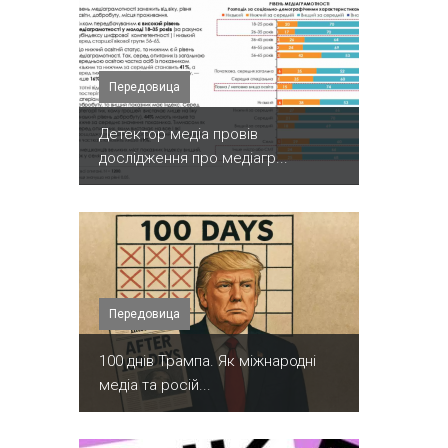
Передовица
Детектор медіа провів
дослідження про медіагр...
Передовица
100 днів Трампа. Як міжнародні
медіа та росій...