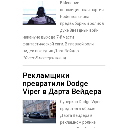
В Испании
оппозиционная партия
Podemos сняла
предвыборный ролик в
духе Звездный войн,
накануне выхода 7-й части
фантастической саги. В главной роли
видео выступил Дарт Вейдер
10 лет 8 месяцев
назад
Рекламщики
превратили Dodge
Viper в Дарта Вейдера
Cуперкар Dodge Viper
предстал в образе
Дарта Вейдера в
рекламном ролике