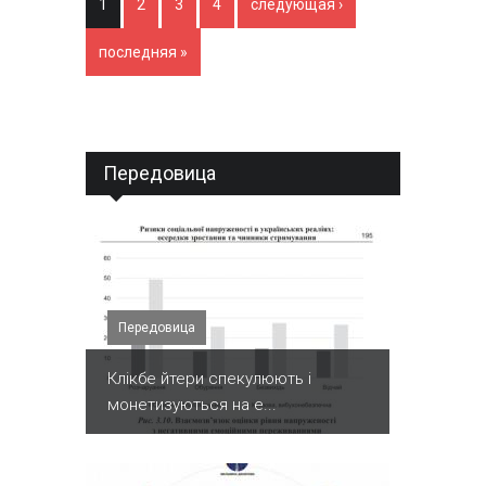
1
2
3
4
следующая ›
последняя »
Передовица
Передовица
Клікбе йтери спекулюють і
монетизуються на е...