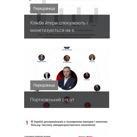
Передовица
Клікбе йтери спекулюють і
монетизуються на е...
Передовица
Портновський спрут