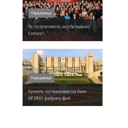
Передовица
​Як потрапляють на обкладинку
Forbes?
Передовица
Кремль организовал на базе
МГИМО фабрику фей...