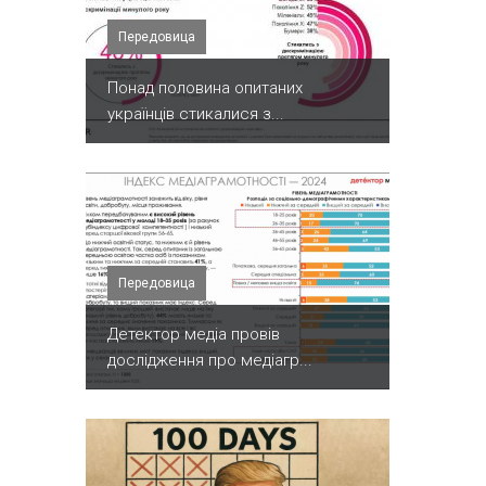
Передовица
Понад половина опитаних
українців стикалися з...
Передовица
Детектор медіа провів
дослідження про медіагр...