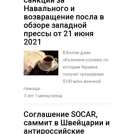
санкции за
Навального и
возвращение посла в
обзоре западной
прессы от 21 июня
2021
В Белом доме
объяснили условия, по
которым Украина
получит «резервные
$100 млн» военной
помощи.
5 лет 1 месяц
назад
Соглашение SOCAR,
саммит в Швейцарии и
антироссийские