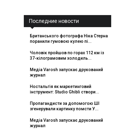
Последние новости
Британського фотографа Ніка Стерна
поранили гумовою кулею пі...
Чоловік пройшов по горах 112 км із
37-кілограмовим холодиль...
Медіа Varosh запускає друкований
журнал
Ностальгія як маркетинговий
інструмент: Studio Ghibli створи...
Пропагандисти за допомогою ШІ
згенерували картинку помсти У...
Медіа Varosh запускає друкований
журнал