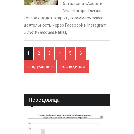
батальона «Азов» и
Misanthropic Division,
которая ведет открытую коммерческую
деятельность через Facebook и Instagram.
5 лет 8 месяцев
назад
Страницы
1
2
3
4
5
6
…
следующая ›
последняя »
Передовица