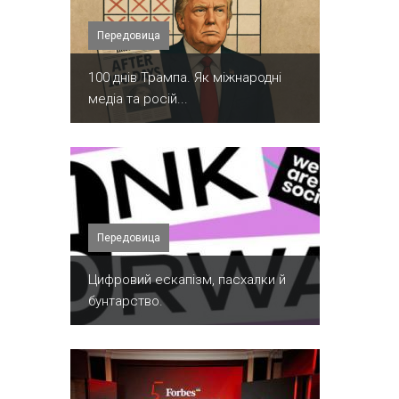
Передовица
100 днів Трампа. Як міжнародні
медіа та росій...
Передовица
​Цифровий ескапізм, пасхалки й
бунтарство.