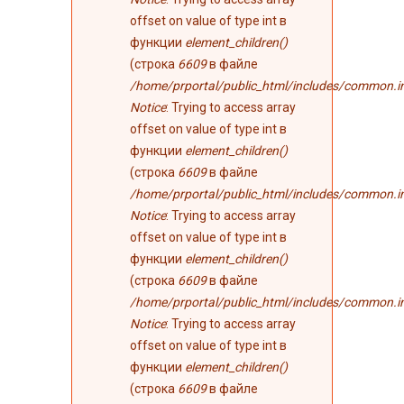
offset on value of type int в
функции
element_children()
(строка
6609
в файле
/home/prportal/public_html/includes/common.i
Notice
: Trying to access array
offset on value of type int в
функции
element_children()
(строка
6609
в файле
/home/prportal/public_html/includes/common.i
Notice
: Trying to access array
offset on value of type int в
функции
element_children()
(строка
6609
в файле
/home/prportal/public_html/includes/common.i
Notice
: Trying to access array
offset on value of type int в
функции
element_children()
(строка
6609
в файле