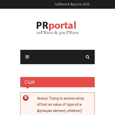
Перейти к основному содержанию
Суббота 8 Августа 2026
США
Сообщение об
Notice
: Trying to access array
ошибке
offset on value of type int в
функции
element_children()