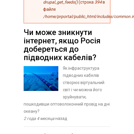
drupal_get_feeds()
(строка
394
в
файле
/home/prportal/public_html/includes/common.i
Чи може зникнути
інтернет, якщо Росія
добереться до
підводних кабелів?
Як інфраструктура
підводних кабелів
створює віртуальний
світ і чи можна його
зруйнувати,
пошкодивши оптоволоконний провід на дні
океану?
2 года 4 месяца
назад