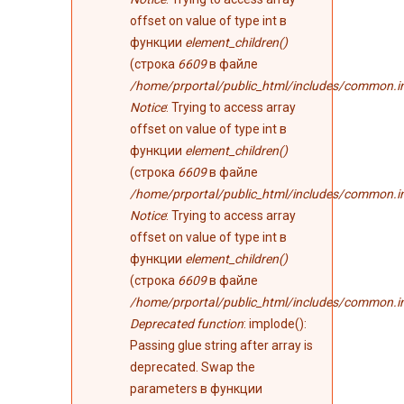
offset on value of type int в
функции
element_children()
(строка
6609
в файле
/home/prportal/public_html/includes/common.i
Notice
: Trying to access array
offset on value of type int в
функции
element_children()
(строка
6609
в файле
/home/prportal/public_html/includes/common.i
Notice
: Trying to access array
offset on value of type int в
функции
element_children()
(строка
6609
в файле
/home/prportal/public_html/includes/common.i
Deprecated function
: implode():
Passing glue string after array is
deprecated. Swap the
parameters в функции