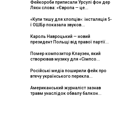
Фейкороби приписали Урсулі фон дер
Ляєн слова: «Європа — це...
«Купи тишу для хлопців»: інсталяція 5-
ї ОШБр показала звуков...
Кароль Навроцький — новий
президент Польщі від правої партії...
Помер композитор Клаузен, який
створював музику для «Сімпсо...
Російські медіа поширили фейк про
втечу українського перекла...
Американський журналіст зазнав
травм унаслідок обвалу балкон...