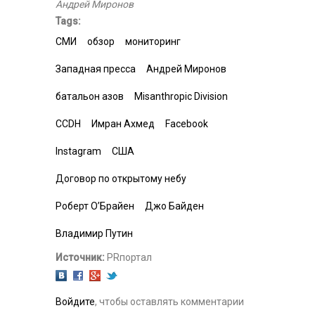
Андрей Миронов
Tags:
СМИ
обзор
мониторинг
Западная пресса
Андрей Миронов
батальон азов
Misanthropic Division
CCDH
Имран Ахмед
Facebook
Instagram
США
Договор по открытому небу
Роберт О’Брайен
Джо Байден
Владимир Путин
Источник:
PRпортал
Войдите
, чтобы оставлять комментарии