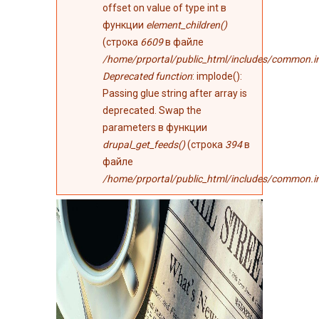
offset on value of type int в
функции
element_children()
(строка
6609
в файле
/home/prportal/public_html/includes/common.i
Deprecated function
: implode():
Passing glue string after array is
deprecated. Swap the
parameters в функции
drupal_get_feeds()
(строка
394
в
файле
/home/prportal/public_html/includes/common.i