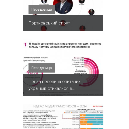
Передовица
Портновський спрут
Передовица
Понад половина опитаних
українців стикалися з...