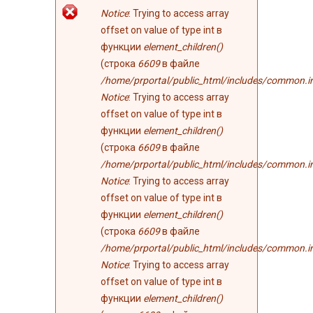
Сообщение об
Notice
: Trying to access array
ошибке
offset on value of type int в
функции
element_children()
(строка
6609
в файле
/home/prportal/public_html/includes/common.i
Notice
: Trying to access array
offset on value of type int в
функции
element_children()
(строка
6609
в файле
/home/prportal/public_html/includes/common.i
Notice
: Trying to access array
offset on value of type int в
функции
element_children()
(строка
6609
в файле
/home/prportal/public_html/includes/common.i
Notice
: Trying to access array
offset on value of type int в
функции
element_children()