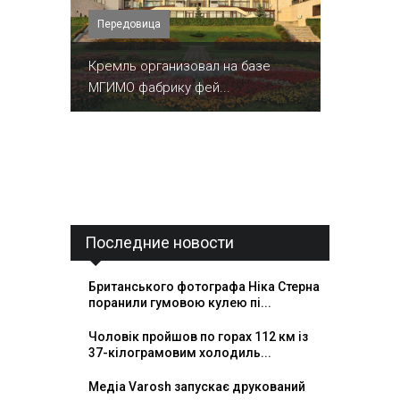
Передовица
Кремль организовал на базе
МГИМО фабрику фей...
Последние новости
Британського фотографа Ніка Стерна
поранили гумовою кулею пі...
Чоловік пройшов по горах 112 км із
37-кілограмовим холодиль...
Медіа Varosh запускає друкований