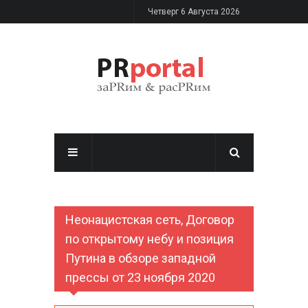
Перейти к основному содержанию
Четверг 6 Августа 2026
Неонацистская сеть, Договор
по открытому небу и позиция
Путина в обзоре западной
прессы от 23 ноября 2020