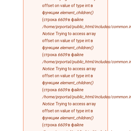
offset on value of type int в
функции
element_children()
(строка
6609
в файле
/home/prportal/public_html/includes/common.i
Notice
: Trying to access array
offset on value of type int в
функции
element_children()
(строка
6609
в файле
/home/prportal/public_html/includes/common.i
Notice
: Trying to access array
offset on value of type int в
функции
element_children()
(строка
6609
в файле
/home/prportal/public_html/includes/common.i
Notice
: Trying to access array
offset on value of type int в
функции
element_children()
(строка
6609
в файле