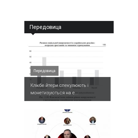
Передовица
Передовица
Клікбе йтери спекулюють і
монетизуються на е...