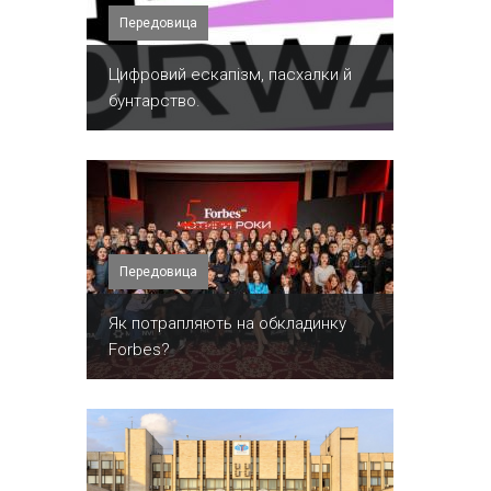
Передовица
​Цифровий ескапізм, пасхалки й
бунтарство.
Передовица
​Як потрапляють на обкладинку
Forbes?