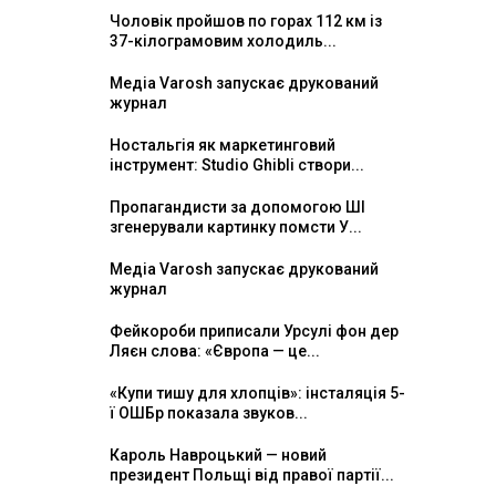
Чоловік пройшов по горах 112 км із
37-кілограмовим холодиль...
Медіа Varosh запускає друкований
журнал
Ностальгія як маркетинговий
інструмент: Studio Ghibli створи...
Пропагандисти за допомогою ШІ
згенерували картинку помсти У...
Медіа Varosh запускає друкований
журнал
Фейкороби приписали Урсулі фон дер
Ляєн слова: «Європа — це...
«Купи тишу для хлопців»: інсталяція 5-
ї ОШБр показала звуков...
Кароль Навроцький — новий
президент Польщі від правої партії...