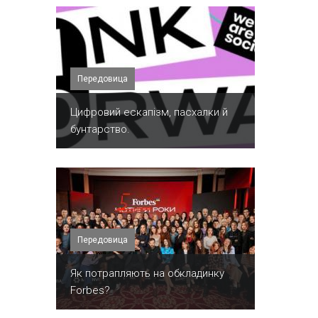
Передовица
​Цифровий ескапізм, пасхалки й
бунтарство.
Передовица
​Як потрапляють на обкладинку
Forbes?