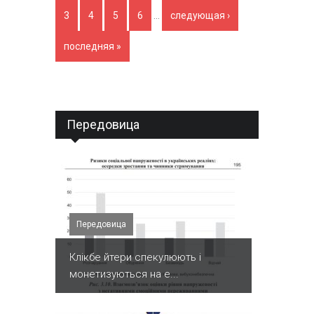
3
4
5
6
…
следующая ›
последняя »
Передовица
Передовица
Клікбе йтери спекулюють і
монетизуються на е...