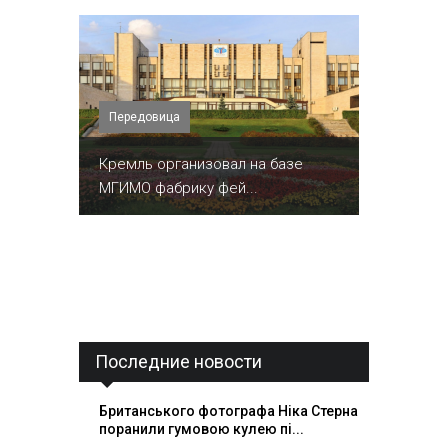
Передовица
Кремль организовал на базе
МГИМО фабрику фей...
Последние новости
Британського фотографа Ніка Стерна
поранили гумовою кулею пі...