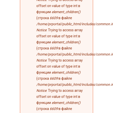
offset on value of type int в
функции
element_children()
(строка
6609
в файле
/home/prportal/public_html/includes/common.i
Notice
: Trying to access array
offset on value of type int в
функции
element_children()
(строка
6609
в файле
/home/prportal/public_html/includes/common.i
Notice
: Trying to access array
offset on value of type int в
функции
element_children()
(строка
6609
в файле
/home/prportal/public_html/includes/common.i
Notice
: Trying to access array
offset on value of type int в
функции
element_children()
(строка
6609
в файле