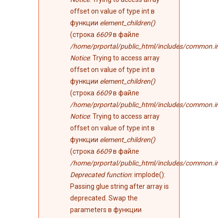
offset on value of type int в
функции
element_children()
(строка
6609
в файле
/home/prportal/public_html/includes/common.i
Notice
: Trying to access array
offset on value of type int в
функции
element_children()
(строка
6609
в файле
/home/prportal/public_html/includes/common.i
Notice
: Trying to access array
offset on value of type int в
функции
element_children()
(строка
6609
в файле
/home/prportal/public_html/includes/common.i
Deprecated function
: implode():
Passing glue string after array is
deprecated. Swap the
parameters в функции