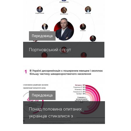
Передовица
Портновський спрут
Передовица
Понад половина опитаних
українців стикалися з...