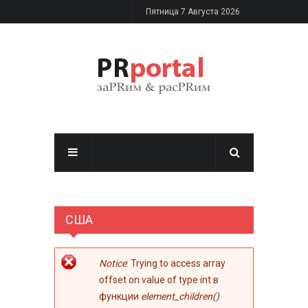
Перейти к основному содержанию
Пятница 7 Августа 2026
США
Сообщение об
Notice
: Trying to access array
ошибке
offset on value of type int в
функции
element_children()