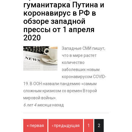
гуманитарка Путина и
коронавирус в РФ в
обзоре западной
прессы от 1 апреля
2020
Западные СМИ пишут,
что в мире растет
количество
заболевших новым
коронавирусом COVID-
19. В ООН назвали пандемию «самым
сложным кризисом со времен Второй
мировой войны».
6 лет 4 месяца
назад
Страницы
« первая
‹ предыдущая
1
2