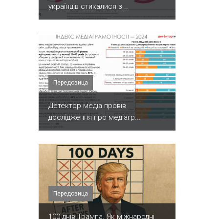
українців стикалися з...
Передовица
Детектор медіа провів
дослідження про медіагр...
Передовица
100 днів Трампа. Як міжнародні