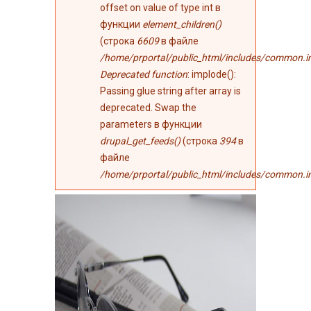
offset on value of type int в
функции
element_children()
(строка
6609
в файле
/home/prportal/public_html/includes/common.i
Deprecated function
: implode():
Passing glue string after array is
deprecated. Swap the
parameters в функции
drupal_get_feeds()
(строка
394
в
файле
/home/prportal/public_html/includes/common.i