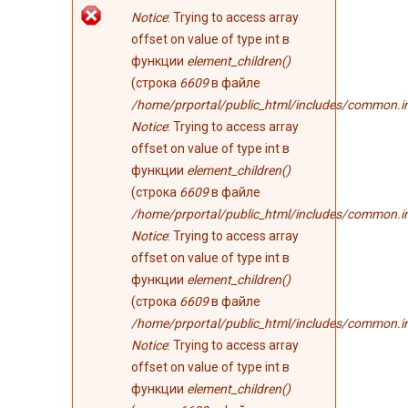
Сообщение об
Notice
: Trying to access array
ошибке
offset on value of type int в
функции
element_children()
(строка
6609
в файле
/home/prportal/public_html/includes/common.i
Notice
: Trying to access array
offset on value of type int в
функции
element_children()
(строка
6609
в файле
/home/prportal/public_html/includes/common.i
Notice
: Trying to access array
offset on value of type int в
функции
element_children()
(строка
6609
в файле
/home/prportal/public_html/includes/common.i
Notice
: Trying to access array
offset on value of type int в
функции
element_children()