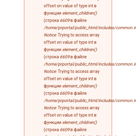
offset on value of type int в
функции
element_children()
(строка
6609
в файле
/home/prportal/public_html/includes/common.i
Notice
: Trying to access array
offset on value of type int в
функции
element_children()
(строка
6609
в файле
/home/prportal/public_html/includes/common.i
Notice
: Trying to access array
offset on value of type int в
функции
element_children()
(строка
6609
в файле
/home/prportal/public_html/includes/common.i
Notice
: Trying to access array
offset on value of type int в
функции
element_children()
(строка
6609
в файле