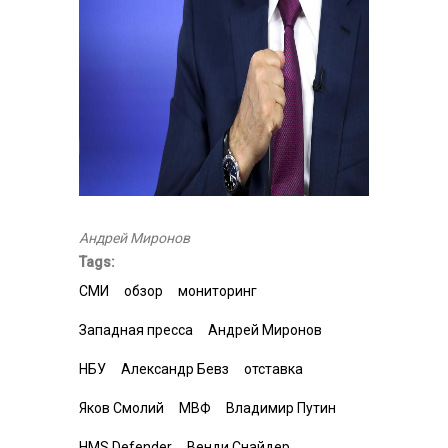
Андрей Миронов
Tags:
СМИ
обзор
мониторинг
Западная пресса
Андрей Миронов
НБУ
Александр Бевз
отставка
Яков Смолий
МВФ
Владимир Путин
HMS Defender
Венди Снайдер