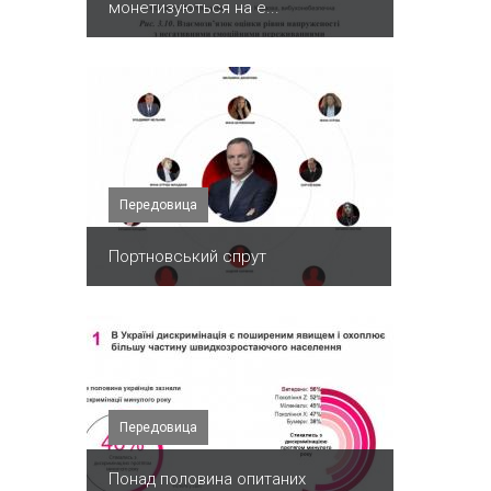
монетизуються на е...
Передовица
Портновський спрут
Передовица
Понад половина опитаних