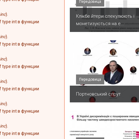
Передовица
inc
).
Клікбе йтери спекулюють і
of type int в функции
монетизуються на е...
inc
).
of type int в функции
inc
).
of type int в функции
Передовица
inc
).
of type int в функции
Портновський спрут
inc
).
of type int в функции
inc
).
of type int в функции