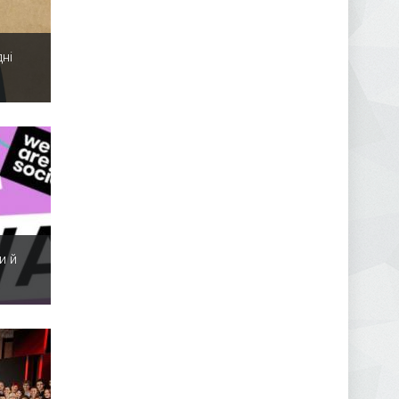
ні
и й