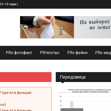
 07–13 червня 2025
PRо фотофакт
PRтяпство
PRo фейки
PRo мед
Передовица
of type int в функции
inc
).
of type int в функции