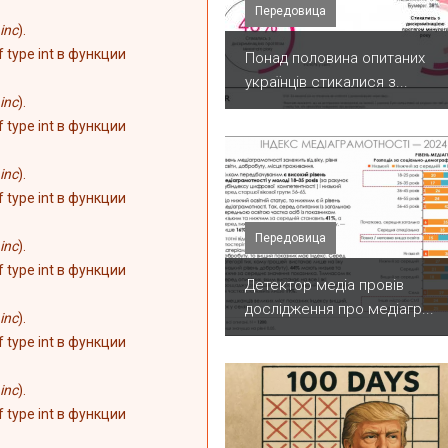
Передовица
inc
).
of type int в функции
Понад половина опитаних
українців стикалися з...
inc
).
of type int в функции
inc
).
of type int в функции
Передовица
inc
).
of type int в функции
Детектор медіа провів
дослідження про медіагр...
inc
).
of type int в функции
inc
).
of type int в функции