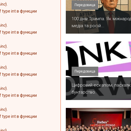
inc
).
Передовица
of type int в функции
100 днів Трампа. Як міжнарод
inc
).
медіа та росій...
of type int в функции
inc
).
of type int в функции
inc
).
Передовица
of type int в функции
​Цифровий ескапізм, пасхалк
inc
).
бунтарство.
of type int в функции
inc
).
of type int в функции
inc
).