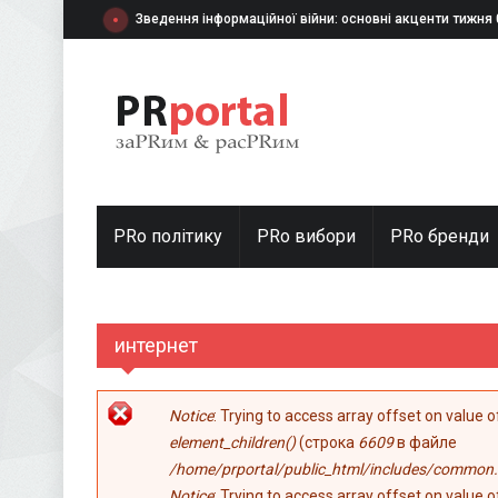
Перейти к основному содержанию
Зведення інформаційної війни: основні акценти тижня
PRo політику
PRo вибори
PRо бренди
интернет
Сообщение об ошибке
Notice
: Trying to access array offset on value 
element_children()
(строка
6609
в файле
/home/prportal/public_html/includes/common.
Notice
: Trying to access array offset on value 