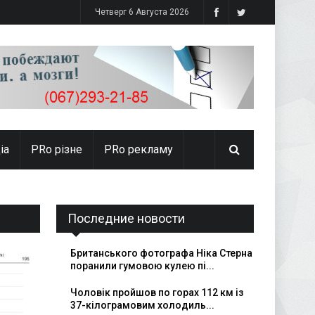
Четверг 6 Августа 2026
іа
PRо різне
PRo рекламу
Последние новости
Британського фотографа Ніка Стерна
поранили гумовою кулею пі...
Чоловік пройшов по горах 112 км із
37-кілограмовим холодиль...