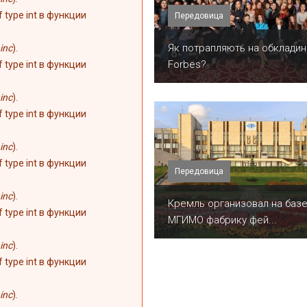
of type int в функции
Передовица
​Як потрапляють на обкладин
inc
).
Forbes?
of type int в функции
inc
).
of type int в функции
inc
).
of type int в функции
Передовица
inc
).
Кремль организовал на баз
of type int в функции
МГИМО фабрику фей...
inc
).
of type int в функции
inc
).