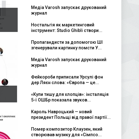
Медіа Varosh запускає друкований
журнал
Ностальгія як маркетинговий
інструмент: Studio Ghibli створи...
Пропагандисти за допомогою ШІ
згенерували картинку помсти У...
Медіа Varosh запускає друкований
журнал
Фейкороби приписали Урсулі фон
дер Ляєн слова: «Європа — це...
«Купи тишу для хлопців»: інсталяція
5-ї ОШБр показала звуков...
Кароль Навроцький — новий
президент Польщі від правої партії...
Помер композитор Клаузен, який
створював музику для «Сімпсо...