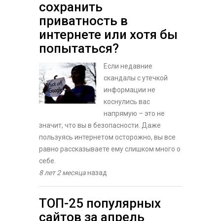
сохранить
приватность в
интернете или хотя бы
попытаться?
Если недавние
скандалы с утечкой
информации не
коснулись вас
напрямую – это не
значит, что вы в безопасности. Даже
пользуясь интернетом осторожно, вы все
равно рассказываете ему слишком много о
себе.
8 лет 2 месяца
назад
ТОП-25 популярных
сайтов за апрель