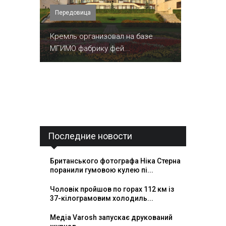
Передовица
Кремль организовал на базе
МГИМО фабрику фей...
Последние новости
Британського фотографа Ніка Стерна
поранили гумовою кулею пі...
Чоловік пройшов по горах 112 км із
37-кілограмовим холодиль...
Медіа Varosh запускає друкований