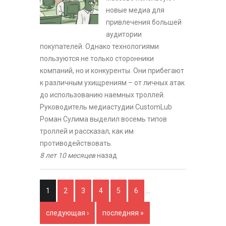
новые медиа для
привлечения большей
аудитории
покупателей. Однако технологиями
пользуются не только сторонники
компаний, но и конкуренты. Они прибегают
к различным ухищрениям – от личных атак
до использованию наемных троллей.
Руководитель медиастудии СustomLub
Роман Сулима выделил восемь типов
троллей и рассказал, как им
противодействовать.
8 лет 10 месяцев
назад
Страницы
1
2
3
4
5
6
…
следующая ›
последняя »