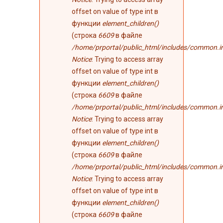
offset on value of type int в
функции
element_children()
(строка
6609
в файле
/home/prportal/public_html/includes/common.i
Notice
: Trying to access array
offset on value of type int в
функции
element_children()
(строка
6609
в файле
/home/prportal/public_html/includes/common.i
Notice
: Trying to access array
offset on value of type int в
функции
element_children()
(строка
6609
в файле
/home/prportal/public_html/includes/common.i
Notice
: Trying to access array
offset on value of type int в
функции
element_children()
(строка
6609
в файле