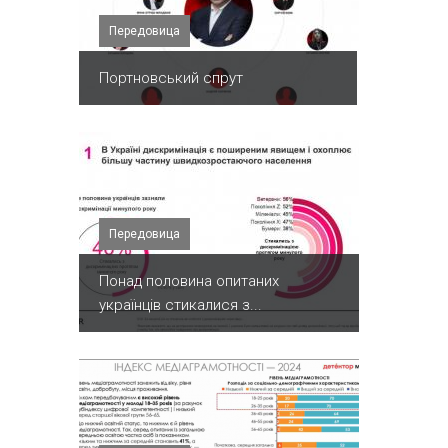
Передовица
Портновський спрут
Передовица
Понад половина опитаних
українців стикалися з...