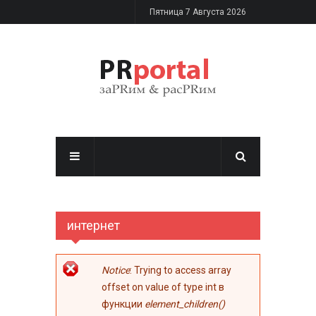
Перейти к основному содержанию
Пятница 7 Августа 2026
интернет
Сообщение об
Notice
: Trying to access array
ошибке
offset on value of type int в
функции
element_children()