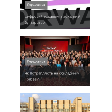
Передовица
​Цифровий ескапізм, пасхалки й
бунтарство.
Передовица
​Як потрапляють на обкладинку
Forbes?