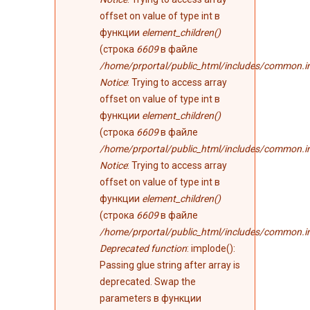
offset on value of type int в
функции
element_children()
(строка
6609
в файле
/home/prportal/public_html/includes/common.i
Notice
: Trying to access array
offset on value of type int в
функции
element_children()
(строка
6609
в файле
/home/prportal/public_html/includes/common.i
Notice
: Trying to access array
offset on value of type int в
функции
element_children()
(строка
6609
в файле
/home/prportal/public_html/includes/common.i
Deprecated function
: implode():
Passing glue string after array is
deprecated. Swap the
parameters в функции