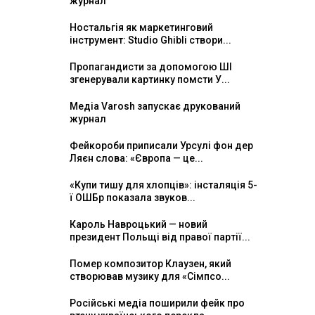
журнал
Ностальгія як маркетинговий
інструмент: Studio Ghibli створи...
Пропагандисти за допомогою ШІ
згенерували картинку помсти У...
Медіа Varosh запускає друкований
журнал
Фейкороби приписали Урсулі фон дер
Ляєн слова: «Європа — це...
«Купи тишу для хлопців»: інсталяція 5-
ї ОШБр показала звуков...
Кароль Навроцький — новий
президент Польщі від правої партії...
Помер композитор Клаузен, який
створював музику для «Сімпсо...
Російські медіа поширили фейк про