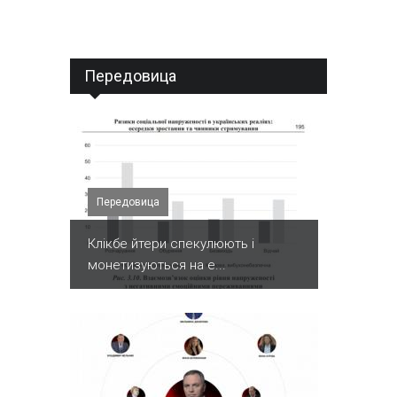
Передовица
Передовица
Клікбе йтери спекулюють і
монетизуються на е...