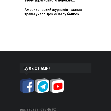
втечу українського перекла...
Американський журналіст зазнав
травм унаслідок обвалу балкон...
Будь с нами!
тел: 380 (93) 635 46 92