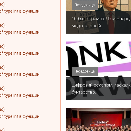
nc
).
Передовица
 of type int в функции
100 днів Трампа. Як міжнарод
nc
).
медіа та росій...
 of type int в функции
nc
).
 of type int в функции
nc
).
Передовица
 of type int в функции
​Цифровий ескапізм, пасхалк
nc
).
бунтарство.
 of type int в функции
nc
).
 of type int в функции
nc
).