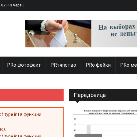
я 07–13 червня 2025
PRо фотофакт
PRтяпство
PRo фейки
PRo ме
Передовица
 of type int в функции
nc
).
 of type int в функции