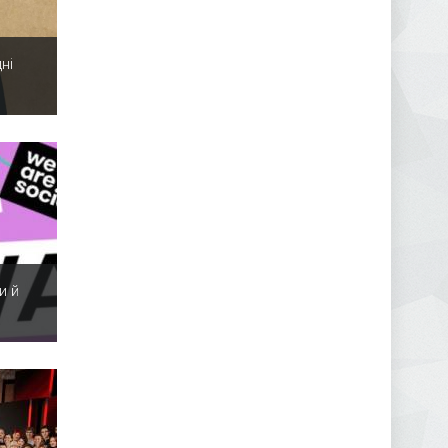
ні
и й