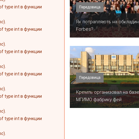
 of type int в функции
Передовица
​Як потрапляють на обкладин
nc
).
Forbes?
 of type int в функции
nc
).
 of type int в функции
nc
).
 of type int в функции
Передовица
nc
).
Кремль организовал на баз
 of type int в функции
МГИМО фабрику фей...
nc
).
 of type int в функции
nc
).