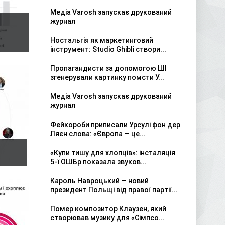
Медіа Varosh запускає друкований
журнал
Ностальгія як маркетинговий
інструмент: Studio Ghibli створи...
Пропагандисти за допомогою ШІ
згенерували картинку помсти У...
Медіа Varosh запускає друкований
журнал
Фейкороби приписали Урсулі фон дер
Ляєн слова: «Європа — це...
«Купи тишу для хлопців»: інсталяція
5-ї ОШБр показала звуков...
Кароль Навроцький — новий
президент Польщі від правої партії...
Помер композитор Клаузен, який
створював музику для «Сімпсо...