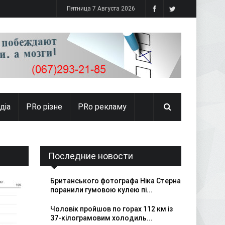
Пятница 7 Августа 2026
діа
PRо різне
PRo рекламу
Последние новости
Британського фотографа Ніка Стерна
поранили гумовою кулею пі...
Чоловік пройшов по горах 112 км із
37-кілограмовим холодиль...