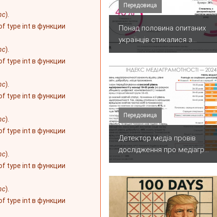
Передовица
nc
).
 of type int в функции
Понад половина опитаних
українців стикалися з...
nc
).
 of type int в функции
nc
).
 of type int в функции
Передовица
nc
).
 of type int в функции
Детектор медіа провів
дослідження про медіагр...
nc
).
 of type int в функции
nc
).
 of type int в функции