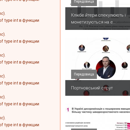
Передовица
nc
).
Клікбе йтери спекулюють і
 of type int в функции
монетизуються на е...
nc
).
 of type int в функции
nc
).
 of type int в функции
Передовица
nc
).
 of type int в функции
Портновський спрут
nc
).
 of type int в функции
nc
).
 of type int в функции