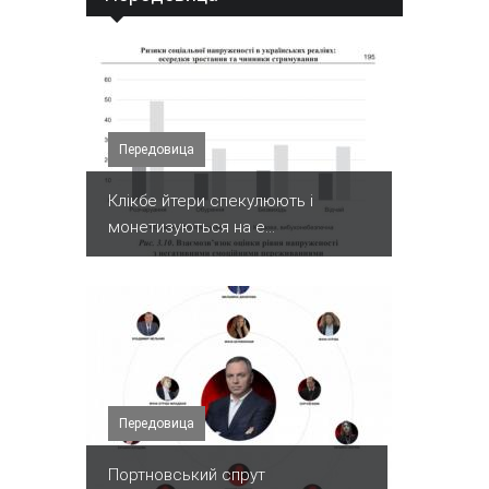
Передовица
Клікбе йтери спекулюють і
монетизуються на е...
Передовица
Портновський спрут