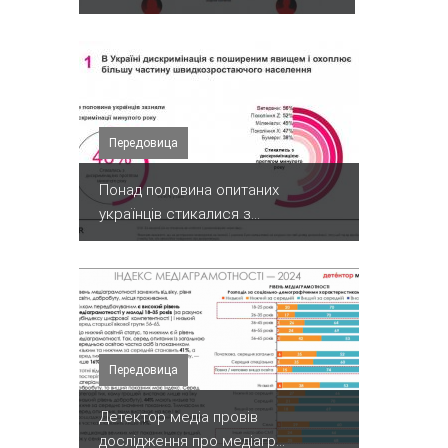
Передовица
Понад половина опитаних
українців стикалися з...
Передовица
Детектор медіа провів
дослідження про медіагр...