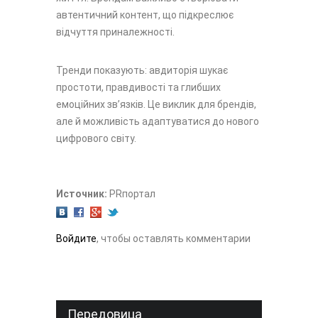
автентичний контент, що підкреслює
відчуття приналежності.
Тренди показують: авдиторія шукає
простоти, правдивості та глибших
емоційних зв’язків. Це виклик для брендів,
але й можливість адаптуватися до нового
цифрового світу.
Источник:
PRпортал
Войдите
, чтобы оставлять комментарии
Передовица