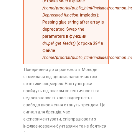
(строка
6609
в файле
/home/prportal/public_html/includes/common.in
Deprecated function
: implode():
Passing glue string after array is
deprecated. Swap the
parameters в функции
drupal_get_feeds()
(строка
394
в
файле
/home/prportal/public_html/includes/common.in
Повернення до справжності. Молодь
стомилася від ідеалізованої «чистої»
естетики соцмереж. Наступні роки
пройдуть під знаком автентичності та
недосконалості: хаос, відвертість і
свобода вираження стануть трендом. Це
сигнал для брендів: час
експериментувати, співпрацювати з
інфлюенсерами-бунтарями та не боятися