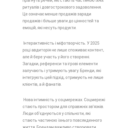
прагнуть речей, які стають частиною їхніх
ритуалів і довгострокового задоволення.
Це означає менше продажів заради
продажів і більше уваги до цінностей та
емоцій, які несуть продукти.
Інтерактивність і міфотворчість. У 2025
році авдиторія не лише споживає контент,
але й бере участь у його створенні.
Загадки, референси та ігрові елементи
залучають і утримують увагу. Бренди, які
інтегрують цей підхід, отримують не лише
клієнтів, а й фанатів.
Нова інтимність у соцмережах. Соцмережі
стають простором для справжніх зв’язків.
Люди об’єднуються у спільноти, які
стають частиною їхнього повсякденного
життя. Брендам важливо створювати