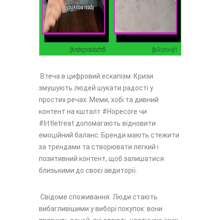
Втеча в цифровий ескапізм. Кризи
змушують людей шукати радості у
простих речах. Меми, хобі та дивний
контент на кшталт #Hopecore чи
#littletreat допомагають відновити
емоційний баланс. Бренди мають стежити
за трендами та створювати легкий і
позитивний контент, щоб залишатися
близькими до своєї авдиторії.
Свідоме споживання. Люди стають
вибагливішими у виборі покупок: вони