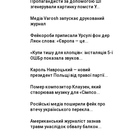
Пропагандисти за допомогою ШІ
згенерували картинку помсти У...
Медіа Varosh запускає друкований
журнал
Фейкороби приписали Урсулі фон дер
Ляєн слова: «Європа — це...
«Купи тишу для хлопців»: інсталяція 5-ї
ОШБр показала звуков...
Кароль Навроцький — новий
президент Польщі від правої партії...
Помер композитор Клаузен, який
створював музику для «Сімпсо...
Російські медіа поширили фейк про
втечу українського перекла...
Американський журналіст зазнав
травм унаслідок обвалу балкон...