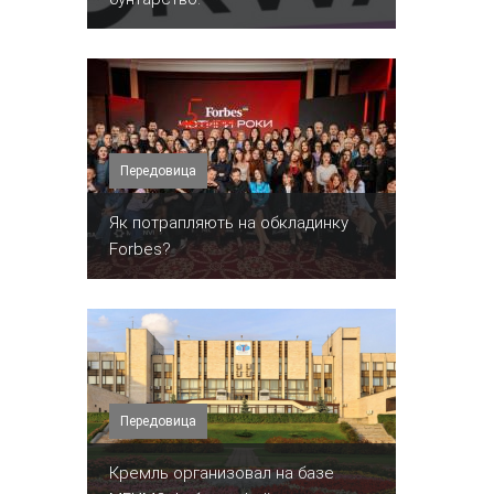
Передовица
​Як потрапляють на обкладинку
Forbes?
Передовица
Кремль организовал на базе