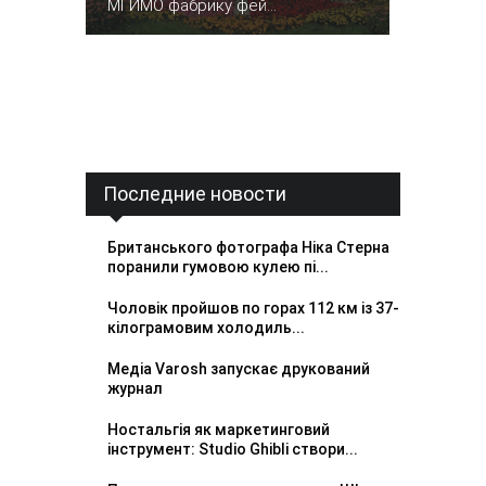
МГИМО фабрику фей...
Последние новости
Британського фотографа Ніка Стерна
поранили гумовою кулею пі...
Чоловік пройшов по горах 112 км із 37-
кілограмовим холодиль...
Медіа Varosh запускає друкований
журнал
Ностальгія як маркетинговий
інструмент: Studio Ghibli створи...