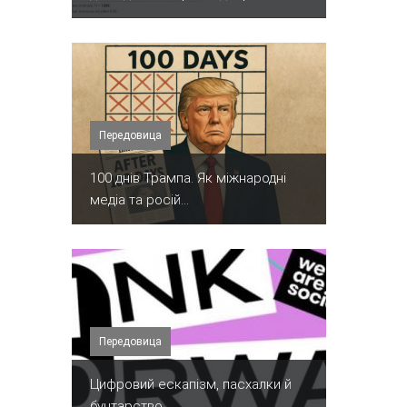
Передовица
100 днів Трампа. Як міжнародні
медіа та росій...
Передовица
​Цифровий ескапізм, пасхалки й
бунтарство.