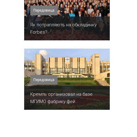
Передовица
​Як потрапляють на обкладинку
Forbes?
Передовица
Кремль организовал на базе
МГИМО фабрику фей...