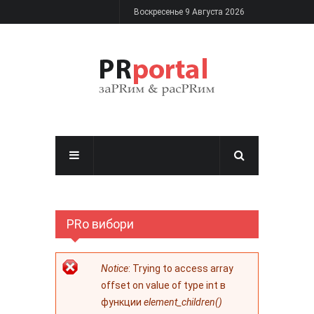
Перейти к основному содержанию
Воскресенье 9 Августа 2026
PRo вибори
Сообщение об
Notice
: Trying to access array
ошибке
offset on value of type int в
функции
element_children()