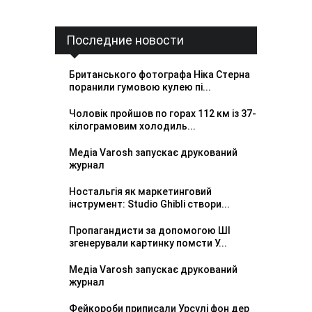
Последние новости
Британського фотографа Ніка Стерна
поранили гумовою кулею пі...
Чоловік пройшов по горах 112 км із 37-
кілограмовим холодиль...
Медіа Varosh запускає друкований
журнал
Ностальгія як маркетинговий
інструмент: Studio Ghibli створи...
Пропагандисти за допомогою ШІ
згенерували картинку помсти У...
Медіа Varosh запускає друкований
журнал
Фейкороби приписали Урсулі фон дер