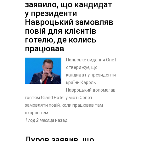
заявило, що кандидат
у президенти
Навроцький замовляв
повій для клієнтів
готелю, де колись
працював
Польське видання Onet
стверджує, що
кандидат у президенти
країни Кароль
Навроцький допомагав
гостям Grand Hotel у місті Сопот
замовляти повій, коли працював там
охоронцем.
1 год 2 месяца
назад
Дуров заявив, що