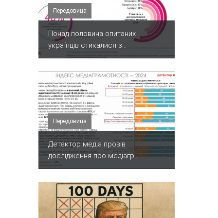
Передовица
Понад половина опитаних
українців стикалися з...
Передовица
Детектор медіа провів
дослідження про медіагр...