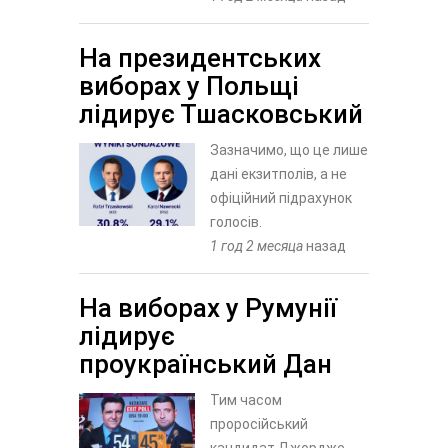
На президентських
виборах у Польщі
лідирує Тшасковський
Зазначимо, що це лише
дані екзитполів, а не
офіційний підрахунок
голосів.
1 год 2 месяца
назад
На виборах у Румунії
лідирує
проукраїнський Дан
Тим часом
проросійський