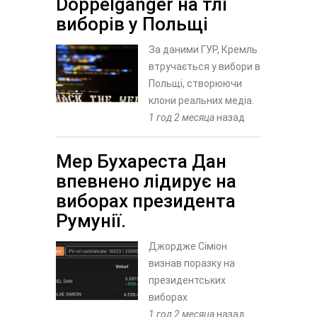
Doppelganger на тлі
виборів у Польщі
За даними ГУР, Кремль
втручається у вибори в
Польщі, створюючи
клони реальних медіа.
1 год 2 месяца
назад
Мер Бухареста Дан
впевнено лідирує на
виборах президента
Румунії.
Джордже Сіміон
визнав поразку на
президентських
виборах
1 год 2 месяца
назад