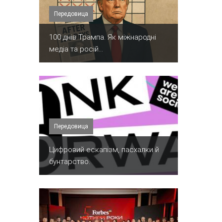
Передовица
100 днів Трампа. Як міжнародні
медіа та росій...
Передовица
​Цифровий ескапізм, пасхалки й
бунтарство.