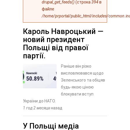
drupal_get_feeds()
(строка
394
в
файле
/home/prportal/public_html/includes/common.in
Кароль Навроцький —
новий президент
Польщі від правої
партії.
Раніше він різко
висловлювався щодо
Зеленського та обіцяв
будь-якою ціною
блокувати вступ
України до НАТО.
1 год 2 месяца
назад
У Польщі медіа