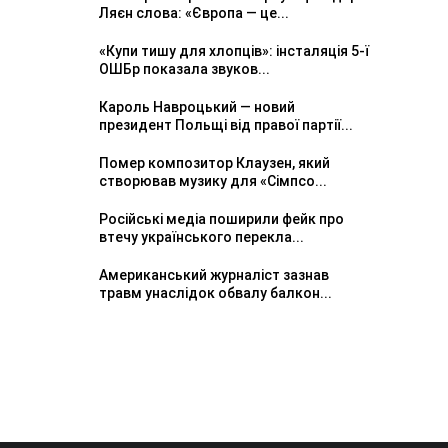
Ляєн слова: «Європа — це...
«Купи тишу для хлопців»: інсталяція 5-ї
ОШБр показала звуков...
Кароль Навроцький — новий
президент Польщі від правої партії...
Помер композитор Клаузен, який
створював музику для «Сімпсо...
Російські медіа поширили фейк про
втечу українського перекла...
Американський журналіст зазнав
травм унаслідок обвалу балкон...