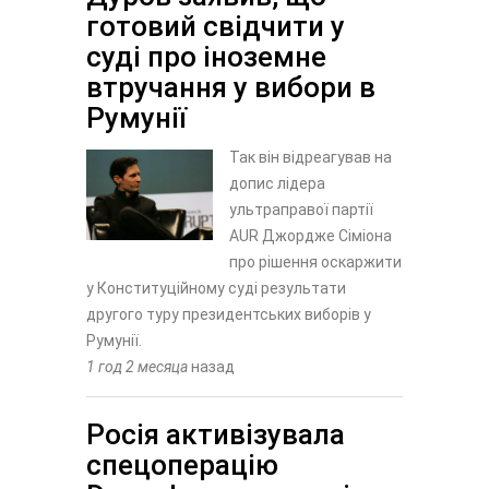
готовий свідчити у
суді про іноземне
втручання у вибори в
Румунії
Так він відреагував на
допис лідера
ультраправої партії
AUR Джордже Сіміона
про рішення оскаржити
у Конституційному суді результати
другого туру президентських виборів у
Румунії.
1 год 2 месяца
назад
Росія активізувала
спецоперацію