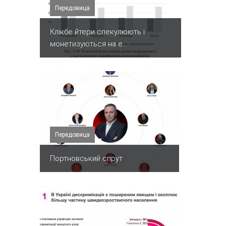
Передовица
Клікбе йтери спекулюють і
монетизуються на е...
Передовица
Портновський спрут