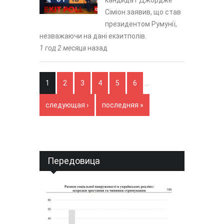
кандидат Джордже
Сіміон заявив, що став
президентом Румунії,
незважаючи на дані екзитполів.
1 год 2 месяца
назад
Страницы
1
2
3
4
5
6
…
следующая ›
последняя »
Передовица