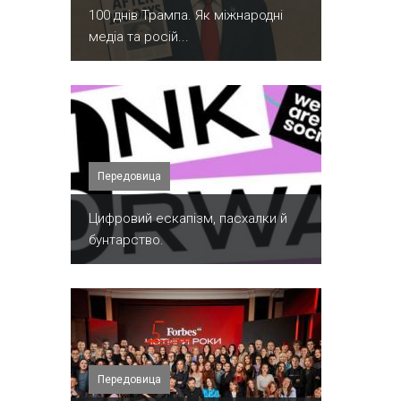
100 днів Трампа. Як міжнародні
медіа та росій...
Передовица
​Цифровий ескапізм, пасхалки й
бунтарство.
Передовица