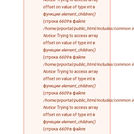
offset on value of type int в
функции
element_children()
(строка
6609
в файле
/home/prportal/public_html/includes/common.i
Notice
: Trying to access array
offset on value of type int в
функции
element_children()
(строка
6609
в файле
/home/prportal/public_html/includes/common.i
Notice
: Trying to access array
offset on value of type int в
функции
element_children()
(строка
6609
в файле
/home/prportal/public_html/includes/common.i
Notice
: Trying to access array
offset on value of type int в
функции
element_children()
(строка
6609
в файле