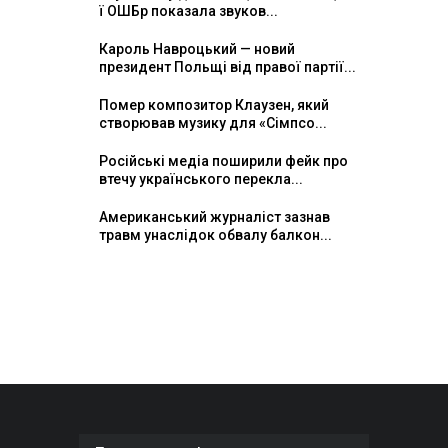
ї ОШБр показала звуков...
Кароль Навроцький — новий
президент Польщі від правої партії...
Помер композитор Клаузен, який
створював музику для «Сімпсо...
Російські медіа поширили фейк про
втечу українського перекла...
Американський журналіст зазнав
травм унаслідок обвалу балкон...