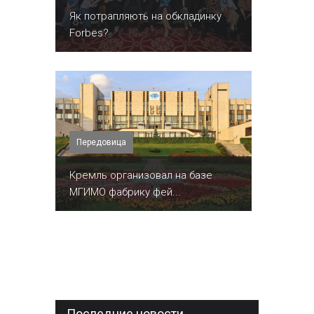
​Як потрапляють на обкладинку
Forbes?
Передовица
Кремль организовал на базе
МГИМО фабрику фей...
Последние новости