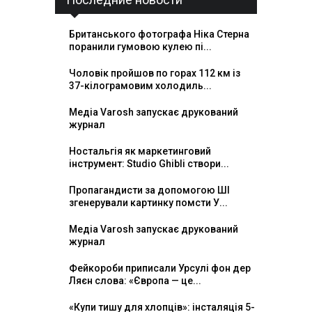
Британського фотографа Ніка Стерна
поранили гумовою кулею пі...
Чоловік пройшов по горах 112 км із
37-кілограмовим холодиль...
Медіа Varosh запускає друкований
журнал
Ностальгія як маркетинговий
інструмент: Studio Ghibli створи...
Пропагандисти за допомогою ШІ
згенерували картинку помсти У...
Медіа Varosh запускає друкований
журнал
Фейкороби приписали Урсулі фон дер
Ляєн слова: «Європа — це...
«Купи тишу для хлопців»: інсталяція 5-