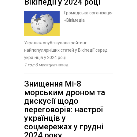
Вікіпедії у 2024 році
Громадська організація
«Вікімедіа
Україна» опублікувала рейтинг
найпопулярніших статей у Вікіпедії серед
українців у 2024 році.
1 год 6 месяцев
назад
Знищення Мі-8
морським дроном та
дискусії щодо
переговорів: настрої
українців у
соцмережах у грудні
2024 року