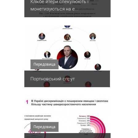
Клікбе йтери спекулюють і
монетизуються на е...
Передовица
Портновський спрут
Передовица