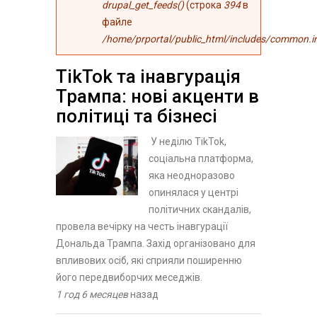
drupal_get_feeds()
(строка
394
в
файле
/home/prportal/public_html/includes/common.i
​TikTok та інавгурація
Трампа: нові акценти в
політиці та бізнесі
У неділю TikTok,
соціальна платформа,
яка неодноразово
опинялася у центрі
політичних скандалів,
провела вечірку на честь інавгурації
Дональда Трампа. Захід організовано для
впливових осіб, які сприяли поширенню
його передвиборчих меседжів.
1 год 6 месяцев
назад