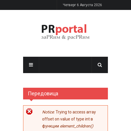
Перейти к основному содержанию
Четверг 6 Августа 2026
Передовица
Сообщение об
Notice
: Trying to access array
ошибке
offset on value of type int в
функции
element_children()