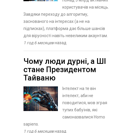
користувачів на місяць.
Завдяки переходу до алгоритму,
заснованого на інтересах (а не на
підписках), платформа дає більше шансів
для вірусності навіть невеликим акаунтам.
1 год 6 месяцев
назад
Чому люди дурні, а ШІ
стане Президентом
Тайваню
Інтелект на те він
інтелект, аби не
поводитися, мов зграя
тупих бабуїнів, які
самоназвалися Homo
sapiens.
1 год 6 месяцев
назад