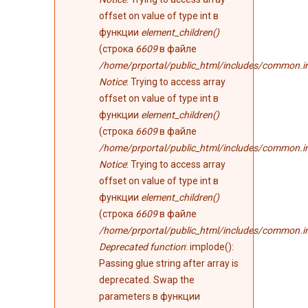
offset on value of type int в
функции
element_children()
(строка
6609
в файле
/home/prportal/public_html/includes/common.i
Notice
: Trying to access array
offset on value of type int в
функции
element_children()
(строка
6609
в файле
/home/prportal/public_html/includes/common.i
Notice
: Trying to access array
offset on value of type int в
функции
element_children()
(строка
6609
в файле
/home/prportal/public_html/includes/common.i
Deprecated function
: implode():
Passing glue string after array is
deprecated. Swap the
parameters в функции