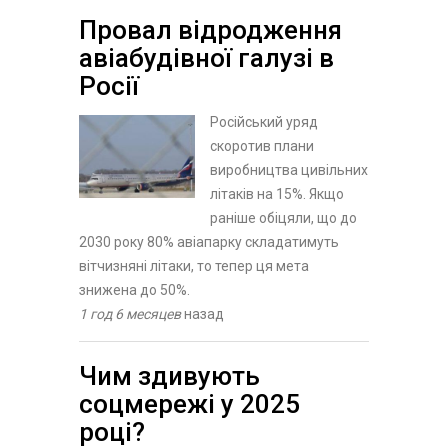
Провал відродження
авіабудівної галузі в
Росії
Російський уряд
скоротив плани
виробництва цивільних
літаків на 15%. Якщо
раніше обіцяли, що до
2030 року 80% авіапарку складатимуть
вітчизняні літаки, то тепер ця мета
знижена до 50%.
1 год 6 месяцев
назад
​Чим здивують
соцмережі у 2025
році?