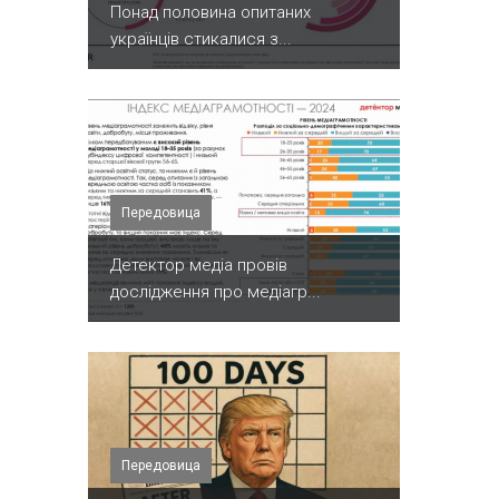
Понад половина опитаних
українців стикалися з...
Передовица
Детектор медіа провів
дослідження про медіагр...
Передовица