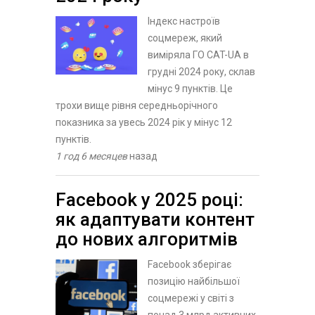
Індекс настроїв
соцмереж, який
виміряла ГО CAT-UA в
грудні 2024 року, склав
мінус 9 пунктів. Це
трохи вище рівня середньорічного
показника за увесь 2024 рік у мінус 12
пунктів.
1 год 6 месяцев
назад
Facebook у 2025 році:
як адаптувати контент
до нових алгоритмів
Facebook зберігає
позицію найбільшої
соцмережі у світі з
понад 3 млрд активних