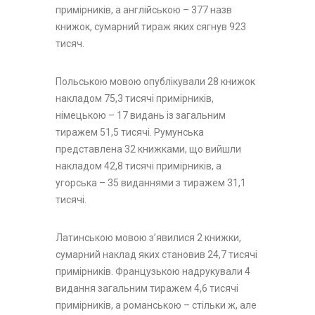
примірників, а англійською – 377 назв
книжок, сумарний тираж яких сягнув 923
тисяч.
Польською мовою опублікували 28 книжок
накладом 75,3 тисячі примірників,
німецькою – 17 видань із загальним
тиражем 51,5 тисячі. Румунська
представлена 32 книжками, що вийшли
накладом 42,8 тисячі примірників, а
угорська – 35 виданнями з тиражем 31,1
тисячі.
Латинською мовою з’явилися 2 книжки,
сумарний наклад яких становив 24,7 тисячі
примірників. Французькою надрукували 4
видання загальним тиражем 4,6 тисячі
примірників, а романською – стільки ж, але