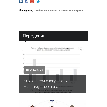
Войдите
, чтобы оставлять комментарии
Передовица
Передовица
Клікбе йтери спекулюють і
монетизуються на е...