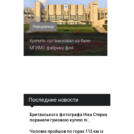
Передовица
Кремль организовал на базе
МГИМО фабрику фей...
Последние новости
Британського фотографа Ніка Стерна
поранили гумовою кулею пі...
Чоловік пройшов по горах 112 км із