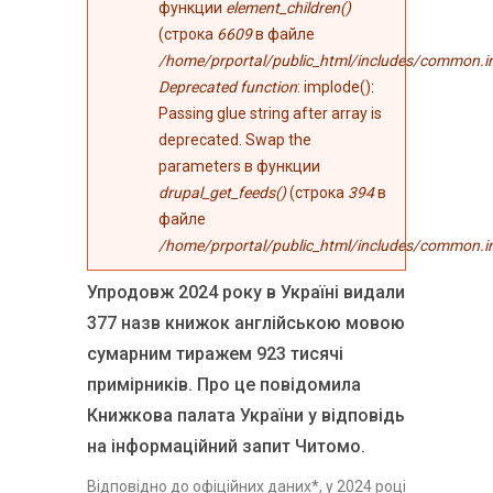
функции
element_children()
(строка
6609
в файле
/home/prportal/public_html/includes/common.i
Deprecated function
: implode():
Passing glue string after array is
deprecated. Swap the
parameters в функции
drupal_get_feeds()
(строка
394
в
файле
/home/prportal/public_html/includes/common.i
Упродовж 2024 року в Україні видали
377 назв книжок англійською мовою
сумарним тиражем 923 тисячі
примірників. Про це повідомила
Книжкова палата України у відповідь
на інформаційний запит Читомо.
Відповідно до офіційних даних*, у 2024 році