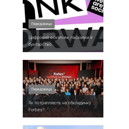
Передовица
​Цифровий ескапізм, пасхалки й
бунтарство.
Передовица
​Як потрапляють на обкладинку
Forbes?