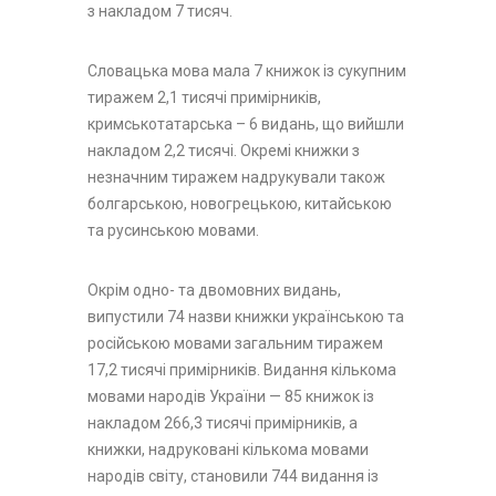
з накладом 7 тисяч.
Словацька мова мала 7 книжок із сукупним
тиражем 2,1 тисячі примірників,
кримськотатарська – 6 видань, що вийшли
накладом 2,2 тисячі. Окремі книжки з
незначним тиражем надрукували також
болгарською, новогрецькою, китайською
та русинською мовами.
Окрім одно- та двомовних видань,
випустили 74 назви книжки українською та
російською мовами загальним тиражем
17,2 тисячі примірників. Видання кількома
мовами народів України — 85 книжок із
накладом 266,3 тисячі примірників, а
книжки, надруковані кількома мовами
народів світу, становили 744 видання із