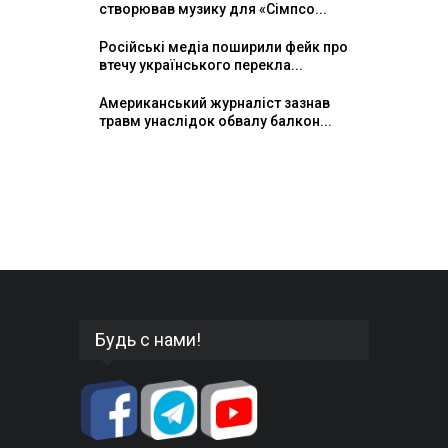
створював музику для «Сімпсо...
Російські медіа поширили фейк про
втечу українського перекла...
Американський журналіст зазнав
травм унаслідок обвалу балкон...
Будь с нами!