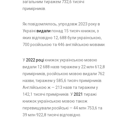
загальним тиражем 732,6 тисячі
примірників.
Як повідомлялось, упродовж 2023 року в
Україні
видали
понад 15 тисяч книжок, з
яких відповідно 12, 688 були українською,
700 російською та 446 англійською мовами.
У
2022 році
книжок українською мовою
видали 12 688 назв тиражем у 22 млн 612,8
примірників, російською мовою видали 762
назви, тиражем у 585,6 тисяч примірників.
Англійською ж — 213 назв та тиражем у
142,1 тисячі примірників. У
2021
тиражі
книжок українською мовою також
перевищували російські — 44 млн 753,6 та
39 млн 922,8 тисячі відповідно.