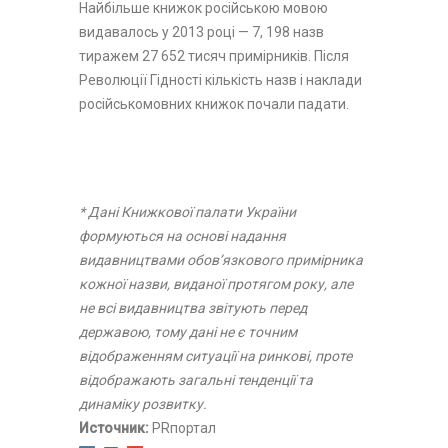
Найбільше книжок російською мовою
видавалось у 2013 році — 7, 198 назв
тиражем 27 652 тисяч примірників. Після
Революції Гідності кількість назв і наклади
російськомовних книжок почали падати.
* Дані Книжкової палати України
формуються на основі надання
видавництвами обов’язкового примірника
кожної назви, виданої протягом року, але
не всі видавництва звітують перед
державою, тому дані не є точним
відображенням ситуації на ринкові, проте
відображають загальні тенденції та
динаміку розвитку.
Источник:
PRпортал