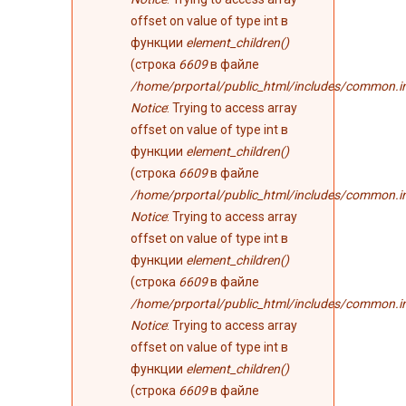
offset on value of type int в
функции
element_children()
(строка
6609
в файле
/home/prportal/public_html/includes/common.i
Notice
: Trying to access array
offset on value of type int в
функции
element_children()
(строка
6609
в файле
/home/prportal/public_html/includes/common.i
Notice
: Trying to access array
offset on value of type int в
функции
element_children()
(строка
6609
в файле
/home/prportal/public_html/includes/common.i
Notice
: Trying to access array
offset on value of type int в
функции
element_children()
(строка
6609
в файле