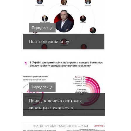
Передовица
Портновський спрут
Передовица
Понад половина опитаних
українців стикалися з...