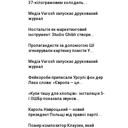
37-кілограмовим холодиль...
Медіа Varosh запускає друкований
журнал
Ностальгія як маркетинговий
інструмент: Studio Ghibli створи...
Пропагандисти за допомогою ШІ
згенерували картинку помсти У...
Медіа Varosh запускає друкований
журнал
Фейкороби приписали Урсулі фон дер
Ляєн слова: «Європа — це...
«Купи тишу для хлопців»: інсталяція 5-
ї ОШБр показала звуков...
Кароль Навроцький — новий
президент Польщі від правої партії...
Помер композитор Клаузен, який