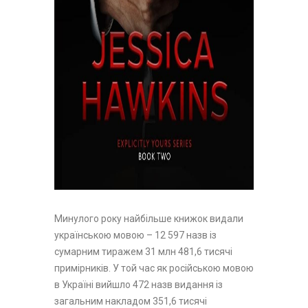
Минулого року найбільше книжок видали
українською мовою – 12 597 назв із
сумарним тиражем 31 млн 481,6 тисячі
примірників. У той час як російською мовою
в Україні вийшло 472 назв видання із
загальним накладом 351,6 тисячі