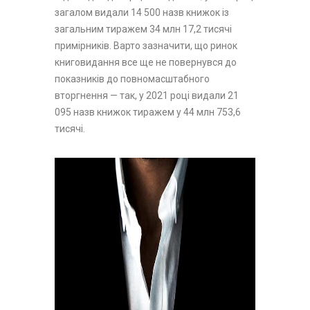
загалом видали 14 500 назв книжок із
загальним тиражем 34 млн 17,2 тисячі
примірників. Варто зазначити, що ринок
книговидання все ще не повернувся до
показників до повномасштабного
вторгнення — так, у 2021 році видали 21
095 назв книжок тиражем у 44 млн 753,6
тисячі.