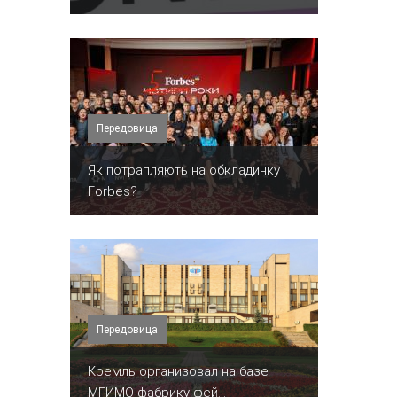
Передовица
​Як потрапляють на обкладинку
Forbes?
Передовица
Кремль организовал на базе
МГИМО фабрику фей...