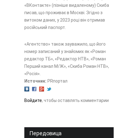
«ВКонтакте» (пізніше видаленому) Скиба
писав, що проживає в Москві. Згідно з
витоком даних, у 2023 році він отримав
російський паспорт.
«Агентство» також зауважило, що його
номер записаний у знайомих як «Роман
редактор ТБ», «Редактор НТВ», «Роман
Перший канал М/Ж», «Скиба Роман НТВ»,
«Росія».
Источник:
PRпортал
Войдите
, чтобы оставлять комментарии
Передовица