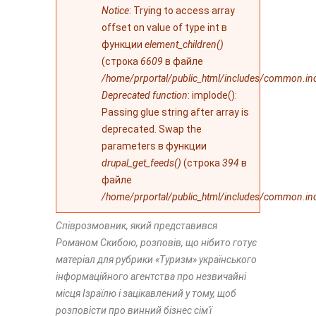
Notice
: Trying to access array
offset on value of type int в
функции
element_children()
(строка
6609
в файле
/home/prportal/public_html/includes/common.in
Deprecated function
: implode():
Passing glue string after array is
deprecated. Swap the
parameters в функции
drupal_get_feeds()
(строка
394
в
файле
/home/prportal/public_html/includes/common.in
Співрозмовник, який представився
Романом Скибою, розповів, що нібито готує
матеріал для рубрики «Туризм» українського
інформаційного агентства про незвичайні
місця Ізраїлю і зацікавлений у тому, щоб
розповісти про винний бізнес сім'ї