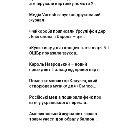
згенерували картинку помсти У...
Медіа Varosh запускає друкований
журнал
Фейкороби приписали Урсулі фон дер
Ляєн слова: «Європа — це...
«Купи тишу для хлопців»: інсталяція 5-ї
ОШБр показала звуков...
Кароль Навроцький — новий
президент Польщі від правої партії...
Помер композитор Клаузен, який
створював музику для «Сімпсо...
Російські медіа поширили фейк про
втечу українського перекла...
Американський журналіст зазнав
травм унаслідок обвалу балкон...