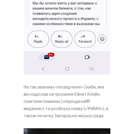
На так званому «посвідченні» Скиби, яке
він надіслав на прохання Ейнат Кляйн,
помітили помилки («періодичнИЙ
видання») та російську назву («УНИАН»), а
також печатку Запорізької міської ради.