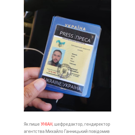
Як пише
УНІАН
, шефредактор, гендиректор
агентства Михайло Ганницький повідомив