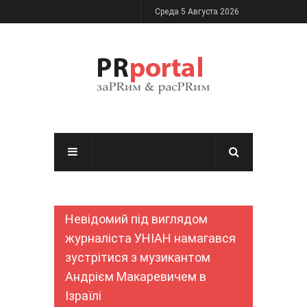
Перейти к основному содержанию
Среда 5 Августа 2026
Невідомий під виглядом
журналіста УНІАН намагався
зустрітися з музикантом
Андрієм Макаревичем в
Ізраїлі