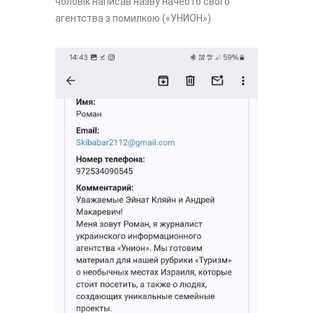
чоловік написав назву начебто свого
агентства з помилкою («УНИОН»).