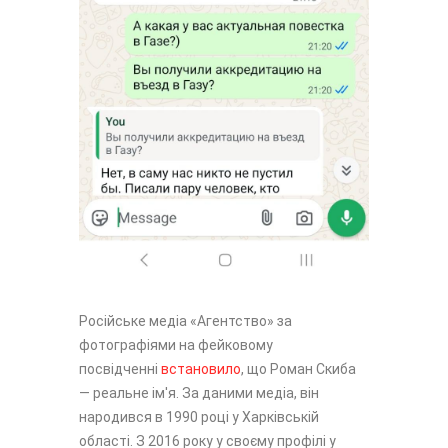
Російське медіа «Агентство» за
фотографіями на фейковому
посвідченні
встановило
, що Роман Скиба
— реальне ім'я. За даними медіа, він
народився в 1990 році у Харківській
області. З 2016 року у своєму профілі у