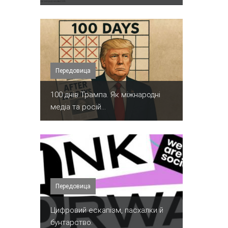
Передовица
100 днів Трампа. Як міжнародні
медіа та росій...
Передовица
​Цифровий ескапізм, пасхалки й
бунтарство.