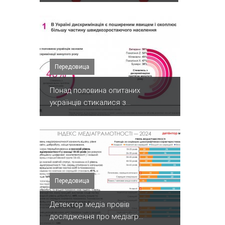
Передовица
Понад половина опитаних
українців стикалися з...
Передовица
Детектор медіа провів
дослідження про медіагр...