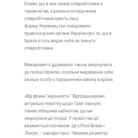
Кляйн, що в них немає співробітника з
таким ім'ям, а реальні посвідчення
співробітників мають іншу
форму. Керівництво повідомило
правоохоронні органи України про те, що в
Ізраїлі хтось видає себе за їхнього
співробітника.
Макаревич з дружиною також звернулися
до поліції Ізраїлю, оскільки видавання себе
за іншу особу є порушенням закону в країні.
«Від фрази "журналіста" "Відпрацьовуємо
актуальну повістку щодо Гази" пахнуло
таким гебешним кабінетом, що ми
звернулися до поліції. У Ізраїлі такі дії
вважаються злочином. Це у Росії Вован і
Лексус — народні герої. Чекаємо розвитку