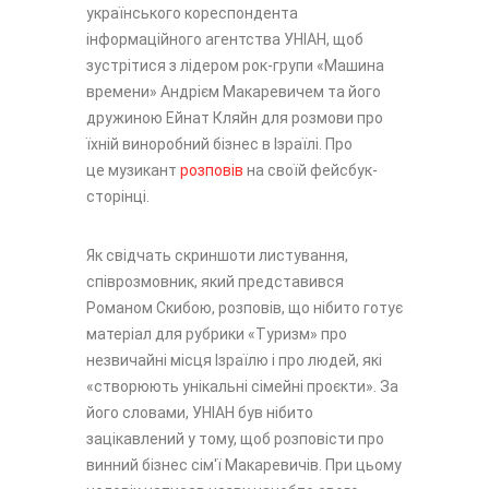
українського кореспондента
інформаційного агентства УНІАН, щоб
зустрітися з лідером рок-групи «Машина
времени» Андрієм Макаревичем та його
дружиною Ейнат Кляйн для розмови про
їхній виноробний бізнес в Ізраїлі. Про
це музикант
розповів
на своїй фейсбук-
сторінці.
Як свідчать скриншоти листування,
співрозмовник, який представився
Романом Скибою, розповів, що нібито готує
матеріал для рубрики «Туризм» про
незвичайні місця Ізраїлю і про людей, які
«створюють унікальні сімейні проєкти». За
його словами, УНІАН був нібито
зацікавлений у тому, щоб розповісти про
винний бізнес сім'ї Макаревичів. При цьому