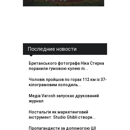
Последние новости
Британського фотографа Ніка Стерна
поранили гумовою кулею пі...
Чоловік пройшов по горах 112 км із 37-
кілограмовим холодиль...
Медіа Varosh запускає друкований
журнал
Ностальгія як маркетинговий
інструмент: Studio Ghibli створи...
Пропагандисти за допомогою ШІ