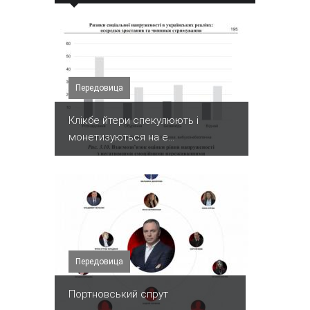
Передовица
Клікбе йтери спекулюють і
монетизуються на е...
Передовица
Портновський спрут