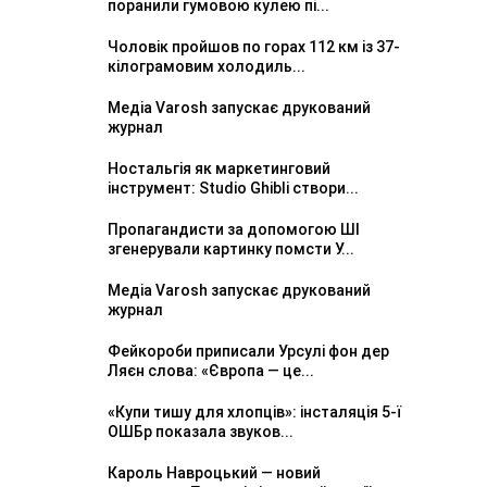
поранили гумовою кулею пі...
Чоловік пройшов по горах 112 км із 37-
кілограмовим холодиль...
Медіа Varosh запускає друкований
журнал
Ностальгія як маркетинговий
інструмент: Studio Ghibli створи...
Пропагандисти за допомогою ШІ
згенерували картинку помсти У...
Медіа Varosh запускає друкований
журнал
Фейкороби приписали Урсулі фон дер
Ляєн слова: «Європа — це...
«Купи тишу для хлопців»: інсталяція 5-ї
ОШБр показала звуков...
Кароль Навроцький — новий