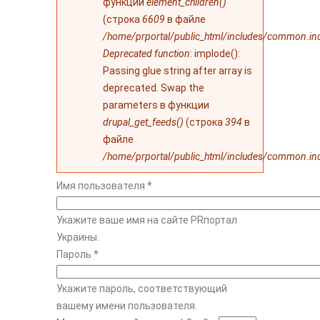
функции
element_children()
(строка
6609
в файле
/home/prportal/public_html/includes/common.in
Deprecated function
: implode():
Passing glue string after array is
deprecated. Swap the
parameters в функции
drupal_get_feeds()
(строка
394
в
файле
/home/prportal/public_html/includes/common.in
Имя пользователя
*
Укажите ваше имя на сайте PRпортал
Украины.
Пароль
*
Укажите пароль, соответствующий
вашему имени пользователя.