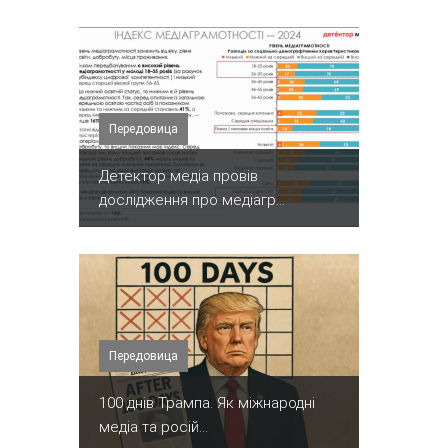
Передовица
Детектор медіа провів
дослідження про медіагр...
Передовица
100 днів Трампа. Як міжнародні
медіа та росій...