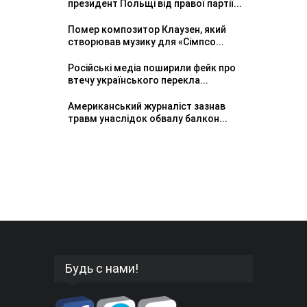
президент Польщі від правої партії...
Помер композитор Клаузен, який
створював музику для «Сімпсо...
Російські медіа поширили фейк про
втечу українського перекла...
Американський журналіст зазнав
травм унаслідок обвалу балкон...
Будь с нами!