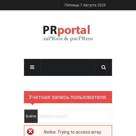
Перейти к основному содержанию
Пятница 7 Августа 2026
Учётная запись пользователя
Главные вкладки
Войти
(активная вкладка)
Забыли пароль?
Сообщение об
Notice
: Trying to access array