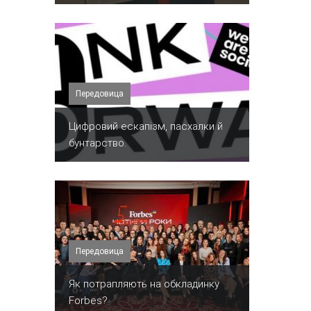
Передовица
​Цифровий ескапізм, пасхалки й
бунтарство.
Передовица
​Як потрапляють на обкладинку
Forbes?