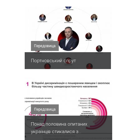
Передовица
Портновський спрут
Передовица
Понад половина опитаних
українців стикалися з...