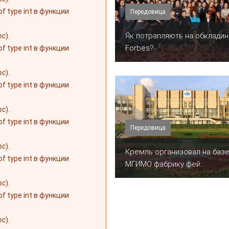
 of type int в функции
Передовица
​Як потрапляють на обкладин
nc
).
Forbes?
 of type int в функции
nc
).
 of type int в функции
nc
).
 of type int в функции
Передовица
nc
).
Кремль организовал на баз
 of type int в функции
МГИМО фабрику фей...
nc
).
 of type int в функции
nc
).