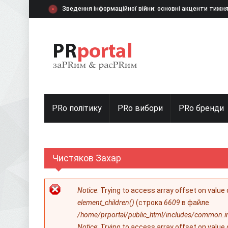
Перейти к основному содержанию
Зведення інформаційної війни: основні акценти тижн
PRo політику
PRo вибори
PRо бренди
Чистяков Захар
Сообщение об ошибке
Notice
: Trying to access array offset on value
element_children()
(строка
6609
в файле
/home/prportal/public_html/includes/common.i
Notice
: Trying to access array offset on value