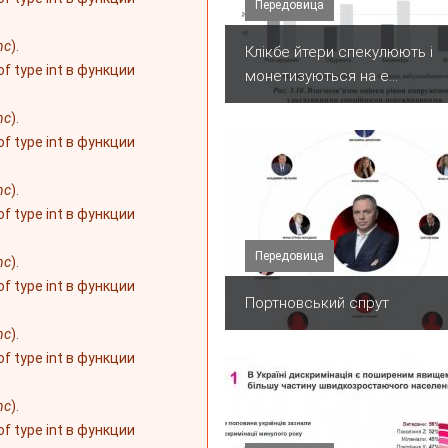
Передовица
nc
).
Клікбе йтери спекулюють і
 of type int в функции
монетизуються на е...
nc
).
 of type int в функции
nc
).
 of type int в функции
Передовица
nc
).
 of type int в функции
Портновський спрут
nc
).
 of type int в функции
nc
).
 of type int в функции