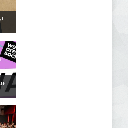
ні
и й