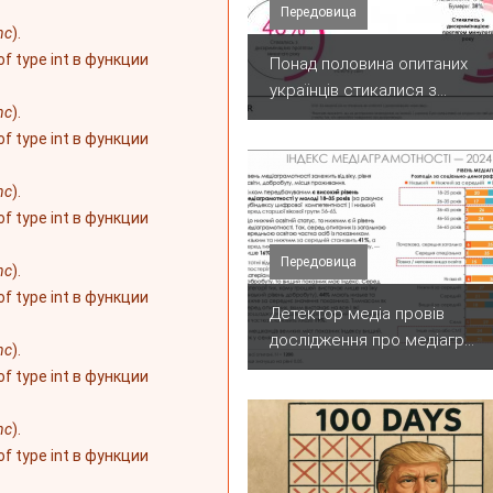
Передовица
nc
).
 of type int в функции
Понад половина опитаних
українців стикалися з...
nc
).
 of type int в функции
nc
).
 of type int в функции
Передовица
nc
).
 of type int в функции
Детектор медіа провів
дослідження про медіагр...
nc
).
 of type int в функции
nc
).
 of type int в функции