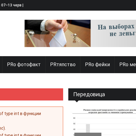
я 07–13 червня 2025
PRо фотофакт
PRтяпство
PRo фейки
PRo ме
Передовица
 of type int в функции
nc
).
 of type int в функции