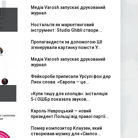
Медіа Varosh запускає друкований
журнал
Ностальгія як маркетинговий
інструмент: Studio Ghibli створи...
Пропагандисти за допомогою ШІ
згенерували картинку помсти У...
Медіа Varosh запускає друкований
журнал
Фейкороби приписали Урсулі фон дер
Ляєн слова: «Європа — це...
«Купи тишу для хлопців»: інсталяція
5-ї ОШБр показала звуков...
Кароль Навроцький — новий
президент Польщі від правої партії...
Помер композитор Клаузен, який
створював музику для «Сімпсо...