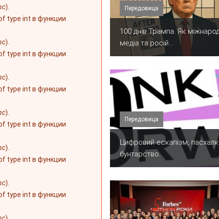
nc
).
Передовица
 of type int в функции
100 днів Трампа. Як міжнарод
nc
).
медіа та росій...
 of type int в функции
nc
).
 of type int в функции
nc
).
Передовица
 of type int в функции
​Цифровий ескапізм, пасхалк
nc
).
бунтарство.
 of type int в функции
nc
).
 of type int в функции
nc
).