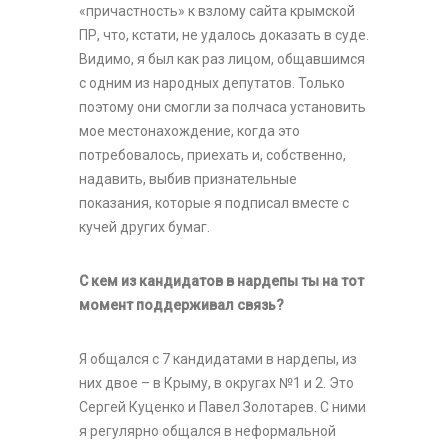
«причастность» к взлому сайта крымской
ПР, что, кстати, не удалось доказать в суде.
Видимо, я был как раз лицом, общавшимся
с одним из народных депутатов. Только
поэтому они смогли за полчаса установить
мое местонахождение, когда это
потребовалось, приехать и, собственно,
надавить, выбив признательные
показания, которые я подписал вместе с
кучей других бумаг.
С кем из кандидатов в нардепы ты на тот
момент поддерживал связь?
Я общался с 7 кандидатами в нардепы, из
них двое – в Крыму, в округах №1 и 2. Это
Сергей Куценко и Павел Золотарев. С ними
я регулярно общался в неформальной