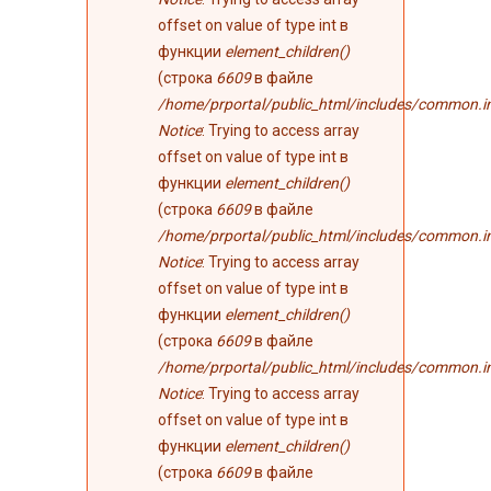
offset on value of type int в
функции
element_children()
(строка
6609
в файле
/home/prportal/public_html/includes/common.i
Notice
: Trying to access array
offset on value of type int в
функции
element_children()
(строка
6609
в файле
/home/prportal/public_html/includes/common.i
Notice
: Trying to access array
offset on value of type int в
функции
element_children()
(строка
6609
в файле
/home/prportal/public_html/includes/common.i
Notice
: Trying to access array
offset on value of type int в
функции
element_children()
(строка
6609
в файле