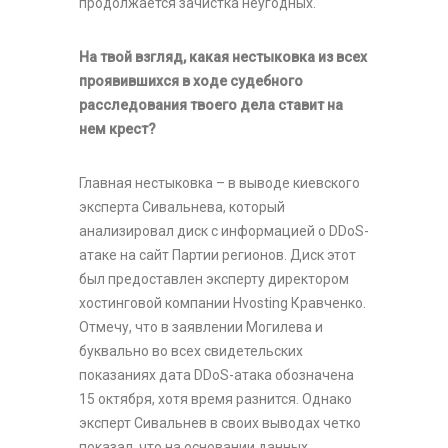
продолжается зачистка неугодных.
На твой взгляд, какая нестыковка из всех
проявившихся в ходе судебного
расследования твоего дела ставит на
нем крест?
Главная нестыковка – в выводе киевского
эксперта Сивальнева, который
анализировал диск с информацией о DDoS-
атаке на сайт Партии регионов. Диск этот
был предоставлен эксперту директором
хостинговой компании Hvosting Кравченко.
Отмечу, что в заявлении Могилева и
буквально во всех свидетельских
показаниях дата DDoS-атака обозначена
15 октября, хотя время разнится. Однако
эксперт Сивальнев в своих выводах четко
показал, что на основании данных,