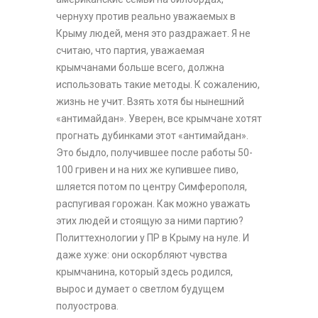
чернуху против реально уважаемых в
Крыму людей, меня это раздражает. Я не
считаю, что партия, уважаемая
крымчанами больше всего, должна
использовать такие методы. К сожалению,
жизнь не учит. Взять хотя бы нынешний
«антимайдан». Уверен, все крымчане хотят
прогнать дубинками этот «антимайдан».
Это быдло, получившее после работы 50-
100 гривен и на них же купившее пиво,
шляется потом по центру Симферополя,
распугивая горожан. Как можно уважать
этих людей и стоящую за ними партию?
Политтехнологии у ПР в Крыму на нуле. И
даже хуже: они оскорбляют чувства
крымчанина, который здесь родился,
вырос и думает о светлом будущем
полуострова.