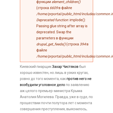
функции
element_children()
(строка
6609
в файле
/home/prportal/public_html/includes/common.i
Deprecated function
: implode():
Passing glue string after array is
deprecated. Swap the
parameters в функции
drupal_get_feeds()
(строка
394
в
файле
/home/prportal/public_html/includes/common.i
Киевский пиарщик
Захар Чистяков
был
хорошо известен, но лишь в узких кругах,
ровно до того момента, как
против него не
возбудили уголовное дело
по заявлению
аж целого премьер-министра Крыма
Анатолия Могилева. Правда, уже в суде, по
прошествии почти полутора лет с момента
совершения преступления, выяснилось,