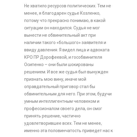
Не хватило ресурсов политических. Тем не
менее, я благодарен судье Козленко,
потому что прекрасно понимаю, в какой
ситуации он находился. Судья не мог
вынести не обвинительный акт при
наличии такого «большого» заявителя и
ввиду давления. Я видел лица и адвоката
КРО ПР Дорофеевой, и гособвинителя
Осипенко – они были шокированы
решением. И все же судья был вынужден
признать мою вину, иначе мой
оправдательный приговор стал бы
обвинительным для него. При этом, будучи
умным интеллигентным человеком и
профессионалом своего дела, он смог
принять решение, частично
удовлетворившее всех. Тем не менее,
именно эта половинчатость приведет нас к