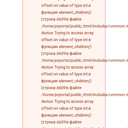
offset on value of type int в
функции
element_children()
(строка
6609
в файле
/home/prportal/public_html/includes/common.i
Notice
: Trying to access array
offset on value of type int в
функции
element_children()
(строка
6609
в файле
/home/prportal/public_html/includes/common.i
Notice
: Trying to access array
offset on value of type int в
функции
element_children()
(строка
6609
в файле
/home/prportal/public_html/includes/common.i
Notice
: Trying to access array
offset on value of type int в
функции
element_children()
(строка
6609
в файле