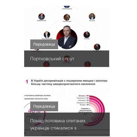
Передовица
Портновський спрут
Передовица
Понад половина опитаних
українців стикалися з...