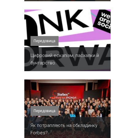
Передовица
​Цифровий ескапізм, пасхалки й
бунтарство.
Передовица
​Як потрапляють на обкладинку
Forbes?