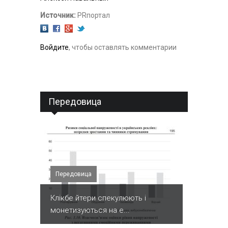
Источник:
PRпортал
Войдите
, чтобы оставлять комментарии
Передовица
Передовица
Клікбе йтери спекулюють і
монетизуються на е...