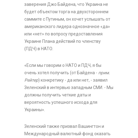
заверения Джо Байдена, что Украина не
будет объектом торга на двухстороннем
саммите с Путиным, он хочет услышать от
американского лидера однозначное «да»
или «нет» по вопросу предоставления
Украине Плана действий по членству
(ПДЧ) в НАТО.
«Если мы говорим о НАТО и ПДЧ, я бы
очень хотел получить (от Байдена -
прим.
Рейтер
) конкретику - да или нет, - заявил
Зеленский в интервью западным СМИ. - Мы
должны получить четкие даты и
вероятность успешного исхода для
Украины».
Зеленский также призвал Вашингтон и
Международный валютный фонд оказать