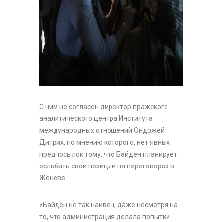
С ним не согласен директор пражского
аналитического центра Института
международных отношений Ондржей
Дитрих, по мнению которого, нет явных
предпосылок тому, что Байден планирует
ослабить свои позиции на переговорах в
Женеве.
«Байден не так наивен, даже несмотря на
то, что администрация делала попытки