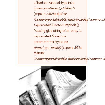
offset on value of type int в
функции
element_children()
(строка
6609
в файле
/home/prportal/public_html/includes/common.i
Deprecated function
: implode():
Passing glue string after array is
deprecated. Swap the
parameters в функции
drupal_get_feeds()
(строка
394
в
файле
/home/prportal/public_html/includes/common.i