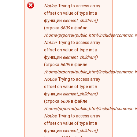
Сообщение об
Notice
: Trying to access array
ошибке
offset on value of type int в
функции
element_children()
(строка
6609
в файле
/home/prportal/public_html/includes/common.i
Notice
: Trying to access array
offset on value of type int в
функции
element_children()
(строка
6609
в файле
/home/prportal/public_html/includes/common.i
Notice
: Trying to access array
offset on value of type int в
функции
element_children()
(строка
6609
в файле
/home/prportal/public_html/includes/common.i
Notice
: Trying to access array
offset on value of type int в
функции
element_children()