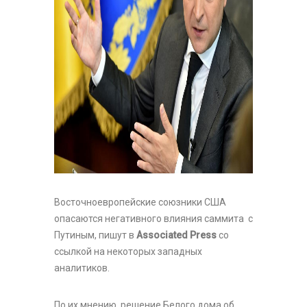
Восточноевропейские союзники США
опасаются негативного влияния саммита с
Путиным, пишут в
Associated Press
со
ссылкой на некоторых западных
аналитиков.
По их мнению, решение Белого дома об