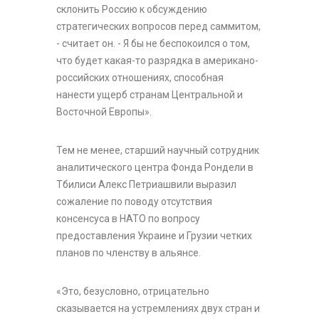
склонить Россию к обсуждению
стратегических вопросов перед саммитом,
- считает он. - Я бы не беспокоился о том,
что будет какая-то разрядка в американо-
российских отношениях, способная
нанести ущерб странам Центральной и
Восточной Европы».
Тем не менее, старший научный сотрудник
аналитического центра Фонда Рондели в
Тбилиси Алекс Петриашвили выразил
сожаление по поводу отсутствия
консенсуса в НАТО по вопросу
предоставления Украине и Грузии четких
планов по членству в альянсе.
«Это, безусловно, отрицательно
сказывается на устремлениях двух стран и