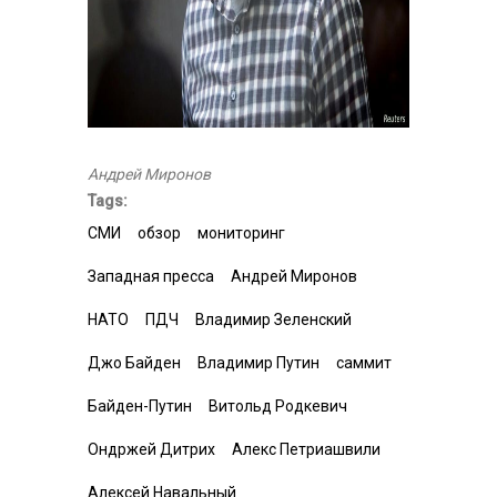
Андрей Миронов
Tags:
СМИ
обзор
мониторинг
Западная пресса
Андрей Миронов
НАТО
ПДЧ
Владимир Зеленский
Джо Байден
Владимир Путин
саммит
Байден-Путин
Витольд Родкевич
Ондржей Дитрих
Алекс Петриашвили
Алексей Навальный