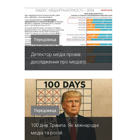
Передовица
Детектор медіа провів
дослідження про медіагр...
Передовица
100 днів Трампа. Як міжнародні
медіа та росій...