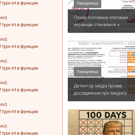
of type int в функции
Передовица
Понад половина опитаних
inc
).
українців стикалися з...
of type int в функции
inc
).
of type int в функции
inc
).
of type int в функции
Передовица
inc
).
Детектор медіа провів
of type int в функции
дослідження про медіагр...
inc
).
of type int в функции
inc
).
of type int в функции