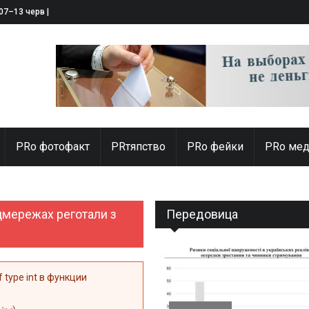
 07–13 червня 2025
PRо фотофакт
PRтяпство
PRo фейки
PRo мед
цмережах реготали з
Передовица
of type int в функции