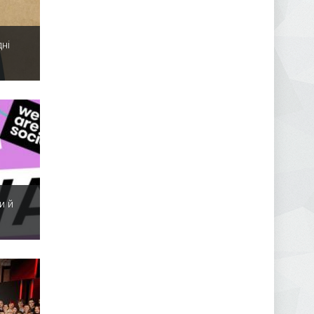
ні
и й