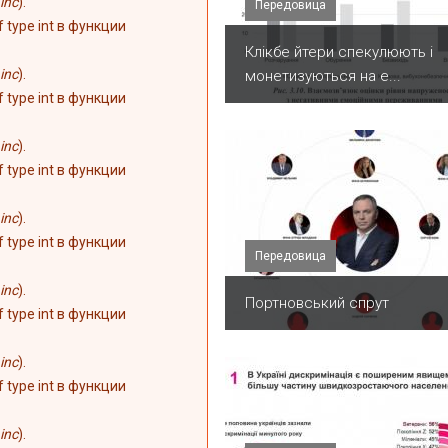
inc
).
Передовица
of type int в функции
Клікбе йтери спекулюють і
inc
).
монетизуються на е...
of type int в функции
inc
).
of type int в функции
inc
).
of type int в функции
Передовица
inc
).
Портновський спрут
of type int в функции
inc
).
of type int в функции
inc
).