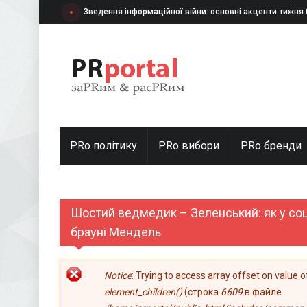
Перейти к основному содержанию
Зведення інформаційної війни: основні акценти тижня
PRo політику
PRo вибори
PRо бренди
Шостий ведмедик – Зеленський: як у со
брауні Мендель
Сообщение об ошибке
Notice
: Trying to access array offset on value 
element_children()
(строка
6609
в файле