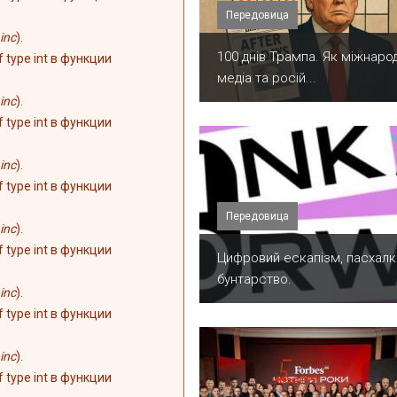
Передовица
inc
).
100 днів Трампа. Як міжнарод
of type int в функции
медіа та росій...
inc
).
of type int в функции
inc
).
of type int в функции
Передовица
inc
).
of type int в функции
​Цифровий ескапізм, пасхалк
бунтарство.
inc
).
of type int в функции
inc
).
of type int в функции