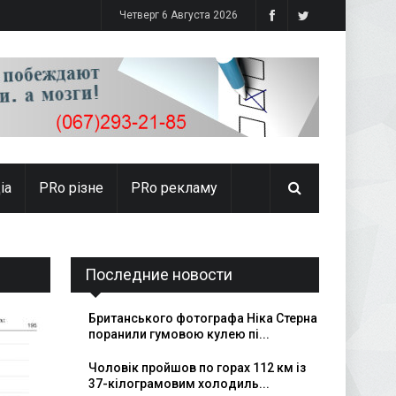
Четверг 6 Августа 2026
іа
PRо різне
PRo рекламу
Последние новости
Британського фотографа Ніка Стерна
поранили гумовою кулею пі...
Чоловік пройшов по горах 112 км із
37-кілограмовим холодиль...