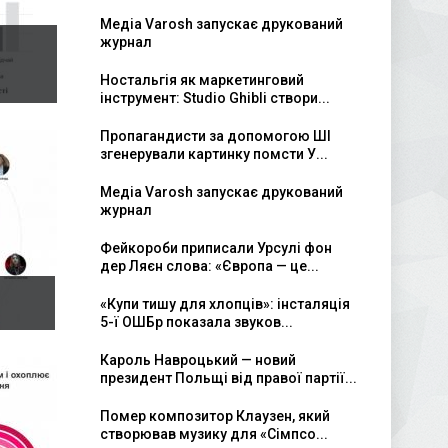
Медіа Varosh запускає друкований
журнал
Ностальгія як маркетинговий
інструмент: Studio Ghibli створи...
Пропагандисти за допомогою ШІ
згенерували картинку помсти У...
Медіа Varosh запускає друкований
журнал
Фейкороби приписали Урсулі фон
дер Ляєн слова: «Європа — це...
«Купи тишу для хлопців»: інсталяція
5-ї ОШБр показала звуков...
Кароль Навроцький — новий
президент Польщі від правої партії...
Помер композитор Клаузен, який
створював музику для «Сімпсо...