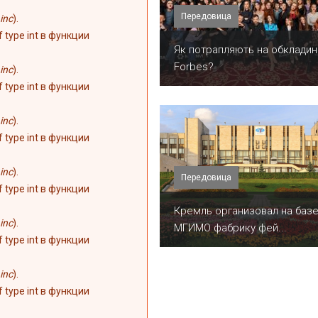
Передовица
inc
).
of type int в функции
​Як потрапляють на обкладин
Forbes?
inc
).
of type int в функции
inc
).
of type int в функции
inc
).
Передовица
of type int в функции
Кремль организовал на баз
inc
).
МГИМО фабрику фей...
of type int в функции
inc
).
of type int в функции