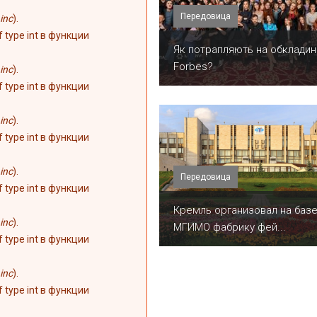
Передовица
inc
).
of type int в функции
​Як потрапляють на обкладин
Forbes?
inc
).
of type int в функции
inc
).
of type int в функции
inc
).
Передовица
of type int в функции
Кремль организовал на баз
inc
).
МГИМО фабрику фей...
of type int в функции
inc
).
of type int в функции