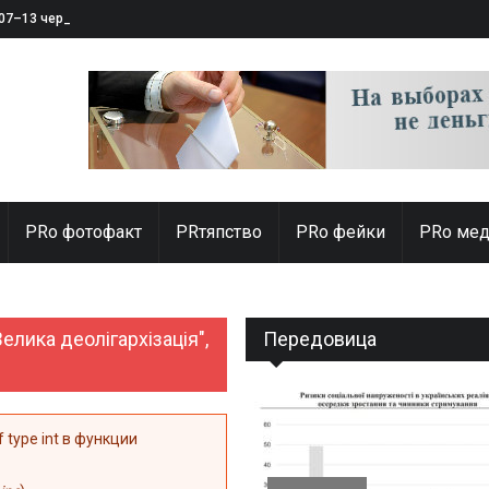
 07–13 червня 2025
PRо фотофакт
PRтяпство
PRo фейки
PRo мед
елика деолігархізація",
Передовица
of type int в функции