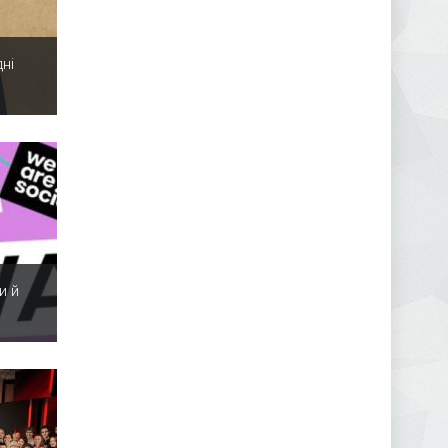
ні
и й