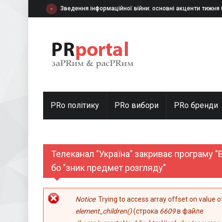
Перейти к основному содержанию
Зведення інформаційної війни: основні акценти тижня
PRo політику
PRo вибори
PRо бренди
Телеканал "Україна" закриває програму "В
бо "зник предмет розгляду"
Сообщение об ошибке
Notice
: Trying to access array offset on value 
element_children()
(строка
6609
в файле