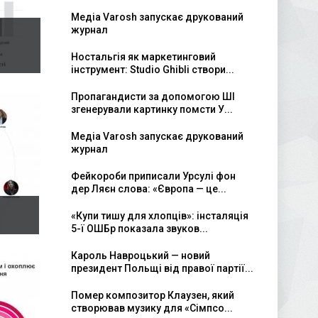
Медіа Varosh запускає друкований
журнал
Ностальгія як маркетинговий
інструмент: Studio Ghibli створи...
Пропагандисти за допомогою ШІ
згенерували картинку помсти У...
Медіа Varosh запускає друкований
журнал
Фейкороби приписали Урсулі фон
дер Ляєн слова: «Європа — це...
«Купи тишу для хлопців»: інсталяція
5-ї ОШБр показала звуков...
Кароль Навроцький — новий
президент Польщі від правої партії...
Помер композитор Клаузен, який
створював музику для «Сімпсо...