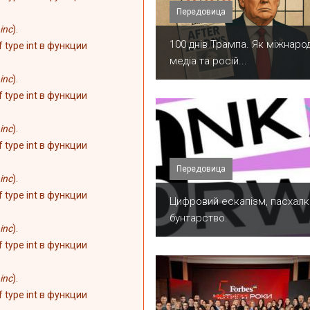
Передовица
inc
).
100 днів Трампа. Як міжнарод
of type int в функции
медіа та росій...
inc
).
of type int в функции
inc
).
of type int в функции
Передовица
inc
).
of type int в функции
​Цифровий ескапізм, пасхалк
бунтарство.
inc
).
of type int в функции
inc
).
of type int в функции