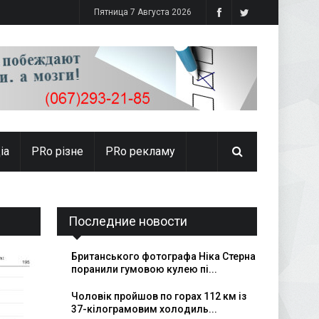
Пятница 7 Августа 2026
іа
PRо різне
PRo рекламу
Последние новости
Британського фотографа Ніка Стерна
поранили гумовою кулею пі...
Чоловік пройшов по горах 112 км із
37-кілограмовим холодиль...