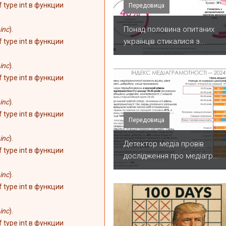
of type int в функции
Передовица
Понад половина опитаних
inc
).
українців стикалися з...
of type int в функции
inc
).
of type int в функции
inc
).
of type int в функции
Передовица
inc
).
Детектор медіа провів
of type int в функции
дослідження про медіагр...
inc
).
of type int в функции
inc
).
of type int в функции