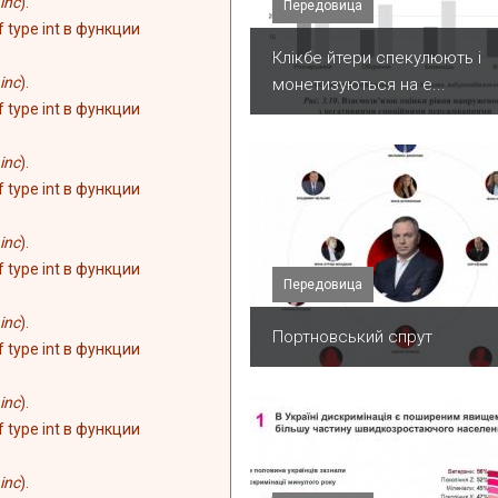
inc
).
Передовица
of type int в функции
Клікбе йтери спекулюють і
inc
).
монетизуються на е...
of type int в функции
inc
).
of type int в функции
inc
).
of type int в функции
Передовица
inc
).
Портновський спрут
of type int в функции
inc
).
of type int в функции
inc
).