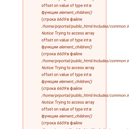
offset on value of type int в
функции
element_children()
(строка
6609
в файле
/home/prportal/public_html/includes/common.i
Notice
: Trying to access array
offset on value of type int в
функции
element_children()
(строка
6609
в файле
/home/prportal/public_html/includes/common.i
Notice
: Trying to access array
offset on value of type int в
функции
element_children()
(строка
6609
в файле
/home/prportal/public_html/includes/common.i
Notice
: Trying to access array
offset on value of type int в
функции
element_children()
(строка
6609
в файле