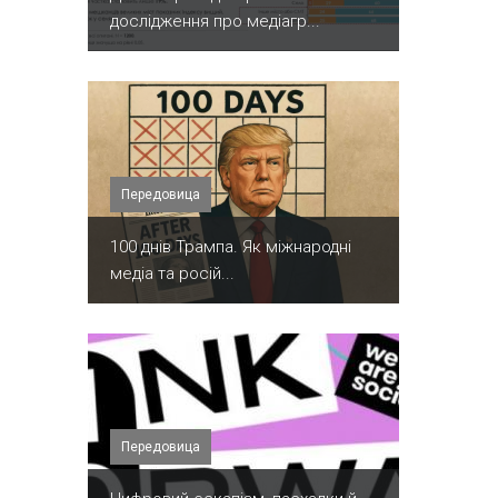
дослідження про медіагр...
Передовица
100 днів Трампа. Як міжнародні
медіа та росій...
Передовица