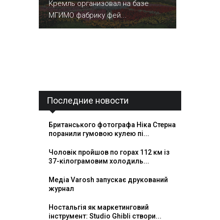
Кремль организовал на базе
МГИМО фабрику фей...
Последние новости
Британського фотографа Ніка Стерна
поранили гумовою кулею пі...
Чоловік пройшов по горах 112 км із
37-кілограмовим холодиль...
Медіа Varosh запускає друкований
журнал
Ностальгія як маркетинговий
інструмент: Studio Ghibli створи...