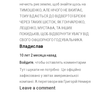
нечисть риє землю, щоб знайти щось на
ТИМОШЕНКО, АЛЕ НІЧОГО НЕ ВКИПАЄ,
ТОИУ ВДАЄТЬСЯ ДО ВІДВЕРТОЇ БРЕХНІ
ЧЕРЕЗ ТАКИХ ШІСТОК, ЯК ГОНЧАРЕНКО,
ЛЕЩЕНКО, МУСТАФА, ТА ІНШИХ
ПОКИДЬКІВ, ЩОБ ВІДВЕРНУТИ УВАГУ ВІД
СВОГО ОФШОРНОГО ГОДУВАЛЬНИКА.
Владислав
10 лет 2 месяца назад
Войдите
, чтобы оставлять комментарии
Тут і шукати не потрібно . Це офіційно
зафіксовано у звітах американської
компанії. А переговори вів Григорій Немиря
Leave a comment