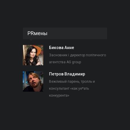
PRмены
Бикова Анне
Засновник і директор політичного
агентства AG group
Петров Владимир
Вежливый парень, тролль и
консультант «как уе*ать
конкурента»