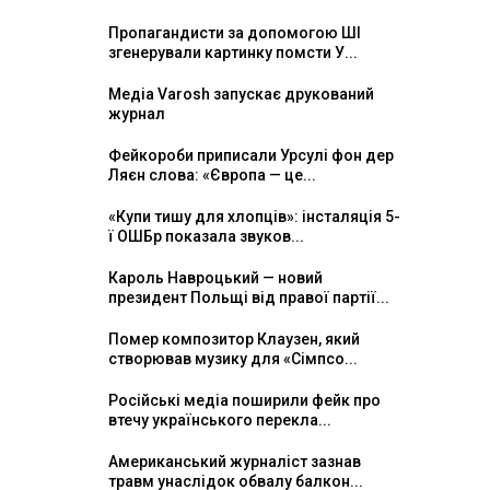
Пропагандисти за допомогою ШІ
згенерували картинку помсти У...
Медіа Varosh запускає друкований
журнал
Фейкороби приписали Урсулі фон дер
Ляєн слова: «Європа — це...
«Купи тишу для хлопців»: інсталяція 5-
ї ОШБр показала звуков...
Кароль Навроцький — новий
президент Польщі від правої партії...
Помер композитор Клаузен, який
створював музику для «Сімпсо...
Російські медіа поширили фейк про
втечу українського перекла...
Американський журналіст зазнав
травм унаслідок обвалу балкон...