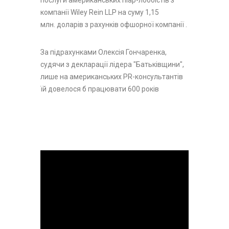
послуги американських піар-лоббістів з
компанії Wiley Rein LLP на суму 1,15
млн. доларів з рахунків офшорної компанії .
За підрахунками Олексія Гончаренка,
судячи з декларації лідера "Батьківщини",
лише на американських PR-консультантів
їй довелося б працювати 600 років