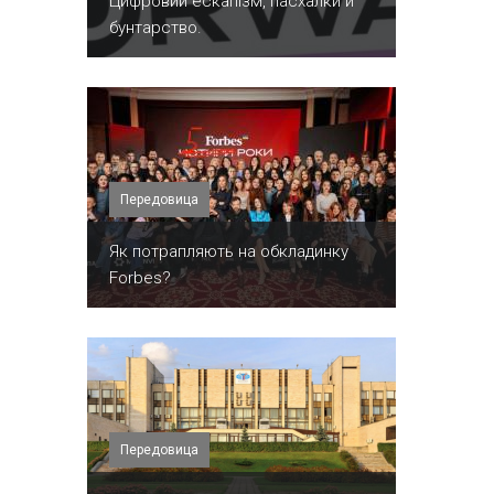
​Цифровий ескапізм, пасхалки й
бунтарство.
Передовица
​Як потрапляють на обкладинку
Forbes?
Передовица