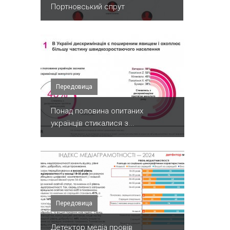
Портновський спрут
Передовица
Понад половина опитаних
українців стикалися з...
Передовица
Детектор медіа провів