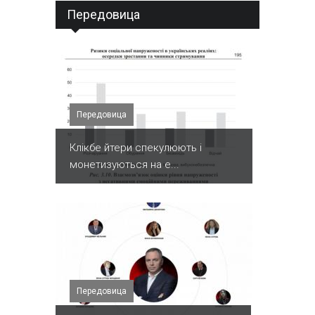
Передовица
Передовица
Клікбе йтери спекулюють і
монетизуються на е...
Передовица