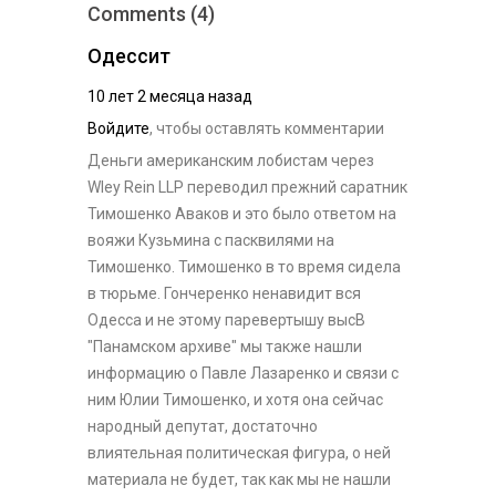
Comments (4)
Одессит
10 лет 2 месяца назад
Войдите
, чтобы оставлять комментарии
Деньги американским лобистам через
Wley Rein LLP переводил прежний саратник
Тимошенко Аваков и это было ответом на
вояжи Кузьмина с пасквилями на
Тимошенко. Тимошенко в то время сидела
в тюрьме. Гончеренко ненавидит вся
Одесса и не этому паревертышу высВ
"Панамском архиве" мы также нашли
информацию о Павле Лазаренко и связи с
ним Юлии Тимошенко, и хотя она сейчас
народный депутат, достаточно
влиятельная политическая фигура, о ней
материала не будет, так как мы не нашли