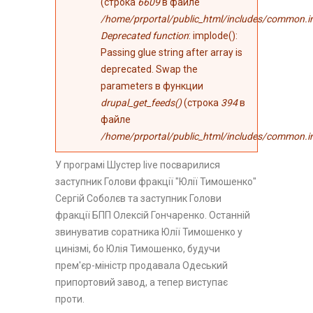
(строка
6609
в файле
/home/prportal/public_html/includes/common.i
Deprecated function
: implode():
Passing glue string after array is
deprecated. Swap the
parameters в функции
drupal_get_feeds()
(строка
394
в
файле
/home/prportal/public_html/includes/common.i
У програмі Шустер live посварилися
заступник Голови фракції "Юлії Тимошенко"
Сергій Соболєв та заступник Голови
фракції БПП Олексій Гончаренко. Останній
звинуватив соратника Юлії Тимошенко у
цинізмі, бо Юлія Тимошенко, будучи
прем'єр-міністр продавала Одеський
припортовий завод, а тепер виступає
проти.