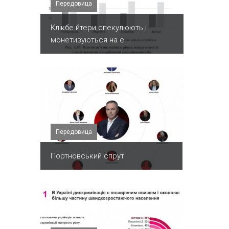
Передовица
Клікбе йтери спекулюють і
монетизуються на е...
Передовица
Портновський спрут