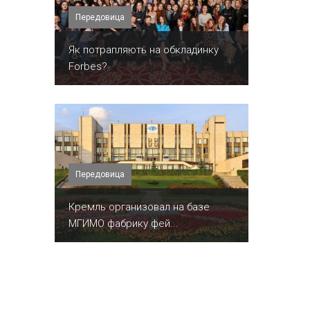
Передовица
​Як потрапляють на обкладинку
Forbes?
Передовица
Кремль организовал на базе
МГИМО фабрику фей...