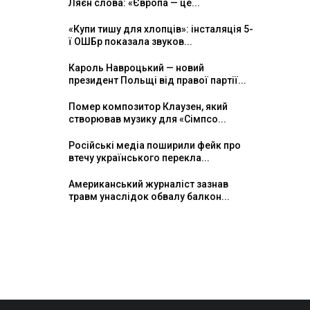
Ляєн слова: «Європа — це...
«Купи тишу для хлопців»: інсталяція 5-
ї ОШБр показала звуков...
Кароль Навроцький — новий
президент Польщі від правої партії...
Помер композитор Клаузен, який
створював музику для «Сімпсо...
Російські медіа поширили фейк про
втечу українського перекла...
Американський журналіст зазнав
травм унаслідок обвалу балкон...