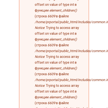
offset on value of type int в
функции
element_children()
(строка
6609
в файле
/home/prportal/public_html/includes/common.i
Notice
: Trying to access array
offset on value of type int в
функции
element_children()
(строка
6609
в файле
/home/prportal/public_html/includes/common.i
Notice
: Trying to access array
offset on value of type int в
функции
element_children()
(строка
6609
в файле
/home/prportal/public_html/includes/common.i
Notice
: Trying to access array
offset on value of type int в
функции
element_children()
(строка
6609
в файле