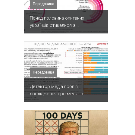
Передовица
Понад половина опитаних
українців стикалися з...
Передовица
Детектор медіа провів
дослідження про медіагр...