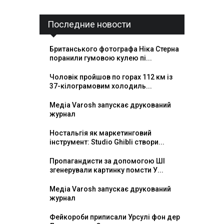
Последние новости
Британського фотографа Ніка Стерна
поранили гумовою кулею пі...
Чоловік пройшов по горах 112 км із
37-кілограмовим холодиль...
Медіа Varosh запускає друкований
журнал
Ностальгія як маркетинговий
інструмент: Studio Ghibli створи...
Пропагандисти за допомогою ШІ
згенерували картинку помсти У...
Медіа Varosh запускає друкований
журнал
Фейкороби приписали Урсулі фон дер