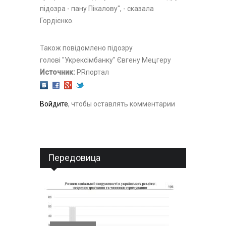
підозра - пану Пікалову", - сказала
Гордієнко.
Також повідомлено підозру
голові "Укрексімбанку" Євгену Мецгеру
Источник:
PRпортал
Войдите
, чтобы оставлять комментарии
Передовица