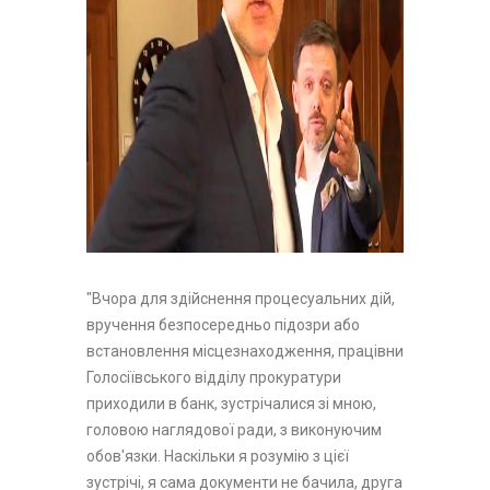
"Вчора для здійснення процесуальних дій,
вручення безпосередньо підозри або
встановлення місцезнаходження, працівни
Голосіївського відділу прокуратури
приходили в банк, зустрічалися зі мною,
головою наглядової ради, з виконуючим
обов'язки. Наскільки я розумію з цієї
зустрічі, я сама документи не бачила, друга