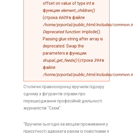
offset on value of type int в
функции
element_children()
(строка
6609
в файле
/home/prportal/public_html/includes/common.i
Deprecated function
: implode():
Passing glue string after array is
deprecated. Swap the
parameters в функции
drupal_get_feeds()
(строка
394
в
файле
/home/prportal/public_html/includes/common.i
Столичні правоохоронці вручили підозру
одному з фігурантів справи про
перешкоджання професійній діяльності
журналістів "Схем".
"Вручили сьогодні за місцем проживання у
присутності адвоката разом із повістками з