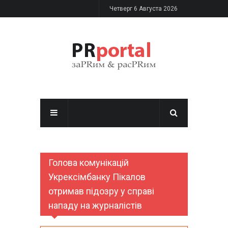
Перейти к основному содержанию
Четверг 6 Августа 2026
Голова комунікацій
Укрексімбанку Пікалов
отримав підозру у справі
нападу на журналістів