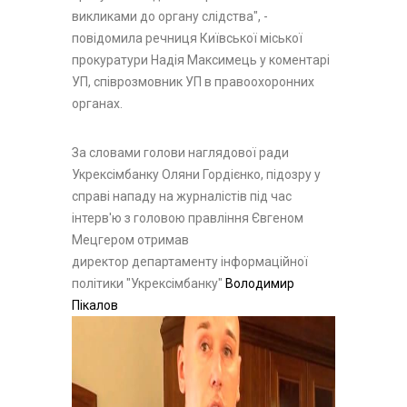
викликами до органу слідства", -
повідомила речниця Київської міської
прокуратури Надія Максимець у коментарі
УП, співрозмовник УП в правоохоронних
органах.
За словами голови наглядової ради
Укрексімбанку Оляни Гордієнко, підозру у
справі нападу на журналістів під час
інтерв'ю з головою правління Євгеном
Мецгером отримав
директор департаменту інформаційної
політики "Укрексімбанку"
Володимир
Пікалов