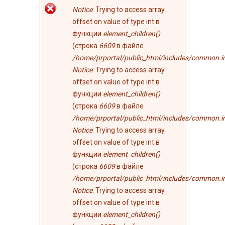
Сообщение об
Notice
: Trying to access array
ошибке
offset on value of type int в
функции
element_children()
(строка
6609
в файле
/home/prportal/public_html/includes/common.i
Notice
: Trying to access array
offset on value of type int в
функции
element_children()
(строка
6609
в файле
/home/prportal/public_html/includes/common.i
Notice
: Trying to access array
offset on value of type int в
функции
element_children()
(строка
6609
в файле
/home/prportal/public_html/includes/common.i
Notice
: Trying to access array
offset on value of type int в
функции
element_children()