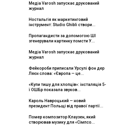
Медіа Varosh запускає друкований
журнал
Ностальгія як маркетинговий
інструмент: Studio Ghibli створи...
Пропагандисти за допомогою ШІ
згенерували картинку помсти У...
Медіа Varosh запускає друкований
журнал
Фейкороби приписали Урсулі фон дер
Ляєн слова: «Європа — це...
«Купи тишу для хлопців»: інсталяція 5-
ї ОШБр показала звуков...
Кароль Навроцький — новий
президент Польщі від правої партії...
Помер композитор Клаузен, який
створював музику для «Сімпсо...