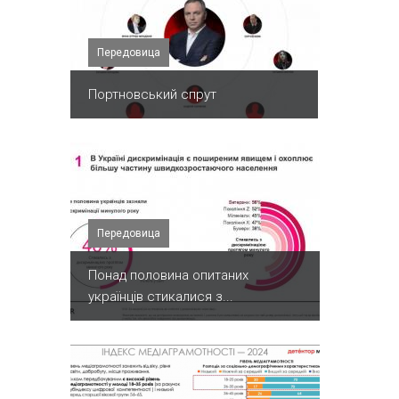
Передовица
Портновський спрут
Передовица
Понад половина опитаних
українців стикалися з...