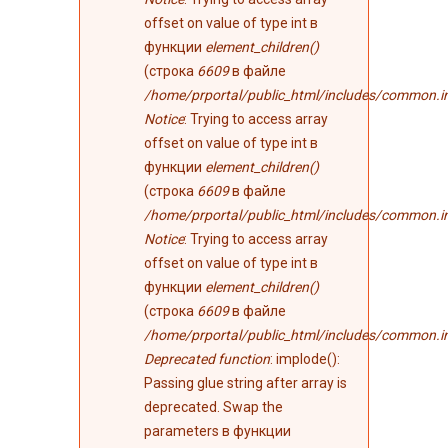
offset on value of type int в
функции
element_children()
(строка
6609
в файле
/home/prportal/public_html/includes/common.i
Notice
: Trying to access array
offset on value of type int в
функции
element_children()
(строка
6609
в файле
/home/prportal/public_html/includes/common.i
Notice
: Trying to access array
offset on value of type int в
функции
element_children()
(строка
6609
в файле
/home/prportal/public_html/includes/common.i
Deprecated function
: implode():
Passing glue string after array is
deprecated. Swap the
parameters в функции