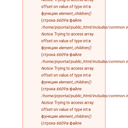
offset on value of type int в
функции
element_children()
(строка
6609
в файле
/home/prportal/public_html/includes/common.i
Notice
: Trying to access array
offset on value of type int в
функции
element_children()
(строка
6609
в файле
/home/prportal/public_html/includes/common.i
Notice
: Trying to access array
offset on value of type int в
функции
element_children()
(строка
6609
в файле
/home/prportal/public_html/includes/common.i
Notice
: Trying to access array
offset on value of type int в
функции
element_children()
(строка
6609
в файле