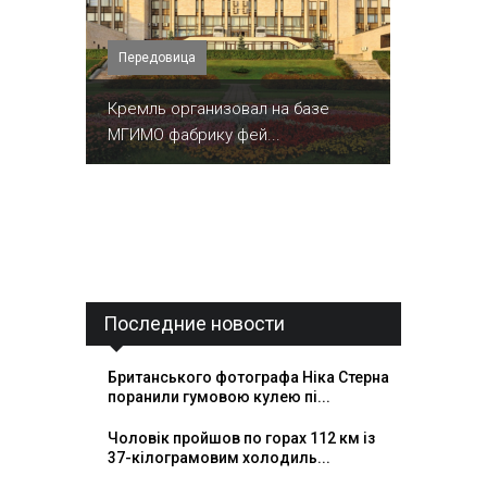
Передовица
Кремль организовал на базе
МГИМО фабрику фей...
Последние новости
Британського фотографа Ніка Стерна
поранили гумовою кулею пі...
Чоловік пройшов по горах 112 км із
37-кілограмовим холодиль...