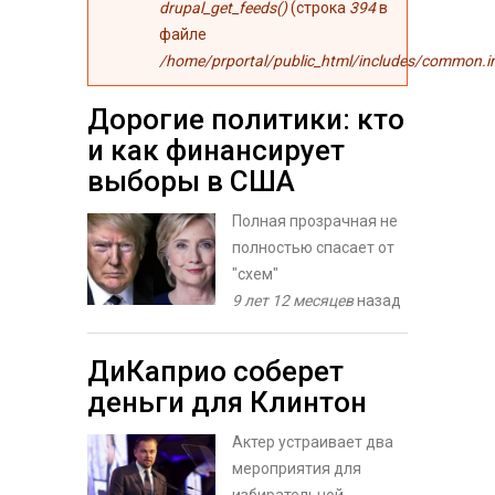
drupal_get_feeds()
(строка
394
в
файле
/home/prportal/public_html/includes/common.i
Дорогие политики: кто
и как финансирует
выборы в США
Полная прозрачная не
полностью спасает от
"схем"
9 лет 12 месяцев
назад
ДиКаприо соберет
деньги для Клинтон
Актер устраивает два
мероприятия для
избирательной