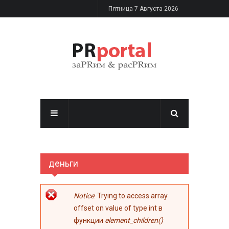
Перейти к основному содержанию
Пятница 7 Августа 2026
деньги
Сообщение об
Notice
: Trying to access array
ошибке
offset on value of type int в
функции
element_children()