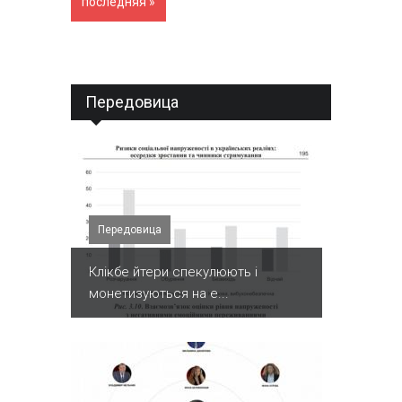
последняя »
Передовица
Передовица
Клікбе йтери спекулюють і
монетизуються на е...