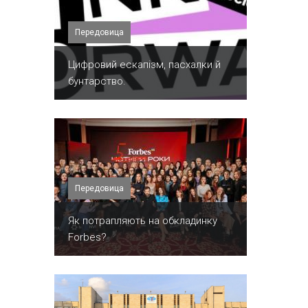
Передовица
​Цифровий ескапізм, пасхалки й
бунтарство.
Передовица
​Як потрапляють на обкладинку
Forbes?