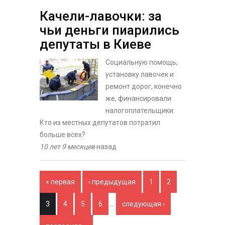
Качели-лавочки: за
чьи деньги пиарились
депутаты в Киеве
Социальную помощь,
установку лавочек и
ремонт дорог, конечно
же, финансировали
налогоплательщики.
Кто из местных депутатов потратил
больше всех?
10 лет 9 месяцев
назад
Страницы
« первая
‹ предыдущая
1
2
3
4
5
6
…
следующая ›