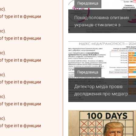
Передовица
nc
).
 of type int в функции
Понад половина опитаних
українців стикалися з...
nc
).
 of type int в функции
nc
).
 of type int в функции
Передовица
nc
).
 of type int в функции
Детектор медіа провів
дослідження про медіагр...
nc
).
 of type int в функции
nc
).
 of type int в функции