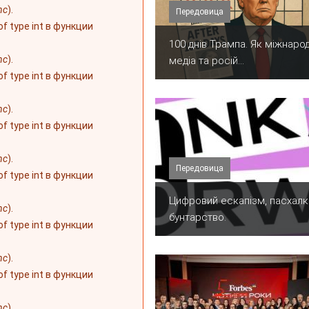
nc
).
Передовица
 of type int в функции
100 днів Трампа. Як міжнарод
nc
).
медіа та росій...
 of type int в функции
nc
).
 of type int в функции
nc
).
Передовица
 of type int в функции
​Цифровий ескапізм, пасхалк
nc
).
бунтарство.
 of type int в функции
nc
).
 of type int в функции
nc
).