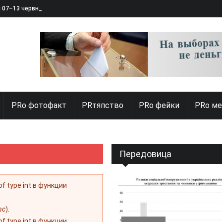
я 07–13 червня 2025
PRо фотофакт
PRтяпство
PRo фейки
PRo ме
Передовица
 of type int в функции
nc
).
 of type int в функции