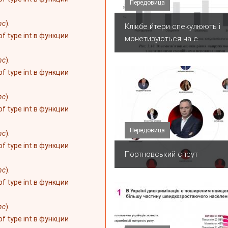
Передовица
nc
).
Клікбе йтери спекулюють і
 of type int в функции
монетизуються на е...
nc
).
 of type int в функции
nc
).
 of type int в функции
Передовица
nc
).
 of type int в функции
Портновський спрут
nc
).
 of type int в функции
nc
).
 of type int в функции