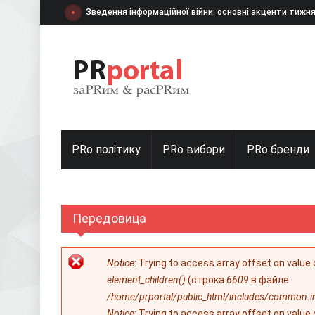
Перейти к основному содержанию
Зведення інформаційної війни: основні акценти тижн
PRo політику
PRo вибори
PRо бренди
Передовица
Сообщение об ошибке
Notice
: Trying to access array offset on value
element_children()
(строка
6609
в файле
/home/prportal/public_html/includes/common.i
Notice
: Trying to access array offset on value