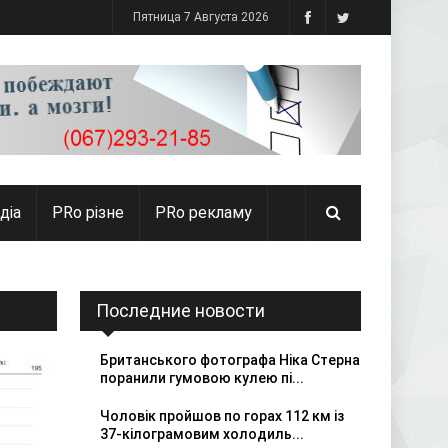
Пятница 7 Августа 2026
діа
PRо різне
PRo рекламу
Последние новости
Британського фотографа Ніка Стерна
поранили гумовою кулею пі...
Чоловік пройшов по горах 112 км із
37-кілограмовим холодиль...