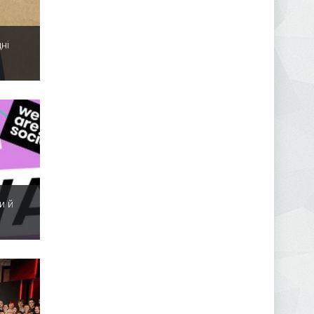
ні
и й