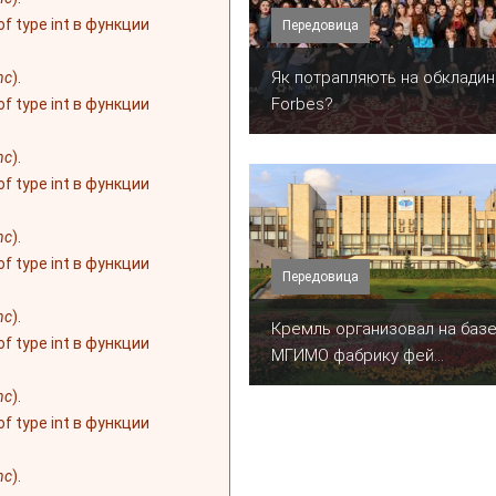
 of type int в функции
Передовица
​Як потрапляють на обкладин
nc
).
Forbes?
 of type int в функции
nc
).
 of type int в функции
nc
).
 of type int в функции
Передовица
nc
).
Кремль организовал на баз
 of type int в функции
МГИМО фабрику фей...
nc
).
 of type int в функции
nc
).