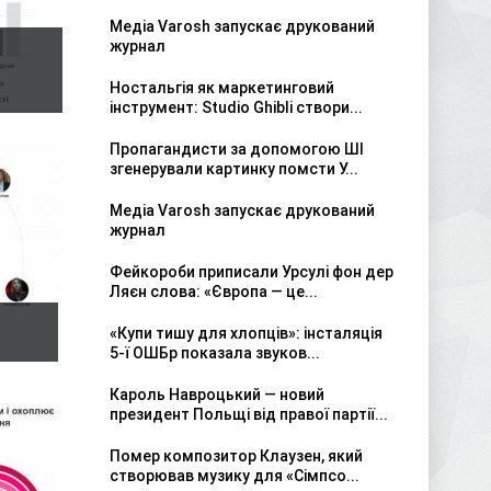
Медіа Varosh запускає друкований
журнал
Ностальгія як маркетинговий
інструмент: Studio Ghibli створи...
Пропагандисти за допомогою ШІ
згенерували картинку помсти У...
Медіа Varosh запускає друкований
журнал
Фейкороби приписали Урсулі фон дер
Ляєн слова: «Європа — це...
«Купи тишу для хлопців»: інсталяція
5-ї ОШБр показала звуков...
Кароль Навроцький — новий
президент Польщі від правої партії...
Помер композитор Клаузен, який
створював музику для «Сімпсо...