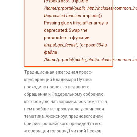
(строка
6609
в файле
/home/prportal/public_html/includes/common.in
Deprecated function
: implode():
Passing glue string after array is
deprecated. Swap the
parameters в функции
drupal_get_feeds()
(строка
394
в
файле
/home/prportal/public_html/includes/common.in
Традиционная ежегодная пресс-
конференция Владимира Путина
проходила после его недавнего
обращения к Федеральному собранию,
которое для нас запомнилось тем, что в
нем вообще не прозвучала украинская
тематика. Анонсируя предновогодний
брифинг российского президента его
«говорящая голова» Дмитрий Песков