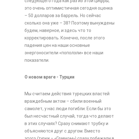
следующего года как раз из этой цифры,
это очень оптимистичная сегодня оценка
– 50 долларов за баррель. Но сейчас
сколько она уже – 38? Поэтому вынуждены
будем, наверное, и здесь что то
корректировать. Конечно, после этого
падения цен на наши основные
энергоносители «поползли» все наши
показатели.
О новом враге - Турции
Мы считаем действия турецких властей
враждебным актом – сбили военный
самолет, у нас люди погибли. Если бы это
был несчастный случай, тогда что делают
в этих случаях? Сразу снимают трубку и
объясняются друг с другом. Вместо
этого
(турки – «Главком»)
сразу побежали в