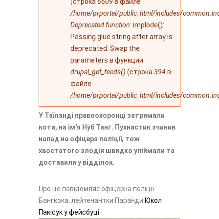
(строка
6609
в файле
/home/prportal/public_html/includes/common.in
Deprecated function
: implode():
Passing glue string after array is
deprecated. Swap the
parameters в функции
drupal_get_feeds()
(строка
394
в
файле
/home/prportal/public_html/includes/common.in
У Таїланді правоохоронці затримали
кота, на ім'я Нуб Танг. Пухнастик зчинив
напад на офіцера поліції, тож
хвостатого злодія швидко упіймали та
доставили у відділок.
Про це повідомляє офіцерка поліції
Бангкока, лейтенантки Паранди
Юкол
Пакісук у фейсбуці.