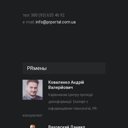
тел: 380 (93) 635 46 92
e-mail:
info@prportal.com.ua
PRмены
Коваленко Андрій
Валерійович
Керівником Центру протидії
дезінформації. Експерт з
інформаційних технологій, PR-
консультант.
Ваховский Даниил