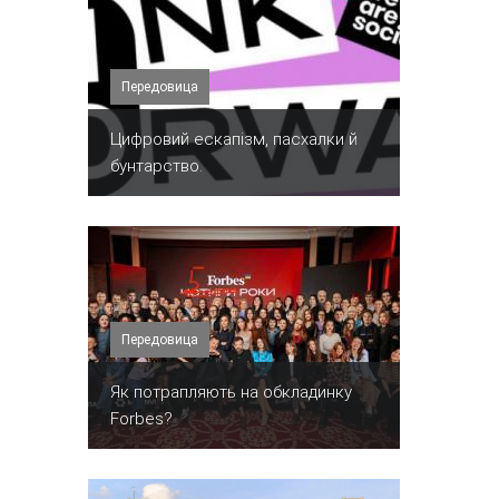
Передовица
​Цифровий ескапізм, пасхалки й
бунтарство.
Передовица
​Як потрапляють на обкладинку
Forbes?