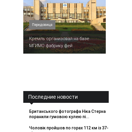
Передовица
Кремль организовал на базе
МГИМО фабрику фей...
Последние новости
Британського фотографа Ніка Стерна
поранили гумовою кулею пі...
Чоловік пройшов по горах 112 км із 37-