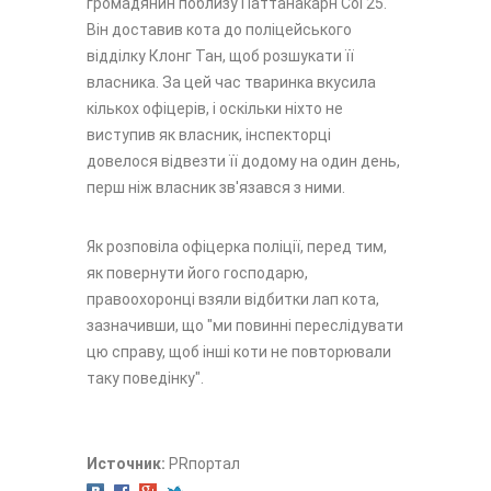
громадянин поблизу Паттанакарн Соі 25.
Він доставив кота до поліцейського
відділку Клонг Тан, щоб розшукати її
власника. За цей час тваринка вкусила
кількох офіцерів, і оскільки ніхто не
виступив як власник, інспекторці
довелося відвезти її додому на один день,
перш ніж власник зв'язався з ними.
Як розповіла офіцерка поліції, перед тим,
як повернути його господарю,
правоохоронці взяли відбитки лап кота,
зазначивши, що "ми повинні переслідувати
цю справу, щоб інші коти не повторювали
таку поведінку".
Источник:
PRпортал