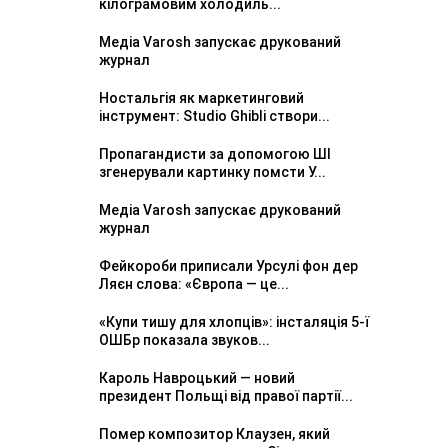
кілограмовим холодиль...
Медіа Varosh запускає друкований
журнал
Ностальгія як маркетинговий
інструмент: Studio Ghibli створи...
Пропагандисти за допомогою ШІ
згенерували картинку помсти У...
Медіа Varosh запускає друкований
журнал
Фейкороби приписали Урсулі фон дер
Ляєн слова: «Європа — це...
«Купи тишу для хлопців»: інсталяція 5-ї
ОШБр показала звуков...
Кароль Навроцький — новий
президент Польщі від правої партії...
Помер композитор Клаузен, який