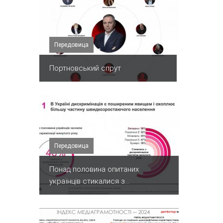
Передовица
Портновський спрут
Передовица
Понад половина опитаних
українців стикалися з...