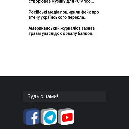
створював музику для «Сімпсо...
Російські медіа поширили фейк про
втечу українського перекла...
Американський журналіст зазнав
травм унаслідок обвалу балкон...
Будь с нами!