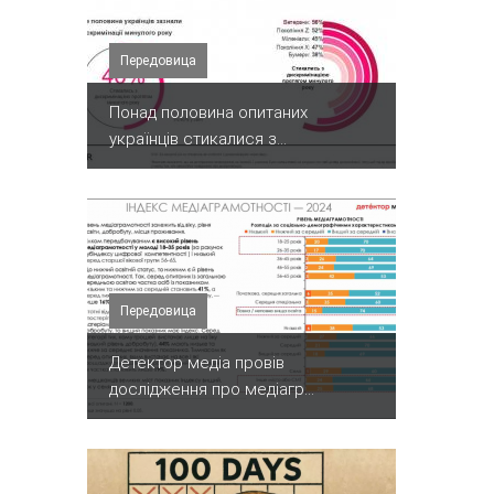
Передовица
Понад половина опитаних
українців стикалися з...
Передовица
Детектор медіа провів
дослідження про медіагр...