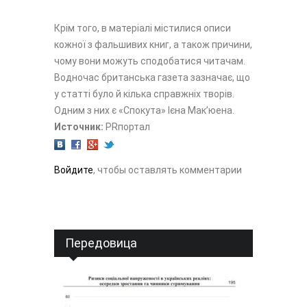
Крім того, в матеріалі містилися описи
кожної з фальшивих книг, а також причини,
чому вони можуть сподобатися читачам.
Водночас британська газета зазначає, що
у статті було й кілька справжніх творів.
Одним з них є «Спокута» Ієна Мак’юена.
Источник:
PRпортал
Войдите
, чтобы оставлять комментарии
Передовица