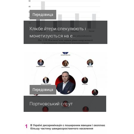
Передовица
Клікбе йтери спекулюють і
монетизуються на е...
Передовица
Портновський спрут