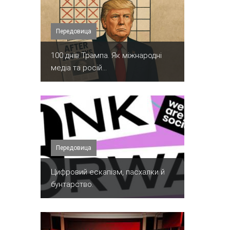
Передовица
100 днів Трампа. Як міжнародні
медіа та росій...
Передовица
​Цифровий ескапізм, пасхалки й
бунтарство.