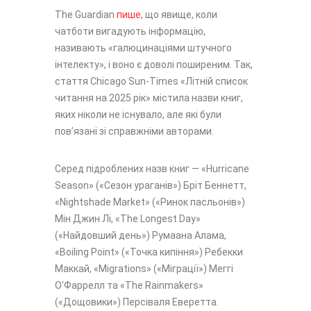
The Guardian
пише
, що явище, коли
чатботи вигадують інформацію,
називають «галюцинаціями штучного
інтелекту», і воно є доволі поширеним. Так,
стаття Chicago Sun-Times «Літній список
читання на 2025 рік» містила назви книг,
яких ніколи не існувало, але які були
пов’язані зі справжніми авторами.
Серед підроблених назв книг — «Hurricane
Season» («Сезон ураганів») Бріт Беннетт,
«Nightshade Market» («Ринок пасльонів»)
Мін Джин Лі, «The Longest Day»
(«Найдовший день») Румаана Алама,
«Boiling Point» («Точка кипіння») Ребекки
Маккай, «Migrations» («Міграції») Меггі
О'Фаррелл та «The Rainmakers»
(«Дощовики») Персіваля Еверетта.