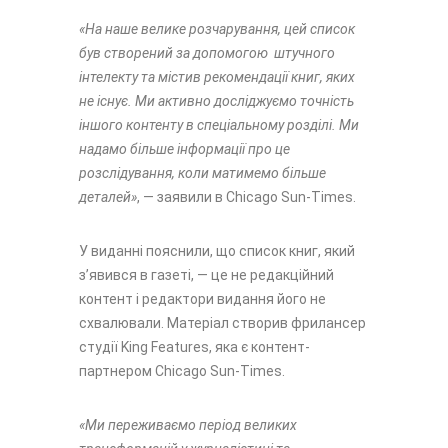
«На наше велике розчарування, цей список
був створений за допомогою штучного
інтелекту та містив рекомендації книг, яких
не існує. Ми активно досліджуємо точність
іншого контенту в спеціальному розділі. Ми
надамо більше інформації про це
розслідування, коли матимемо більше
деталей»
, — заявили в Chicago Sun-Times.
У виданні пояснили, що список книг, який
з’явився в газеті, — це не редакційний
контент і редактори видання його не
схвалювали. Матеріал створив фрилансер
студії King Features, яка є контент-
партнером Chicago Sun-Times.
«Ми переживаємо період великих