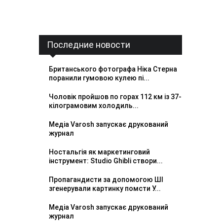
Последние новости
Британського фотографа Ніка Стерна
поранили гумовою кулею пі...
Чоловік пройшов по горах 112 км із 37-
кілограмовим холодиль...
Медіа Varosh запускає друкований
журнал
Ностальгія як маркетинговий
інструмент: Studio Ghibli створи...
Пропагандисти за допомогою ШІ
згенерували картинку помсти У...
Медіа Varosh запускає друкований
журнал