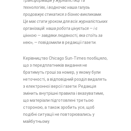
трансформацій у журналістиці та
технологіях, і водночас наша галузь
продовжує стикатися з бізнес-викликами.
Це має стати уроком для всіх журналістських
організацій: наша робота цінується — і є
цінною — завдяки людяності, яка стоїть за
нею»
, — повідомили в редакції газети.
Керівництво Chicago Sun-Times пообіцяло,
що з передплатників видання не
братимуть гроші за номер, у якому були
неточності, а відповідний розділ видалять
з електронної версії газети. Редакція
змінить внутрішні правила і вказуватиме,
що матеріали підготовлені третьою
стороною, а також зробить усе, щоб
подібні ситуації не повторювались у
майбутньому.