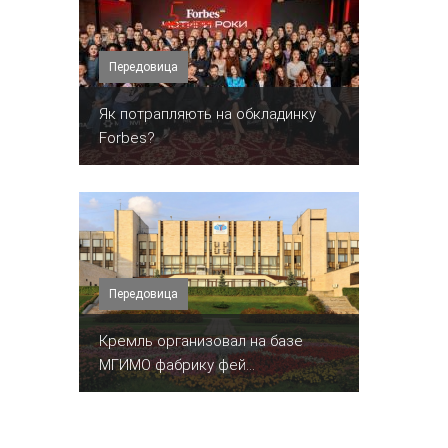
Передовица
​Як потрапляють на обкладинку
Forbes?
Передовица
Кремль организовал на базе
МГИМО фабрику фей...