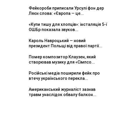
Фейкороби приписали Урсулі фон дер
Ляєн слова: «Європа — це...
«Купи тишу для хлопців»: інсталяція 5-ї
ОШБр показала звуков...
Кароль Навроцький — новий
президент Польщі від правої партії...
Помер композитор Клаузен, який
створював музику для «Сімпсо...
Російські медіа поширили фейк про
втечу українського перекла...
Американський журналіст зазнав
травм унаслідок обвалу балкон...