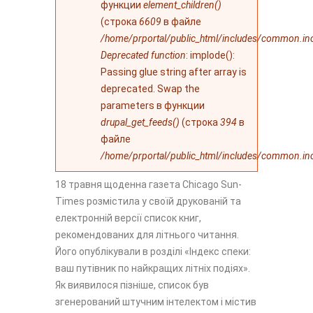
функции
element_children()
(строка
6609
в файле
/home/prportal/public_html/includes/common.in
Deprecated function
: implode():
Passing glue string after array is
deprecated. Swap the
parameters в функции
drupal_get_feeds()
(строка
394
в
файле
/home/prportal/public_html/includes/common.in
18 травня щоденна газета Chicago Sun-
Times розмістила у своїй друкованій та
електронній версії список книг,
рекомендованих для літнього читання.
Його опублікували в розділі «Індекс спеки:
ваш путівник по найкращих літніх подіях».
Як виявилося пізніше, список був
згенерований штучним інтелектом і містив