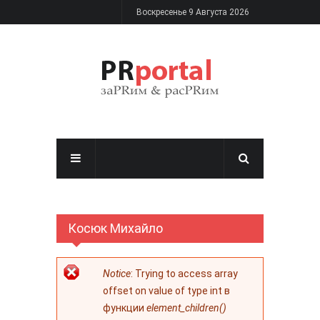
Перейти к основному содержанию
Воскресенье 9 Августа 2026
Косюк Михайло
Сообщение об
Notice
: Trying to access array
ошибке
offset on value of type int в
функции
element_children()