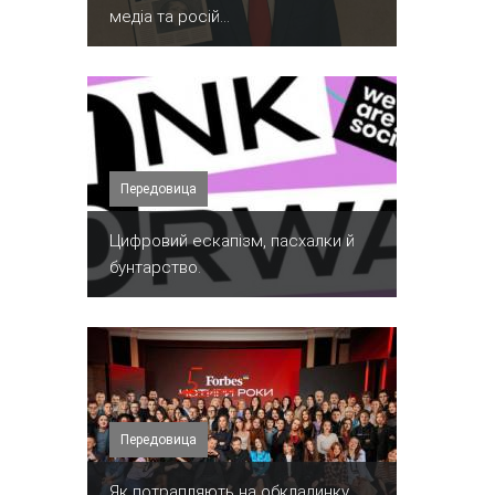
медіа та росій...
Передовица
​Цифровий ескапізм, пасхалки й
бунтарство.
Передовица
​Як потрапляють на обкладинку