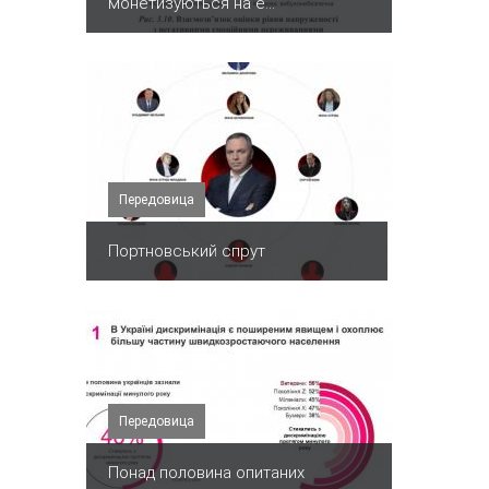
монетизуються на е...
Передовица
Портновський спрут
Передовица
Понад половина опитаних