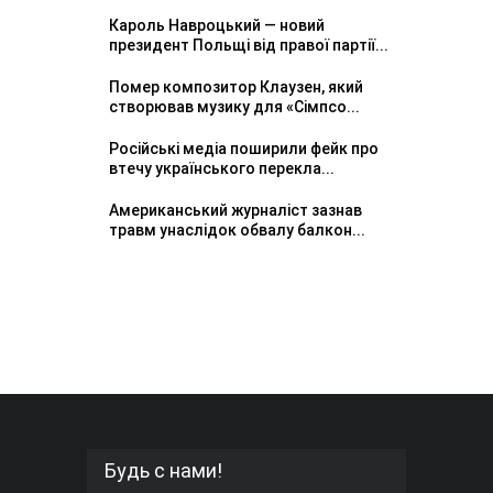
Кароль Навроцький — новий
президент Польщі від правої партії...
Помер композитор Клаузен, який
створював музику для «Сімпсо...
Російські медіа поширили фейк про
втечу українського перекла...
Американський журналіст зазнав
травм унаслідок обвалу балкон...
Будь с нами!