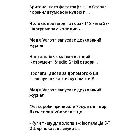
Британського фотографа Ніка Стерна
поранили гумовою кулею пі...
Чоловік пройшов по горах 112 км із 37-
кілограмовим холодиль...
Медіа Varosh запускає друкований
журнал
Ностальгія як маркетинговий
інструмент: Studio Ghibli створи...
Пропагандисти за допомогою ШІ
згенерували картинку помсти У...
Медіа Varosh запускає друкований
журнал
Фейкороби приписали Урсулі фон дер
Ляєн слова: «Європа — це...
«Купи тишу для хлопців»: інсталяція 5-ї
ОШБр показала звуков...