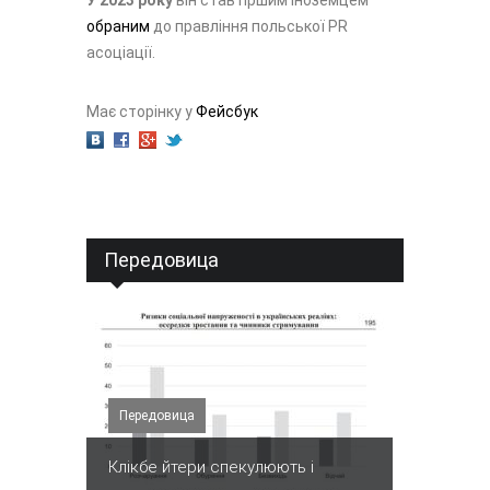
У 2023 року
він став пршим іноземцем
обраним
до правління польської PR
асоціації.
Має сторінку у
Фейсбук
Передовица
Передовица
Клікбе йтери спекулюють і