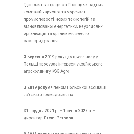
Гданська та працює в Польщі як радник
компаній харчової та морської
промисловості, нових технологій та
відновлюваної енергетики, неурядових
організацій та органів місцевого
самоврядування.
З вересня 2019
року і до цього часу у
Польщі просуває інтереси українського
агрохолдингу KSG Agro
З 2019 року
є членом Польської асоціації
зв’язків з громадськістю.
31 грудня 2021 р. – 1 січня 2022 р. -
директор
Gremi Persona