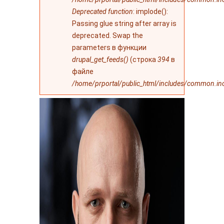
Deprecated function
: implode():
Passing glue string after array is
deprecated. Swap the
parameters в функции
drupal_get_feeds()
(строка
394
в
файле
/home/prportal/public_html/includes/common.in