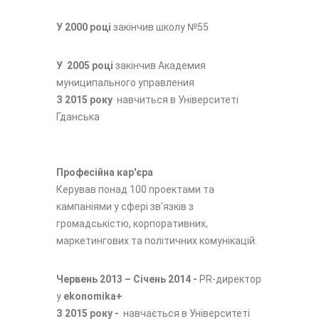
У 2000
році
закінчив школу №55
У 2005 році
закінчив Академия
муниципального управления
З 2015 року
навчиться в Університеті
Гданська
Професійна кар'єра
Керував понад 100 проектами та
кампаніями у сфері зв’язків з
громадськістю, корпоративних,
маркетингових та політичних комунікацій.
Червень 2013 – Січень 2014 -
PR-директор
у
ekonomika+
З 2015 року -
навчається в Університеті