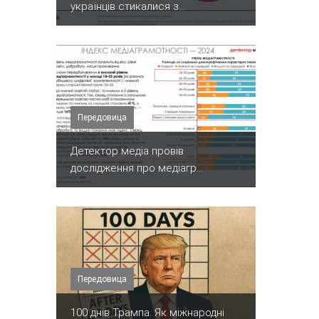
українців стикалися з...
Передовица
Детектор медіа провів
дослідження про медіагр...
Передовица
100 днів Трампа. Як міжнародні