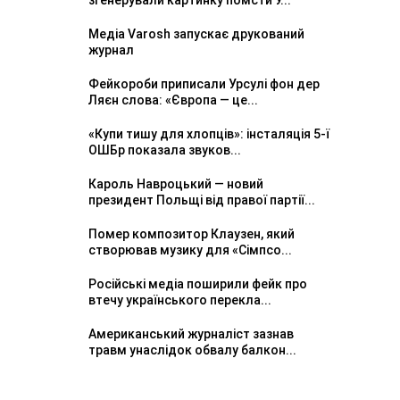
згенерували картинку помсти У...
Медіа Varosh запускає друкований
журнал
Фейкороби приписали Урсулі фон дер
Ляєн слова: «Європа — це...
«Купи тишу для хлопців»: інсталяція 5-ї
ОШБр показала звуков...
Кароль Навроцький — новий
президент Польщі від правої партії...
Помер композитор Клаузен, який
створював музику для «Сімпсо...
Російські медіа поширили фейк про
втечу українського перекла...
Американський журналіст зазнав
травм унаслідок обвалу балкон...