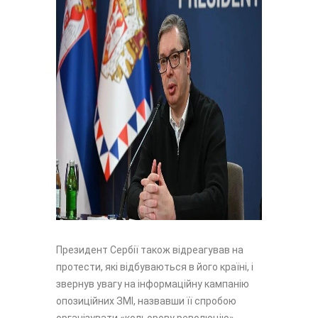
Президент Сербії також відреагував на
протести, які відбуваються в його країні, і
звернув увагу на інформаційну кампанію
опозиційних ЗМІ, назвавши її спробою