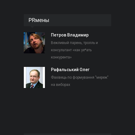
PRмены
Петров Владимир
Вежливый парень, тролль и
консультант «как уе*ать
конкурента»
Рафальський Олег
Фахівець по формування "мереж"
на виборах