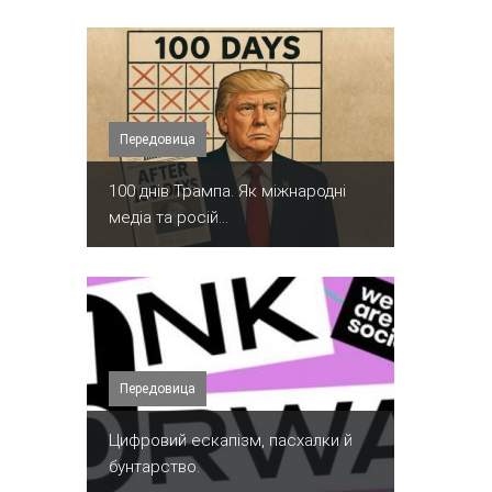
Передовица
100 днів Трампа. Як міжнародні
медіа та росій...
Передовица
​Цифровий ескапізм, пасхалки й
бунтарство.