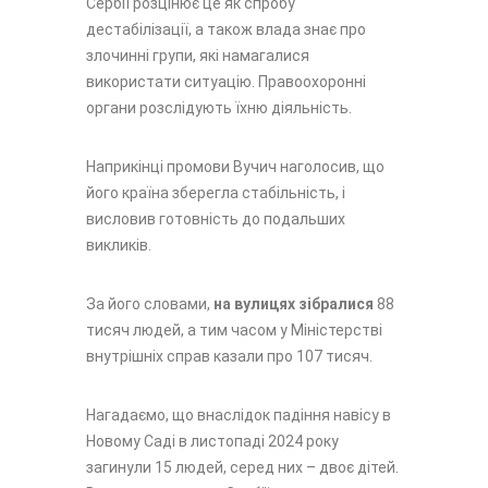
Сербії розцінює це як спробу
дестабілізації, а також влада знає про
злочинні групи, які намагалися
використати ситуацію. Правоохоронні
органи розслідують їхню діяльність.
Наприкінці промови Вучич наголосив, що
його країна зберегла стабільність, і
висловив готовність до подальших
викликів.
За його словами,
на вулицях зібралися
88
тисяч людей, а тим часом у Міністерстві
внутрішніх справ казали про 107 тисяч.
Нагадаємо, що внаслідок падіння навісу в
Новому Саді в листопаді 2024 року
загинули 15 людей, серед них – двоє дітей.