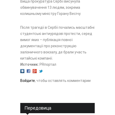
Вища прокуратура Сербії висунула
обвинувачення 13 людям, зокрема
колишньому міністру Горану Весічу.
Після трагедії в Сербії почались масштабні
студентські антиурядові протести, серед
вимог яких – публікація повної
документації про реконструкцію
залізничного вокзалу, де брали участь
китайські компанії.
Источник:
PRпортал
Войдите
, чтобы оставлять комментарии
Передовица