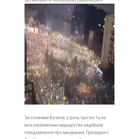
організувати «кольорову революцію».
За словами Вучича, у день протесту на
всіх залізничних маршрутах надійшли
повідомлення про мінування. Президент