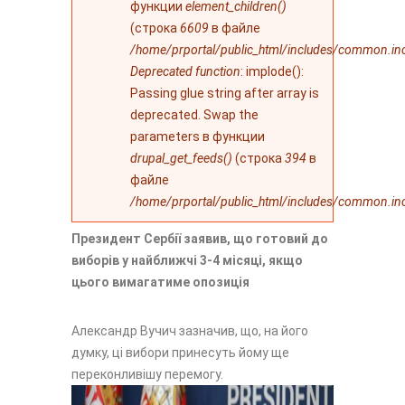
функции
element_children()
(строка
6609
в файле
/home/prportal/public_html/includes/common.in
Deprecated function
: implode():
Passing glue string after array is
deprecated. Swap the
parameters в функции
drupal_get_feeds()
(строка
394
в
файле
/home/prportal/public_html/includes/common.in
Президент Сербії заявив, що готовий до
виборів у найближчі 3-4 місяці, якщо
цього вимагатиме опозиція
Александр Вучич зазначив, що, на його
думку, ці вибори принесуть йому ще
переконливішу перемогу.