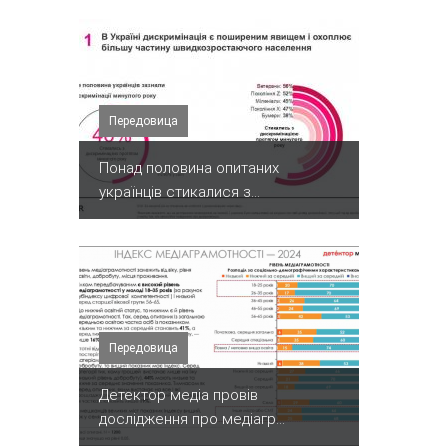
Передовица
Понад половина опитаних
українців стикалися з...
Передовица
Детектор медіа провів
дослідження про медіагр...