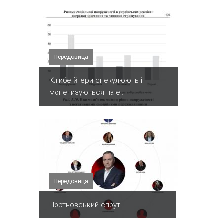
Передовица
Клікбе йтери спекулюють і
монетизуються на е...
Передовица
Портновський спрут