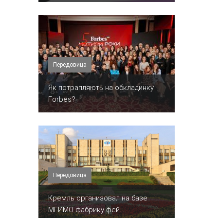
Передовица
​Як потрапляють на обкладинку
Forbes?
Передовица
Кремль организовал на базе
МГИМО фабрику фей...