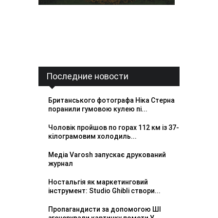
Последние новости
Британського фотографа Ніка Стерна
поранили гумовою кулею пі...
Чоловік пройшов по горах 112 км із 37-
кілограмовим холодиль...
Медіа Varosh запускає друкований
журнал
Ностальгія як маркетинговий
інструмент: Studio Ghibli створи...
Пропагандисти за допомогою ШІ