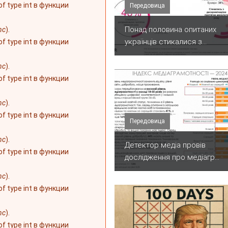
 of type int в функции
Передовица
Понад половина опитаних
nc
).
українців стикалися з...
 of type int в функции
nc
).
 of type int в функции
nc
).
 of type int в функции
Передовица
nc
).
Детектор медіа провів
 of type int в функции
дослідження про медіагр...
nc
).
 of type int в функции
nc
).
 of type int в функции