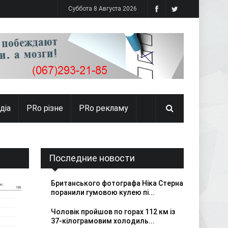
Суббота 8 Августа 2026
діа
PRо різне
PRo рекламу
Последние новости
Британського фотографа Ніка Стерна
поранили гумовою кулею пі...
Чоловік пройшов по горах 112 км із
37-кілограмовим холодиль...