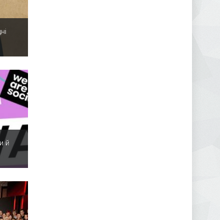
ні
и й