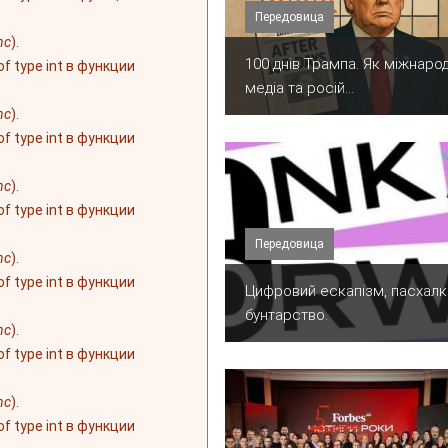
Передовица
nc
).
100 днів Трампа. Як міжнарод
 of type int в функции
медіа та росій...
nc
).
 of type int в функции
nc
).
 of type int в функции
Передовица
nc
).
 of type int в функции
​Цифровий ескапізм, пасхалк
бунтарство.
nc
).
 of type int в функции
nc
).
 of type int в функции