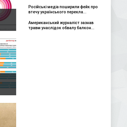
Російські медіа поширили фейк про
втечу українського перекла...
Американський журналіст зазнав
травм унаслідок обвалу балкон...