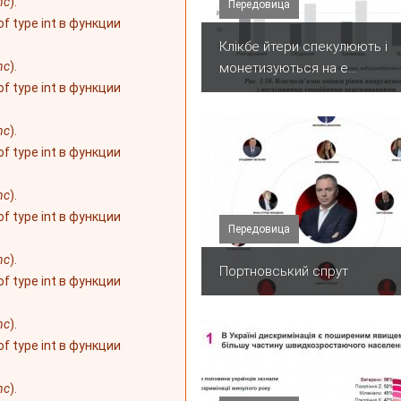
nc
).
Передовица
 of type int в функции
Клікбе йтери спекулюють і
nc
).
монетизуються на е...
 of type int в функции
nc
).
 of type int в функции
nc
).
 of type int в функции
Передовица
nc
).
Портновський спрут
 of type int в функции
nc
).
 of type int в функции
nc
).