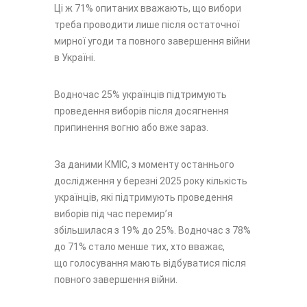
Ці ж 71% опитаних вважають, що вибори
треба проводити лише після остаточної
мирної угоди та повного завершення війни
в Україні.
Водночас 25% українців підтримують
проведення виборів після досягнення
припинення вогню або вже зараз.
За даними КМІС, з моменту останнього
дослідження у березні 2025 року кількість
українців, які підтримують проведення
виборів під час перемир’я
збільшилася
з 19% до 25%. Водночас з 78%
до 71% стало менше тих, хто вважає,
що голосування мають відбуватися після
повного завершення війни.