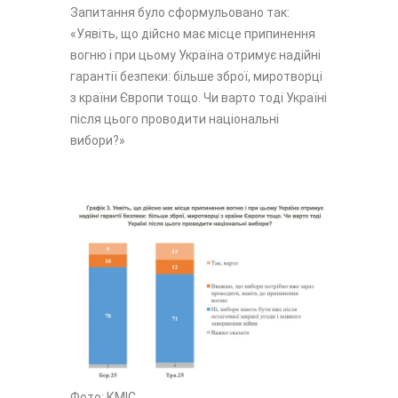
Запитання було сформульовано так:
«Уявіть, що дійсно має місце припинення
вогню і при цьому Україна отримує надійні
гарантії безпеки: більше зброї, миротворці
з країни Європи тощо. Чи варто тоді Україні
після цього проводити національні
вибори?»
Фото: КМІС