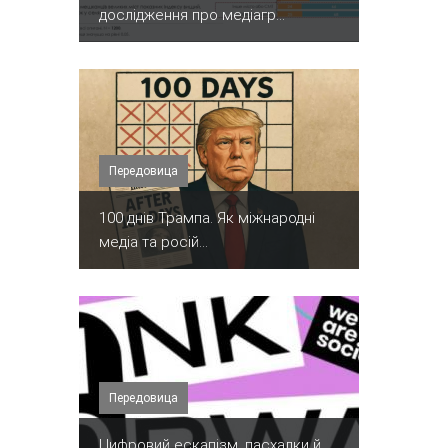
дослідження про медіагр...
Передовица
100 днів Трампа. Як міжнародні
медіа та росій...
Передовица
​Цифровий ескапізм, пасхалки й