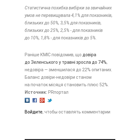
Статистична похибка вибірки за звичайних
умов не перевищувала 4,1% для показників,
близьких до 50%, 3,5% для показників,
близьких до 25%, 2,5% - для показників
до 10%, 1,8% - для показників до 5%.
Раніше КМІС повідомив, що
довіра
до Зеленського у травні зросла до 74%
,
недовіра — зменшилася до 22% опитаних.
Баланс довіри-недовіри станом
на початок місяця становить плюс 52%.
Источник:
PRпортал
Войдите
, чтобы оставлять комментарии