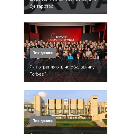
бунтарство.
Передовица
​Як потрапляють на обкладинку
Forbes?
Передовица