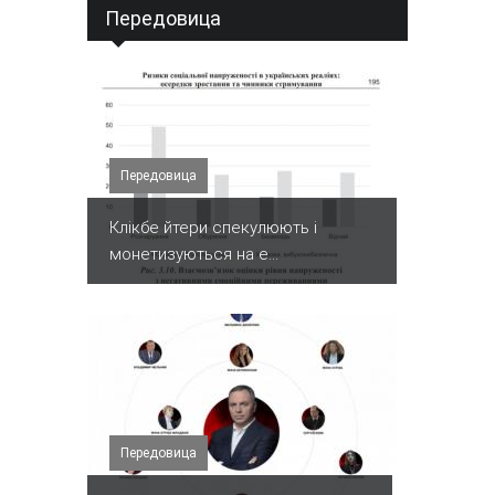
Передовица
Передовица
Клікбе йтери спекулюють і
монетизуються на е...
Передовица