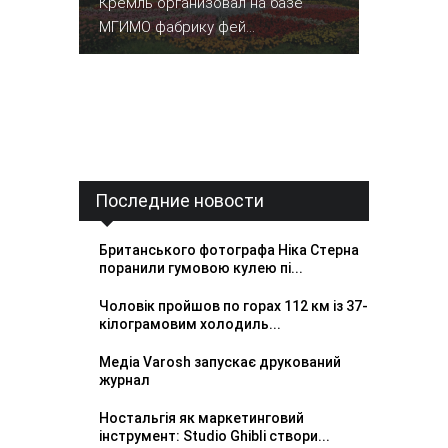
Кремль организовал на базе
МГИМО фабрику фей...
Последние новости
Британського фотографа Ніка Стерна
поранили гумовою кулею пі...
Чоловік пройшов по горах 112 км із 37-
кілограмовим холодиль...
Медіа Varosh запускає друкований
журнал
Ностальгія як маркетинговий
інструмент: Studio Ghibli створи...