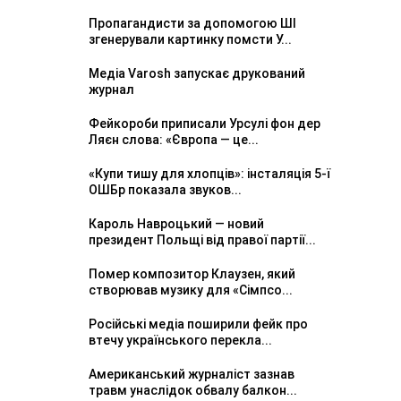
Пропагандисти за допомогою ШІ
згенерували картинку помсти У...
Медіа Varosh запускає друкований
журнал
Фейкороби приписали Урсулі фон дер
Ляєн слова: «Європа — це...
«Купи тишу для хлопців»: інсталяція 5-ї
ОШБр показала звуков...
Кароль Навроцький — новий
президент Польщі від правої партії...
Помер композитор Клаузен, який
створював музику для «Сімпсо...
Російські медіа поширили фейк про
втечу українського перекла...
Американський журналіст зазнав
травм унаслідок обвалу балкон...