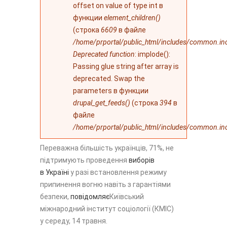
offset on value of type int в
функции
element_children()
(строка
6609
в файле
/home/prportal/public_html/includes/common.in
Deprecated function
: implode():
Passing glue string after array is
deprecated. Swap the
parameters в функции
drupal_get_feeds()
(строка
394
в
файле
/home/prportal/public_html/includes/common.in
Переважна більшість українців, 71%, не
підтримують проведення
виборів
в Україні
у разі встановлення режиму
припинення вогню навіть з гарантіями
безпеки,
повідомляє
Київський
міжнародний інститут соціології (КМІС)
у середу, 14 травня.