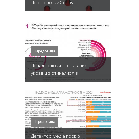
Портновський спрут
Передовица
Понад половина опитаних
українців стикалися з...
Передовица
Детектор медіа провів