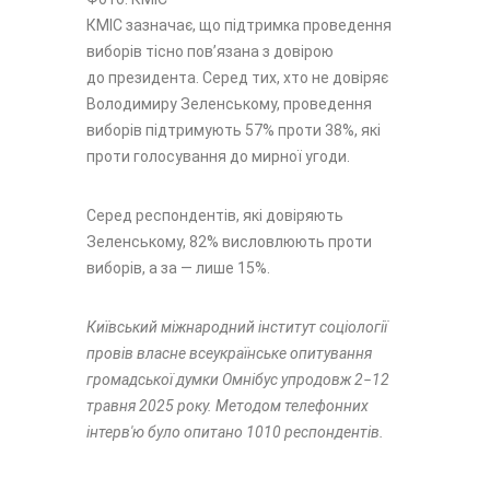
КМІС зазначає, що підтримка проведення
виборів тісно пов’язана з довірою
до президента. Серед тих, хто не довіряє
Володимиру Зеленському, проведення
виборів підтримують 57% проти 38%, які
проти голосування до мирної угоди.
Серед респондентів, які довіряють
Зеленському, 82% висловлюють проти
виборів, а за — лише 15%.
Київський міжнародний інститут соціології
провів власне всеукраїнське опитування
громадської думки Омнібус упродовж 2−12
травня 2025 року. Методом телефонних
інтерв'ю було опитано 1010 респондентів.