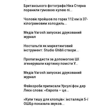
Британського фотографа Ніка Стерна
поранили гумовою кулею пі...
Чоловік пройшов по горах 112 км із 37-
кілограмовим холодиль...
Медіа Varosh запускає друкований
журнал
Ностальгія як маркетинговий
інструмент: Studio Ghibli створи...
Пропагандисти за допомогою ШІ
згенерували картинку помсти У...
Медіа Varosh запускає друкований
журнал
Фейкороби приписали Урсулі фон дер
Ляєн слова: «Європа — це...
«Купи тишу для хлопців»: інсталяція 5-ї
ОШБр показала звуков...