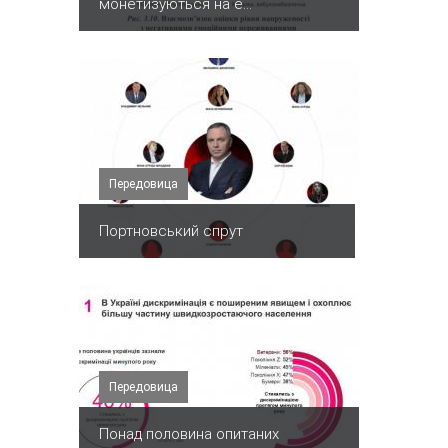
монетизуються на е...
Передовица
Портновський спрут
Передовица
Понад половина опитаних