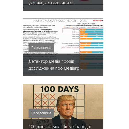
українців стикалися з...
Передовица
Детектор медіа провів
дослідження про медіагр...
Передовица
100 днів Трампа. Як міжнародні