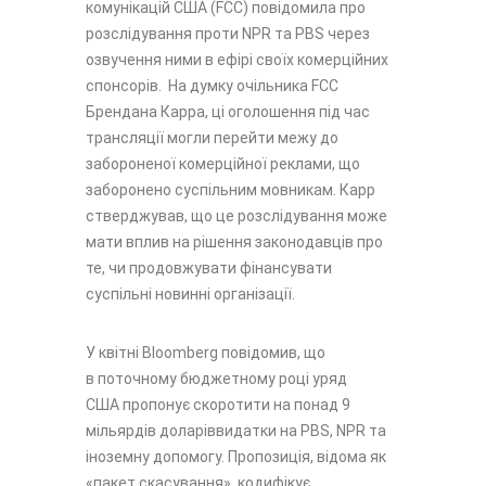
комунікацій США (FCC) повідомила про
розслідування проти NPR та PBS через
озвучення ними в ефірі своїх комерційних
спонсорів. На думку очільника FCC
Брендана Карра, ці оголошення під час
трансляції могли перейти межу до
забороненої комерційної реклами, що
заборонено суспільним мовникам. Карр
стверджував, що це розслідування може
мати вплив на рішення законодавців про
те, чи продовжувати фінансувати
суспільні новинні організації.
У квітні Bloomberg повідомив, що
в поточному бюджетному році уряд
США пропонує скоротити на понад 9
мільярдів доларіввидатки на PBS, NPR та
іноземну допомогу. Пропозиція, відома як
«пакет скасування», кодифікує