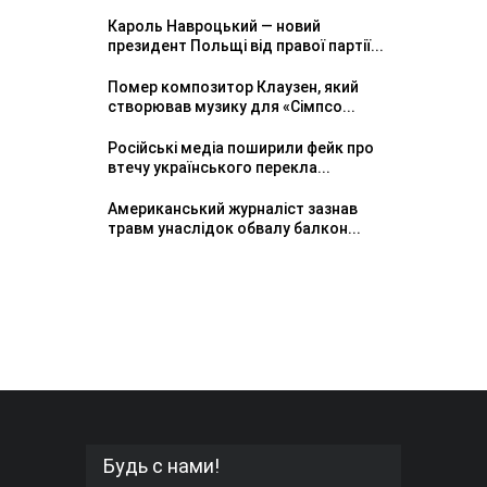
Кароль Навроцький — новий
президент Польщі від правої партії...
Помер композитор Клаузен, який
створював музику для «Сімпсо...
Російські медіа поширили фейк про
втечу українського перекла...
Американський журналіст зазнав
травм унаслідок обвалу балкон...
Будь с нами!