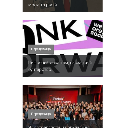
медіа та росій...
Передовица
​Цифровий ескапізм, пасхалки й
бунтарство.
Передовица
​Як потрапляють на обкладинку