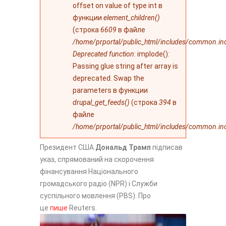
offset on value of type int в
функции
element_children()
(строка
6609
в файле
/home/prportal/public_html/includes/common.in
Deprecated function
: implode():
Passing glue string after array is
deprecated. Swap the
parameters в функции
drupal_get_feeds()
(строка
394
в
файле
/home/prportal/public_html/includes/common.in
Президент США
Дональд Трамп
підписав
указ, спрямований на скорочення
фінансування Національного
громадського радіо (NPR) і Служби
суспільного мовлення (PBS). Про
це
пише
Reuters.