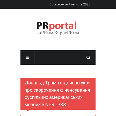
Перейти к основному содержанию
Воскресенье 9 Августа 2026
Дональд Трамп підписав указ
про скорочення фінансування
суспільних американських
мовників NPR і PBS