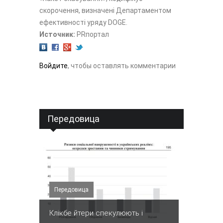
скорочення, визначені Департаментом
ефективності уряду DOGE.
Источник:
PRпортал
Войдите
, чтобы оставлять комментарии
Передовица
Передовица
Клікбе йтери спекулюють і