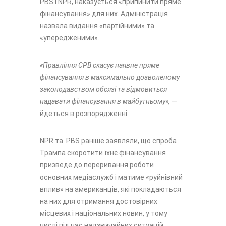
PBS і NPR, наказується «припинити пряме
фінансування» для них. Адміністрація
назвала видання «партійними» та
«упередженими».
«Правління CPB скасує наявне пряме
фінансування в максимально дозволеному
законодавством обсязі та відмовиться
надавати фінансування в майбутньому»,
—
йдеться в розпорядженні.
NPR та PBS раніше заявляли, що спроба
Трампа скоротити їхнє фінансування
призведе до переривання роботи
основних медіаслужб і матиме «руйнівний
вплив» на американців, які покладаються
на них для отримання достовірних
місцевих і національних новин, у тому
числі під час надзвичайних ситуацій.