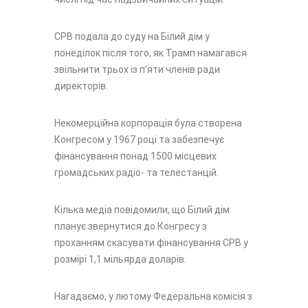
CPB подала до суду на Білий дім у
понеділок після того, як Трамп намагався
звільнити трьох із п’яти членів ради
директорів.
Некомерційна корпорація була створена
Конгресом у 1967 році та забезпечує
фінансування понад 1500 місцевих
громадських радіо- та телестанцій.
Кілька медіа повідомили, що Білий дім
планує звернутися до Конгресу з
проханням скасувати фінансування CPB у
розмірі 1,1 мільярда доларів.
Нагадаємо, у лютому Федеральна комісія з