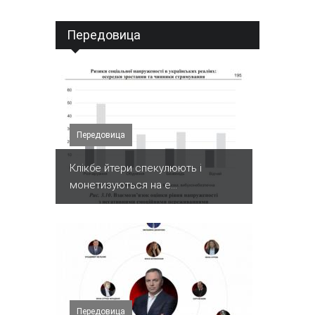
Передовица
Передовица
Клікбе йтери спекулюють і
монетизуються на е...
Передовица