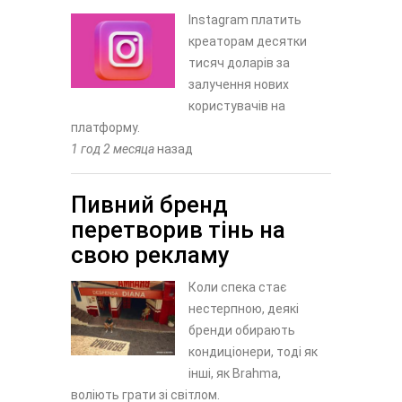
Instagram платить
креаторам десятки
тисяч доларів за
залучення нових
користувачів на
платформу.
1 год 2 месяца
назад
Пивний бренд
перетворив тінь на
свою рекламу
Коли спека стає
нестерпною, деякі
бренди обирають
кондиціонери, тоді як
інші, як Brahma,
воліють грати зі світлом.