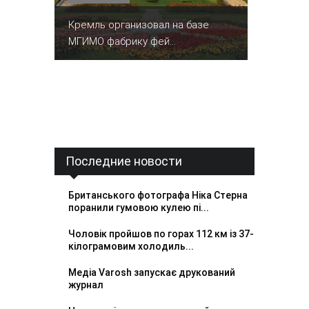
Кремль организовал на базе
МГИМО фабрику фей...
Последние новости
Британського фотографа Ніка Стерна
поранили гумовою кулею пі...
Чоловік пройшов по горах 112 км із 37-
кілограмовим холодиль...
Медіа Varosh запускає друкований
журнал