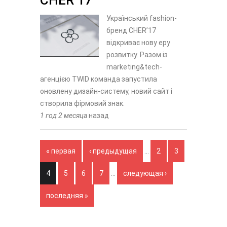
CHER’17
Український fashion-
бренд CHER’17
відкриває нову еру
розвитку. Разом із
marketing&tech-
агенцією TWID команда запустила
оновлену дизайн-систему, новий сайт і
створила фірмовий знак.
1 год 2 месяца
назад
Страницы
« первая
‹ предыдущая
…
2
3
4
5
6
7
…
следующая ›
последняя »