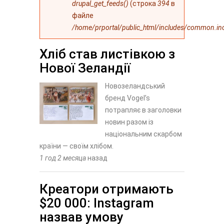
drupal_get_feeds()
(строка
394
в
файле
/home/prportal/public_html/includes/common.in
Хліб став листівкою з
Нової Зеландії
Новозеландський
бренд Vogel’s
потрапляє в заголовки
новин разом із
національним скарбом
країни — своїм хлібом.
1 год 2 месяца
назад
Креатори отримають
$20 000: Instagram
назвав умову