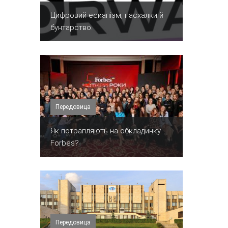
​Цифровий ескапізм, пасхалки й
бунтарство.
Передовица
​Як потрапляють на обкладинку
Forbes?
Передовица