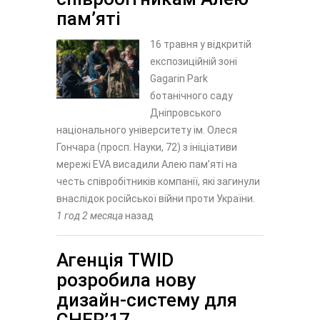
пам’яті
16 травня у відкритій
експозиційній зоні
Gagarin Park
ботанічного саду
Дніпровського
національного університету ім. Олеся
Гончара (просп. Науки, 72) з ініціативи
мережі EVA висадили Алею пам’яті на
честь співробітників компанії, які загинули
внаслідок російської війни проти України.
1 год 2 месяца
назад
Агенція TWID
розробила нову
дизайн-систему для