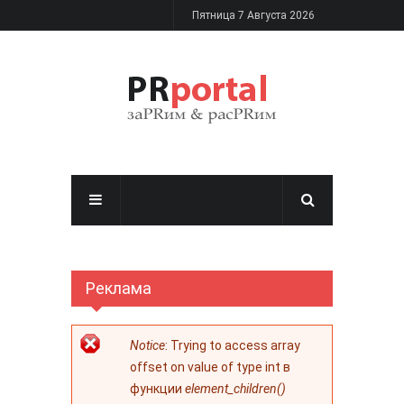
Перейти к основному содержанию
Пятница 7 Августа 2026
Реклама
Сообщение об
Notice
: Trying to access array
ошибке
offset on value of type int в
функции
element_children()