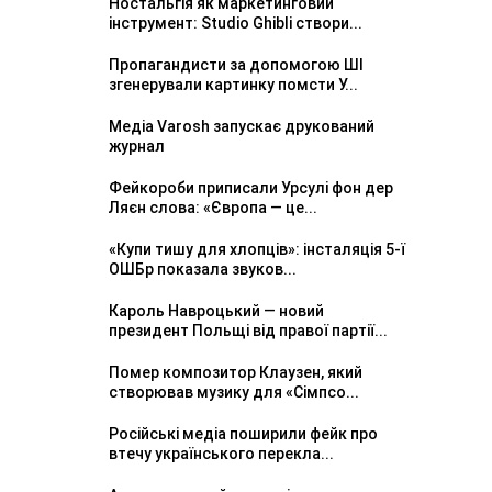
Ностальгія як маркетинговий
інструмент: Studio Ghibli створи...
Пропагандисти за допомогою ШІ
згенерували картинку помсти У...
Медіа Varosh запускає друкований
журнал
Фейкороби приписали Урсулі фон дер
Ляєн слова: «Європа — це...
«Купи тишу для хлопців»: інсталяція 5-ї
ОШБр показала звуков...
Кароль Навроцький — новий
президент Польщі від правої партії...
Помер композитор Клаузен, який
створював музику для «Сімпсо...
Російські медіа поширили фейк про
втечу українського перекла...