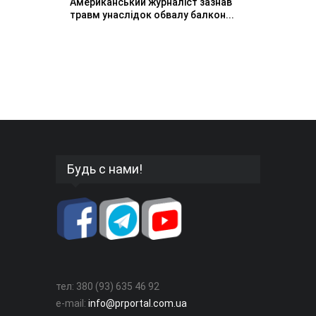
Американський журналіст зазнав
травм унаслідок обвалу балкон...
Будь с нами!
тел: 380 (93) 635 46 92
e-mail:
info@prportal.com.ua