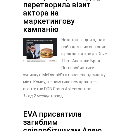
перетворила візит
актора на
маркетингову
кампанію
Не кожного дня одна з
найвідоміших світових
зірок заїжджає до Drive
Thru. Але коли Бред
Пітт зробив тиху
зупинку в McDonald’s в новозеландському
місті Кумеу, це помітила вся країна — і
агентство DDB Group Aotearoa теж.
1 год 2 месяца
назад
EVA присвятила
загиблим
співробітникам Алею