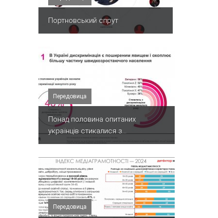
Портновський спрут
Передовица
Понад половина опитаних
українців стикалися з...
Передовица