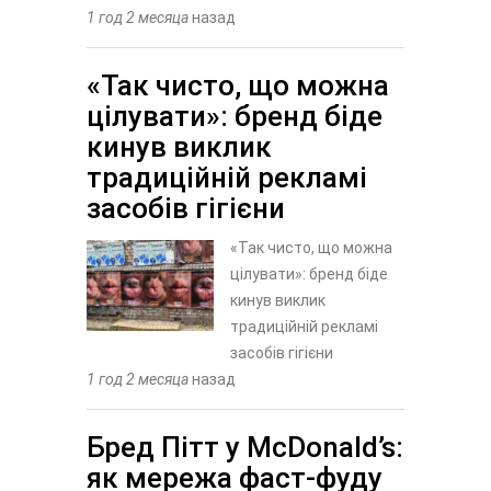
1 год 2 месяца
назад
«Так чисто, що можна
цілувати»: бренд біде
кинув виклик
традиційній рекламі
засобів гігієни
«Так чисто, що можна
цілувати»: бренд біде
кинув виклик
традиційній рекламі
засобів гігієни
1 год 2 месяца
назад
Бред Пітт у McDonald’s:
як мережа фаст-фуду