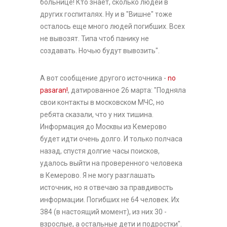
больнице! Кто знает, сколько людей в
других госпиталях. Ну и в "Вишне" тоже
осталось еще много людей погибших. Всех
не вывозят. Типа чтоб панику не
создавать. Ночью будут вывозить".
А вот сообщение другого источника -
no
pasaran!
, датированное 26 марта: "Подняла
свои контакты в московском МЧС, но
ребята сказали, что у них тишина.
Информация до Москвы из Кемерово
будет идти очень долго. И только полчаса
назад, спустя долгие часы поисков,
удалось выйти на проверенного человека
в Кемерово. Я не могу разглашать
источник, но я отвечаю за правдивость
информации. Погибших не 64 человек. Их
384 (в настоящий момент), из них 30 -
взрослые, а остальные дети и подростки".