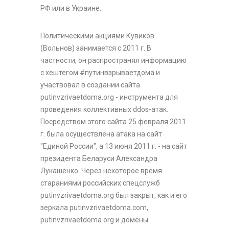
РФ или в Украине.
Политическими акциями Кувиков
(Вольнов) занимается с 2011 г. В
частности, он распространял информацию
с хештегом #путинвзрываетдома и
участвовал в создании сайта
putinvzrivaetdoma.org - инструмента для
проведения коллективных ddos-атак.
Посредством этого сайта 25 февраля 2011
г. была осуществлена атака на сайт
"Единой России", а 13 июня 2011 г. - на сайт
президента Беларуси Александра
Лукашенко. Через некоторое время
стараниями российских спецслужб
putinvzrivaetdoma.org был закрыт, как и его
зеркала putinvzrivaetdoma.com,
putinvzrivaetdoma.org и домены