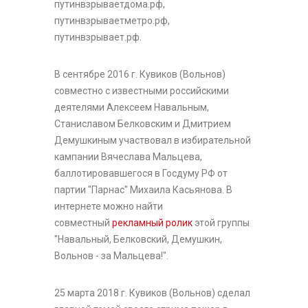
путинвзрываетдома.рф,
путинвзрываетметро.рф,
путинвзрывает.рф.
В сентябре 2016 г. Кувиков (Вольнов)
совместно с известными российскими
деятелями Алексеем Навальным,
Станиславом Белковским и Дмитрием
Демушкиным участвовал в избирательной
кампании Вячеслава Мальцева,
баллотировавшегося в Госдуму РФ от
партии "Парнас" Михаила Касьянова. В
интернете можно найти
совместный
рекламный ролик
этой группы
"Навальный, Белковский, Демушкин,
Вольнов - за Мальцева!".
25 марта 2018 г. Кувиков (Вольнов) сделал