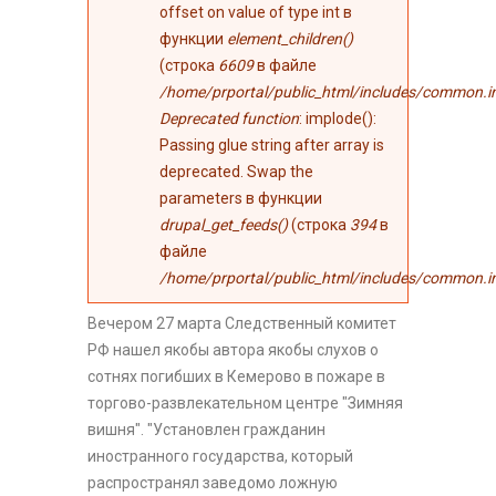
offset on value of type int в
функции
element_children()
(строка
6609
в файле
/home/prportal/public_html/includes/common.i
Deprecated function
: implode():
Passing glue string after array is
deprecated. Swap the
parameters в функции
drupal_get_feeds()
(строка
394
в
файле
/home/prportal/public_html/includes/common.i
Вечером 27 марта Следственный комитет
РФ нашел якобы автора якобы слухов о
сотнях погибших в Кемерово в пожаре в
торгово-развлекательном центре "Зимняя
вишня". "Установлен гражданин
иностранного государства, который
распространял заведомо ложную