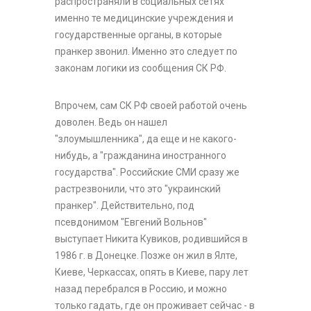
распространяли в социальных сетях
именно те медицинские учреждения и
государственные органы, в которые
пранкер звонил. Именно это следует по
законам логики из сообщения СК РФ.
Впрочем, сам СК РФ своей работой очень
доволен. Ведь он нашел
"злоумышленника", да еще и не какого-
нибудь, а "гражданина иностранного
государства". Российские СМИ сразу же
растрезвонили, что это "украинский
пранкер". Действительно, под
псевдонимом "Евгений Вольнов"
выступает Никита Кувиков, родившийся в
1986 г. в Донецке. Позже он жил в Ялте,
Киеве, Черкассах, опять в Киеве, пару лет
назад перебрался в Россию, и можно
только гадать, где он проживает сейчас - в