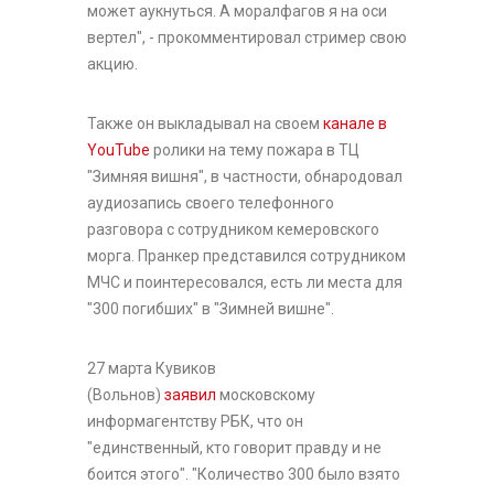
может аукнуться. А моралфагов я на оси
вертел", - прокомментировал стример свою
акцию.
Также он выкладывал на своем
канале в
YouTube
ролики на тему пожара в ТЦ
"Зимняя вишня", в частности, обнародовал
аудиозапись своего телефонного
разговора с сотрудником кемеровского
морга. Пранкер представился сотрудником
МЧС и поинтересовался, есть ли места для
"300 погибших" в "Зимней вишне".
27 марта Кувиков
(Вольнов)
заявил
московскому
информагентству РБК, что он
"единственный, кто говорит правду и не
боится этого". "Количество 300 было взято