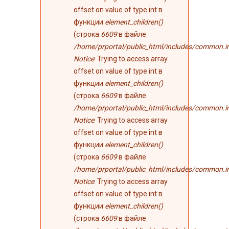
offset on value of type int в
функции
element_children()
(строка
6609
в файле
/home/prportal/public_html/includes/common.i
Notice
: Trying to access array
offset on value of type int в
функции
element_children()
(строка
6609
в файле
/home/prportal/public_html/includes/common.i
Notice
: Trying to access array
offset on value of type int в
функции
element_children()
(строка
6609
в файле
/home/prportal/public_html/includes/common.i
Notice
: Trying to access array
offset on value of type int в
функции
element_children()
(строка
6609
в файле