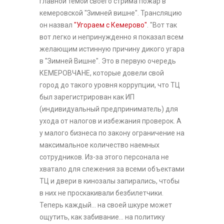
главной темой своего стрима пожар в
кемеровской "Зимней вишне". Трансляцию
он назвал
"Угораем с Кемерово"
. "Вот так
вот легко и непринужденно я показал всем
желающим истинную причину дикого угара
в "Зимней Вишне". Это в первую очередь
КЕМЕРОВЧАНЕ, которые довели свой
город до такого уровня коррупции, что ТЦ
был зарегистрирован как ИП
(индивидуальный предприниматель) для
ухода от налогов и избежания проверок. А
у малого бизнеса по закону ограничение на
максимальное количество наемных
сотрудников. Из-за этого персонала не
хватало для слежения за всеми объектами
ТЦ и двери в кинозалы запирались, чтобы
в них не проскакивали безбилетчики.
Теперь каждый... на своей шкуре может
ощутить, как забивание... на политику