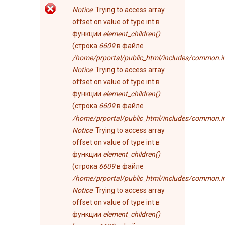
Сообщение об
Notice
: Trying to access array
ошибке
offset on value of type int в
функции
element_children()
(строка
6609
в файле
/home/prportal/public_html/includes/common.i
Notice
: Trying to access array
offset on value of type int в
функции
element_children()
(строка
6609
в файле
/home/prportal/public_html/includes/common.i
Notice
: Trying to access array
offset on value of type int в
функции
element_children()
(строка
6609
в файле
/home/prportal/public_html/includes/common.i
Notice
: Trying to access array
offset on value of type int в
функции
element_children()