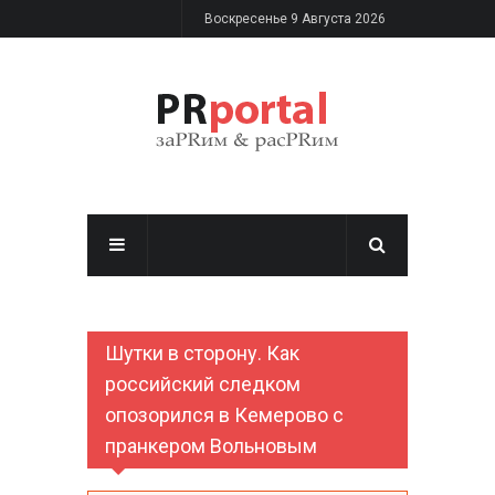
Перейти к основному содержанию
Воскресенье 9 Августа 2026
Шутки в сторону. Как
российский следком
опозорился в Кемерово с
пранкером Вольновым