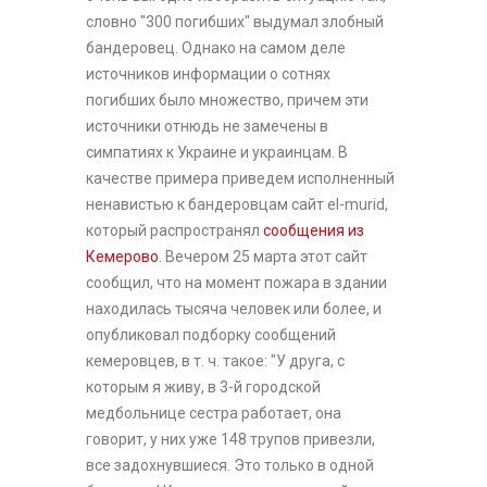
словно "300 погибших" выдумал злобный
бандеровец. Однако на самом деле
источников информации о сотнях
погибших было множество, причем эти
источники отнюдь не замечены в
симпатиях к Украине и украинцам. В
качестве примера приведем исполненный
ненавистью к бандеровцам сайт el-murid,
который распространял
сообщения из
Кемерово
. Вечером 25 марта этот сайт
сообщил, что на момент пожара в здании
находилась тысяча человек или более, и
опубликовал подборку сообщений
кемеровцев, в т. ч. такое: "У друга, с
которым я живу, в 3-й городской
медбольнице сестра работает, она
говорит, у них уже 148 трупов привезли,
все задохнувшиеся. Это только в одной