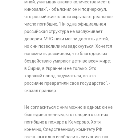
мной, учитывая анализ количества мест в
кинозалах", - объяснил он и подчеркнул,
что российские власти скрывают реальное
число погибших. "Ни одна официальная
российская структура не заслуживает
доверия. МЧС-ники могли достать детей,
но они позволили им задохнуться. Хочется
напомнить россиянам, что благодаря их
бездействию умирают дети во всем мире:
в Сирии, в Украине и не только. Это
хороший повод задуматься, во что
россияне превратили свое государство", -
сказал пранкер.
Не согласиться с ним можно в одном: он не
был единственным, кто говорил о сотнях
погибших в пожаре в Кемерово. Хотя,
конечно, Следственному комитету РФ
очень выгодно изобразить ситуацию так,