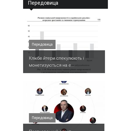
Передовица
Передовица
Клікбе йтери спекулюють і
монетизуються на е...
Передовица