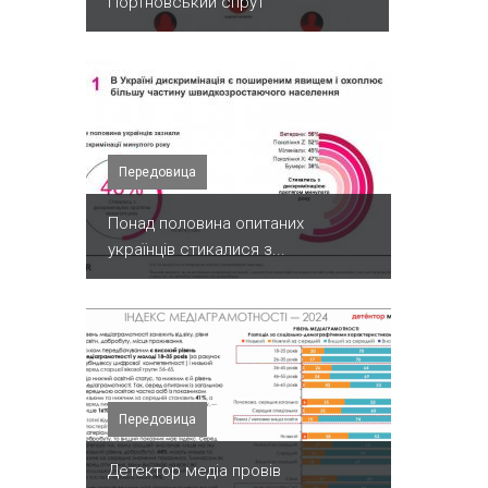
Портновський спрут
Передовица
Понад половина опитаних
українців стикалися з...
Передовица
Детектор медіа провів