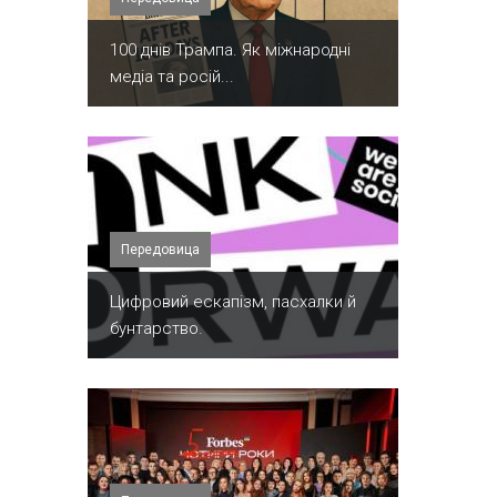
100 днів Трампа. Як міжнародні
медіа та росій...
Передовица
​Цифровий ескапізм, пасхалки й
бунтарство.