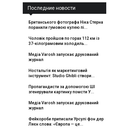
Последние новости
Британського фотографа Ніка Стерна
поранили гумовою кулею пі...
Чоловік пройшов по горах 112 км із
37-кілограмовим холодиль...
Медіа Varosh запускає друкований
журнал
Ностальгія як маркетинговий
інструмент: Studio Ghibli створи...
Пропагандисти за допомогою ШІ
згенерували картинку помсти У...
Медіа Varosh запускає друкований
журнал
Фейкороби приписали Урсулі фон дер
Ляєн слова: «Європа — це...