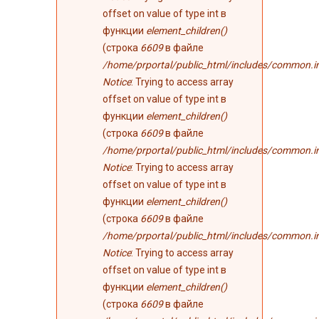
offset on value of type int в
функции
element_children()
(строка
6609
в файле
/home/prportal/public_html/includes/common.i
Notice
: Trying to access array
offset on value of type int в
функции
element_children()
(строка
6609
в файле
/home/prportal/public_html/includes/common.i
Notice
: Trying to access array
offset on value of type int в
функции
element_children()
(строка
6609
в файле
/home/prportal/public_html/includes/common.i
Notice
: Trying to access array
offset on value of type int в
функции
element_children()
(строка
6609
в файле