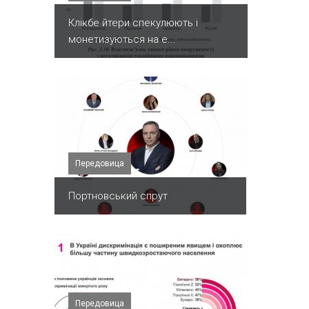
Клікбе йтери спекулюють і
монетизуються на е...
Передовица
Портновський спрут
Передовица