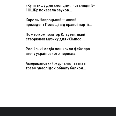
«Купи тишу для хлопців»: інсталяція 5-
ї ОШБр показала звуков...
Кароль Навроцький — новий
президент Польщі від правої партії...
Помер композитор Клаузен, який
створював музику для «Сімпсо...
Російські медіа поширили фейк про
втечу українського перекла...
Американський журналіст зазнав
травм унаслідок обвалу балкон...