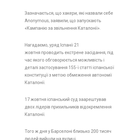
Зазначається, що хакери, які назвали себе
Anonymous, заявили, що запускають
«Кампанію за звільнення Каталонії».
Нагадаємо, уряд Іспанії 21
жовтня проводить екстрене засідання, під
час якого обговорюється можливість і
деталі застосування 155-ї статті іспанської
конституції з метою обмеження автономії
Каталонії.
17 жовтня іспанський суд заарештував
двох лідерів прихильників відокремлення
Каталонії.
Того ж дня у Барселоні близько 200 тисяч
людей вийшли на вулиці,