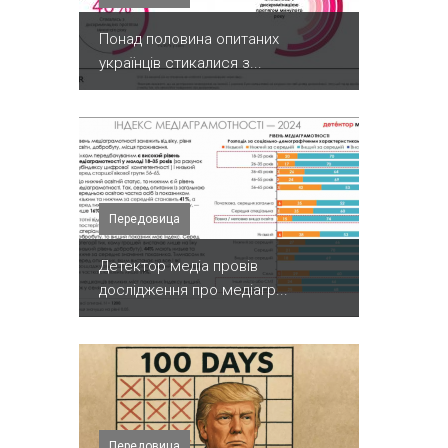
Понад половина опитаних
українців стикалися з...
Передовица
Детектор медіа провів
дослідження про медіагр...
Передовица