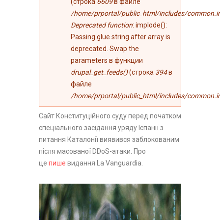
(строка
6609
в файле
/home/prportal/public_html/includes/common.i
Deprecated function
: implode():
Passing glue string after array is
deprecated. Swap the
parameters в функции
drupal_get_feeds()
(строка
394
в
файле
/home/prportal/public_html/includes/common.i
Сайт Конституційного суду перед початком
спеціального засідання уряду Іспанії з
питання Каталонії виявився заблокованим
після масованої DDoS-атаки. Про
це
пише
видання La Vanguardia.