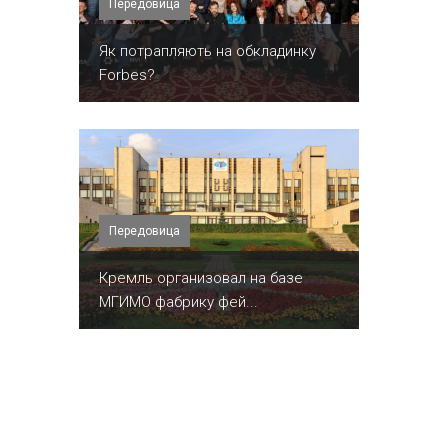
Передовица
​Як потрапляють на обкладинку
Forbes?
Передовица
Кремль организовал на базе
МГИМО фабрику фей...