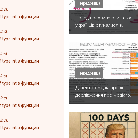
Передовица
inc
).
of type int в функции
Понад половина опитаних
українців стикалися з...
inc
).
of type int в функции
inc
).
of type int в функции
Передовица
inc
).
of type int в функции
Детектор медіа провів
дослідження про медіагр...
inc
).
of type int в функции
inc
).
of type int в функции