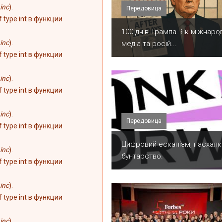
inc
).
Передовица
of type int в функции
100 днів Трампа. Як міжнарод
inc
).
медіа та росій...
of type int в функции
inc
).
of type int в функции
inc
).
Передовица
of type int в функции
​Цифровий ескапізм, пасхалк
inc
).
бунтарство.
of type int в функции
inc
).
of type int в функции
inc
).