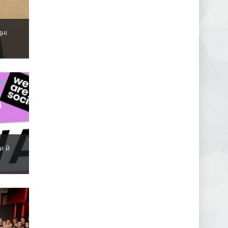
ні
и й