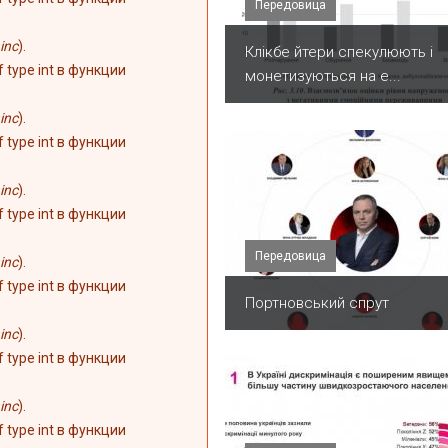
Передовица
inc
).
Клікбе йтери спекулюють і
of type int в функции
монетизуються на е...
inc
).
of type int в функции
inc
).
of type int в функции
Передовица
inc
).
of type int в функции
Портновський спрут
inc
).
of type int в функции
inc
).
of type int в функции