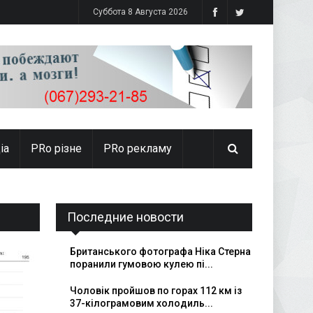
Суббота 8 Августа 2026
іа
PRо різне
PRo рекламу
Последние новости
Британського фотографа Ніка Стерна
поранили гумовою кулею пі...
Чоловік пройшов по горах 112 км із
37-кілограмовим холодиль...