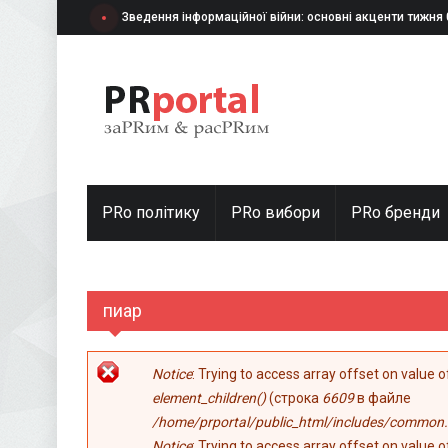
Перейти к основному содержанию
Зведення інформаційної війни: основні акценти тижня
PRo політику
PRo вибори
PRо бренди
пиар
Сообщение об ошибке
Notice
: Trying to access array offset on value 
element_children()
(строка
6609
в файле
/home/prportal/public_html/includes/common.
Notice
: Trying to access array offset on value 