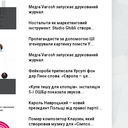
Медіа Varosh запускає друкований
журнал
Ностальгія як маркетинговий
інструмент: Studio Ghibli створи...
Пропагандисти за допомогою ШІ
згенерували картинку помсти У...
Медіа Varosh запускає друкований
журнал
Фейкороби приписали Урсулі фон
дер Ляєн слова: «Європа — це...
«Купи тишу для хлопців»: інсталяція
5-ї ОШБр показала звуков...
Кароль Навроцький — новий
президент Польщі від правої партії...
Помер композитор Клаузен, який
створював музику для «Сімпсо...