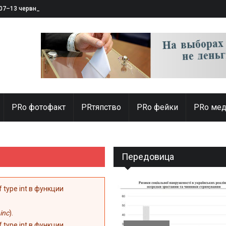
 07–13 червня 2025
PRо фотофакт
PRтяпство
PRo фейки
PRo мед
Передовица
of type int в функции
inc
).
of type int в функции