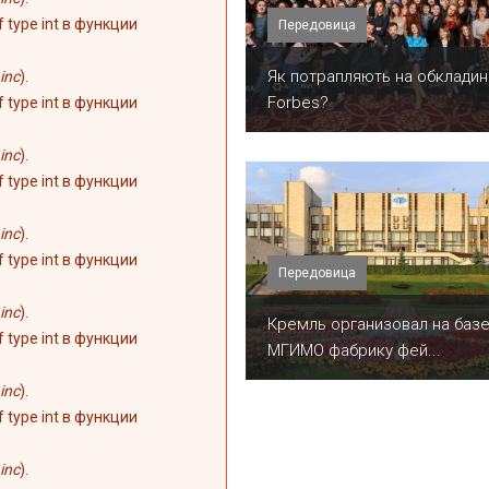
of type int в функции
Передовица
​Як потрапляють на обкладин
inc
).
Forbes?
of type int в функции
inc
).
of type int в функции
inc
).
of type int в функции
Передовица
inc
).
Кремль организовал на баз
of type int в функции
МГИМО фабрику фей...
inc
).
of type int в функции
inc
).