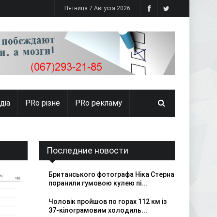
Пятница 7 Августа 2026
діа
PRо різне
PRo рекламу
Последние новости
Британського фотографа Ніка Стерна
поранили гумовою кулею пі...
Чоловік пройшов по горах 112 км із
37-кілограмовим холодиль...