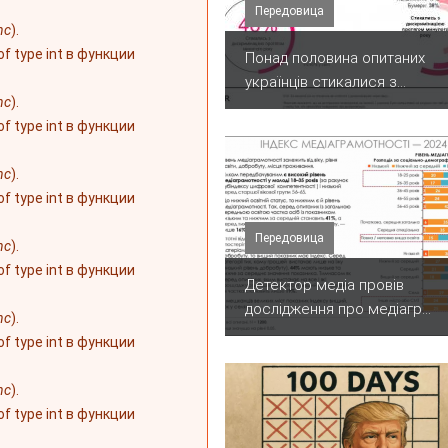
Передовица
nc
).
 of type int в функции
Понад половина опитаних
українців стикалися з...
nc
).
 of type int в функции
nc
).
 of type int в функции
Передовица
nc
).
 of type int в функции
Детектор медіа провів
дослідження про медіагр...
nc
).
 of type int в функции
nc
).
 of type int в функции