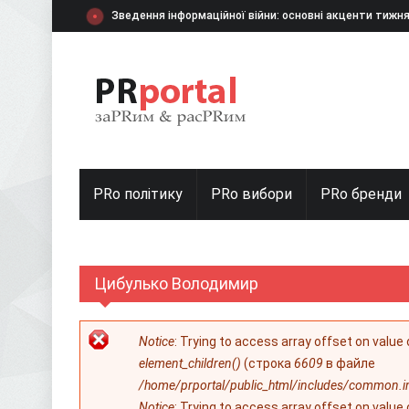
Перейти к основному содержанию
Зведення інформаційної війни: основні акценти тижн
PRo політику
PRo вибори
PRо бренди
Цибулько Володимир
Сообщение об ошибке
Notice
: Trying to access array offset on value
element_children()
(строка
6609
в файле
/home/prportal/public_html/includes/common.i
Notice
: Trying to access array offset on value