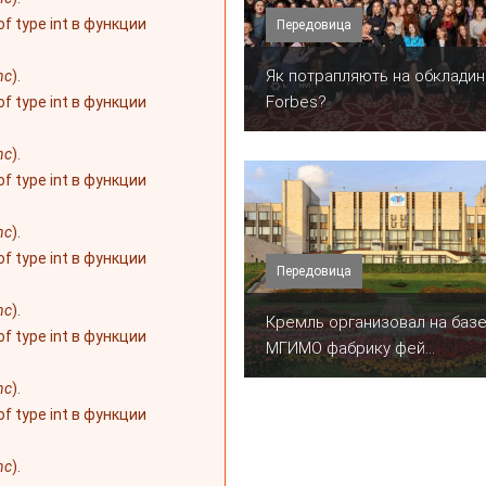
 of type int в функции
Передовица
​Як потрапляють на обкладин
nc
).
Forbes?
 of type int в функции
nc
).
 of type int в функции
nc
).
 of type int в функции
Передовица
nc
).
Кремль организовал на баз
 of type int в функции
МГИМО фабрику фей...
nc
).
 of type int в функции
nc
).