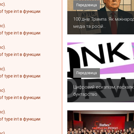
nc
).
Передовица
 of type int в функции
100 днів Трампа. Як міжнарод
nc
).
медіа та росій...
 of type int в функции
nc
).
 of type int в функции
nc
).
Передовица
 of type int в функции
​Цифровий ескапізм, пасхалк
nc
).
бунтарство.
 of type int в функции
nc
).
 of type int в функции
nc
).