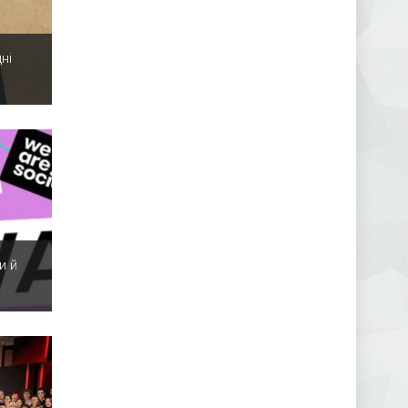
ні
и й