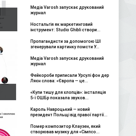
Медіа Varosh запускає друкований
журнал
Ностальгія як маркетинговий
інструмент: Studio Ghibli створи...
Пропагандисти за допомогою ШІ
згенерували картинку помсти У...
Медіа Varosh запускає друкований
журнал
Фейкороби приписали Урсулі фон дер
Ляєн слова: «Європа — це...
«Купи тишу для хлопців»: інсталяція
5-ї ОШБр показала звуков...
Кароль Навроцький — новий
президент Польщі від правої партії...
Помер композитор Клаузен, який
створював музику для «Сімпсо...