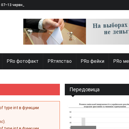
я 07–13 червня 2025
PRо фотофакт
PRтяпство
PRo фейки
PRo ме
Передовица
 of type int в функции
nc
).
 of type int в функции