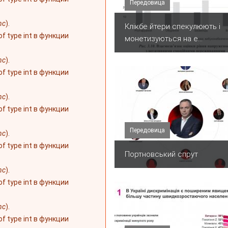
Передовица
nc
).
Клікбе йтери спекулюють і
 of type int в функции
монетизуються на е...
nc
).
 of type int в функции
nc
).
 of type int в функции
Передовица
nc
).
 of type int в функции
Портновський спрут
nc
).
 of type int в функции
nc
).
 of type int в функции