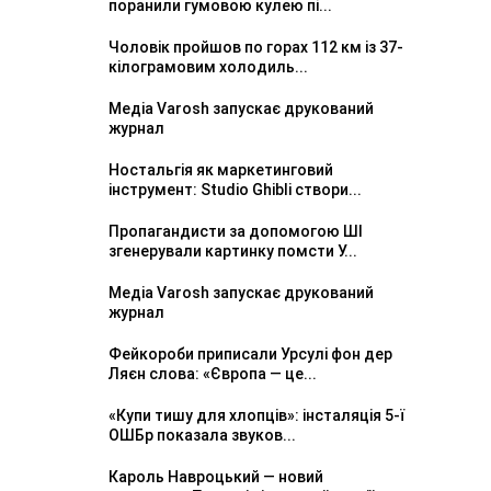
поранили гумовою кулею пі...
Чоловік пройшов по горах 112 км із 37-
кілограмовим холодиль...
Медіа Varosh запускає друкований
журнал
Ностальгія як маркетинговий
інструмент: Studio Ghibli створи...
Пропагандисти за допомогою ШІ
згенерували картинку помсти У...
Медіа Varosh запускає друкований
журнал
Фейкороби приписали Урсулі фон дер
Ляєн слова: «Європа — це...
«Купи тишу для хлопців»: інсталяція 5-ї
ОШБр показала звуков...
Кароль Навроцький — новий