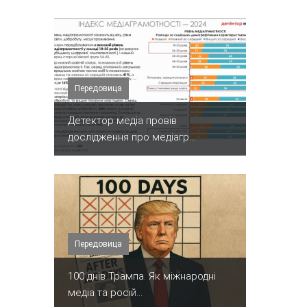
Передовица
Детектор медіа провів
дослідження про медіагр...
Передовица
100 днів Трампа. Як міжнародні
медіа та росій...