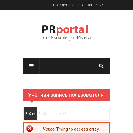
Перейти к основному содержанию
Понедельник 10 Августа 2026
Учётная запись пользователя
Главные вкладки
Войти
(активная вкладка)
Забыли пароль?
Сообщение об
Notice
: Trying to access array