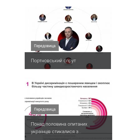
Передовица
Портновський спрут
Передовица
Понад половина опитаних
українців стикалися з...