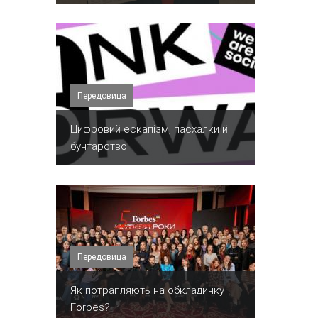
Передовица
​Цифровий ескапізм, пасхалки й
бунтарство.
Передовица
​Як потрапляють на обкладинку
Forbes?