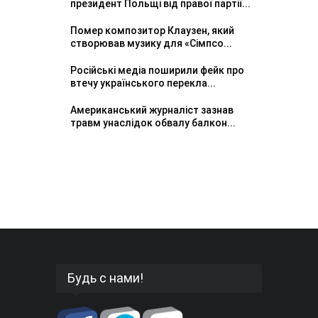
президент Польщі від правої партії...
Помер композитор Клаузен, який
створював музику для «Сімпсо...
Російські медіа поширили фейк про
втечу українського перекла...
Американський журналіст зазнав
травм унаслідок обвалу балкон...
Будь с нами!