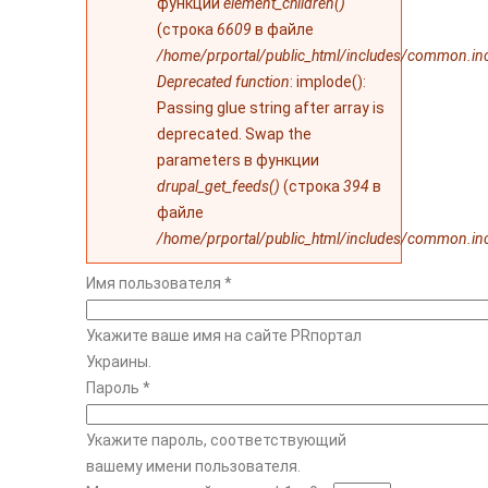
функции
element_children()
(строка
6609
в файле
/home/prportal/public_html/includes/common.in
Deprecated function
: implode():
Passing glue string after array is
deprecated. Swap the
parameters в функции
drupal_get_feeds()
(строка
394
в
файле
/home/prportal/public_html/includes/common.in
Имя пользователя
*
Укажите ваше имя на сайте PRпортал
Украины.
Пароль
*
Укажите пароль, соответствующий
вашему имени пользователя.