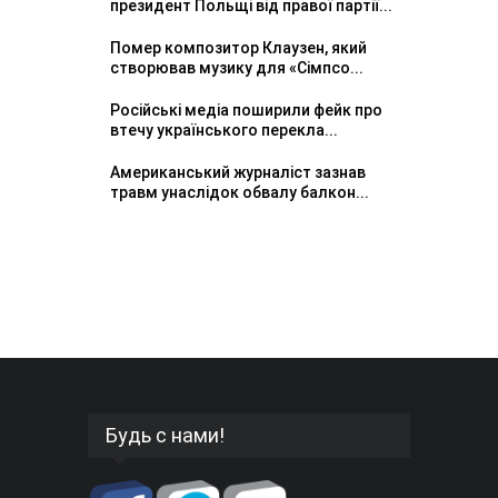
президент Польщі від правої партії...
Помер композитор Клаузен, який
створював музику для «Сімпсо...
Російські медіа поширили фейк про
втечу українського перекла...
Американський журналіст зазнав
травм унаслідок обвалу балкон...
Будь с нами!