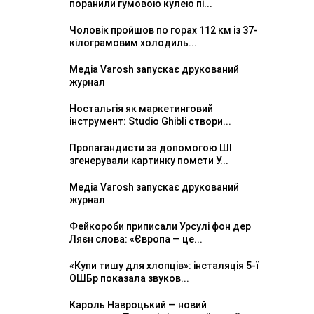
поранили гумовою кулею пі...
Чоловік пройшов по горах 112 км із 37-
кілограмовим холодиль...
Медіа Varosh запускає друкований
журнал
Ностальгія як маркетинговий
інструмент: Studio Ghibli створи...
Пропагандисти за допомогою ШІ
згенерували картинку помсти У...
Медіа Varosh запускає друкований
журнал
Фейкороби приписали Урсулі фон дер
Ляєн слова: «Європа — це...
«Купи тишу для хлопців»: інсталяція 5-ї
ОШБр показала звуков...
Кароль Навроцький — новий