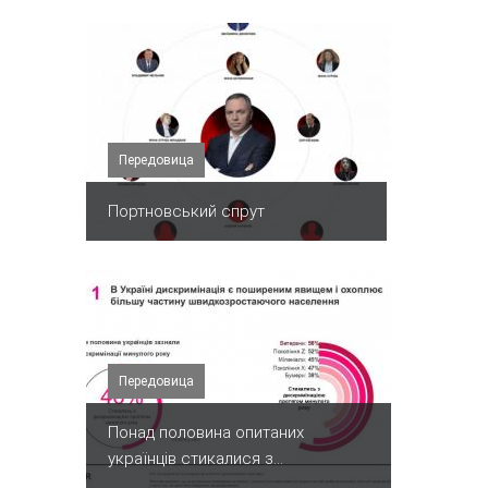
Передовица
Портновський спрут
Передовица
Понад половина опитаних
українців стикалися з...