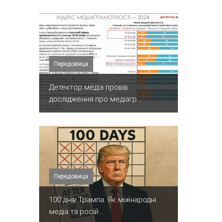
Передовица
Детектор медіа провів
дослідження про медіагр...
Передовица
100 днів Трампа. Як міжнародні
медіа та росій...