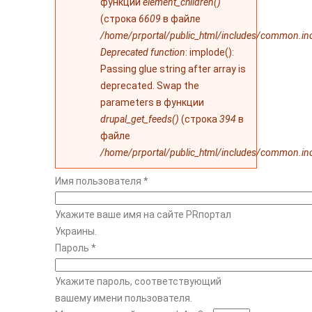
функции
element_children()
(строка
6609
в файле
/home/prportal/public_html/includes/common.in
Deprecated function
: implode():
Passing glue string after array is
deprecated. Swap the
parameters в функции
drupal_get_feeds()
(строка
394
в
файле
/home/prportal/public_html/includes/common.in
Имя пользователя
*
Укажите ваше имя на сайте PRпортал
Украины.
Пароль
*
Укажите пароль, соответствующий
вашему имени пользователя.