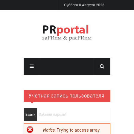
Перейти к основному содержанию
Суббота 8 Августа 2026
Учётная запись пользователя
Главные вкладки
Войти
(активная вкладка)
Забыли пароль?
Сообщение об
Notice
: Trying to access array