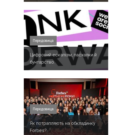
Передовица
​Цифровий ескапізм, пасхалки й
бунтарство.
Передовица
​Як потрапляють на обкладинку
Forbes?